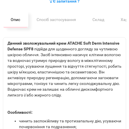
Є запитання ?
Опис
Спосіб застосування
Склад
Хар
Денний зволожувальний крем ATACHE Soft Derm Intensive
Defense SPF8
підійде для щоденного догляду за чутливою
шкірою обличчя. Засіб інтенсивно насичує клітини вологою
та водночас утримує природну вологу в міжклітинному
просторі, усуваючи лущення та відчуття стягнутості, робить
шкіру м'якшою, еластичнішою та оксамитовою. Він
активізує природну регенерацію, допомагаючи загоювати
мікротравми, тонізує та чинить легку охолоджувальну дію.
Водночас крем не залишає на обличчі дискомфортного
липкого і/або жирного сліду.
Особливості:
чинить заспокійливу та протизапальну дію, усуваючи
почервоніння та подразнення;