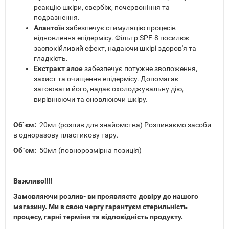
реакцію шкіри, свербіж, почервоніння та
подразнення.
Алантоїн
забезпечує стимуляцію процесів
відновлення епідермісу. Фільтр SPF-8 посилює
заспокійливий ефект, надаючи шкірі здоров'я та
гладкість.
Екстракт алое
забезпечує потужне зволоження,
захист та очищення епідермісу. Допомагає
загоювати його, надає охолоджувальну дію,
вирівнюючи та оновлюючи шкіру.
Об`єм:
20мл
розпив для знайомства) Розпиваємо засоби
(
в одноразову пластикову тару
.
Об`єм:
50мл (повнорозмірна позиція)
Важливо!!!!
Замовляючи розлив- ви проявляєте довіру до нашого
магазину. Ми в свою чергу гарантуєм стерильність
процесу, гарні терміни та відповідність продукту.