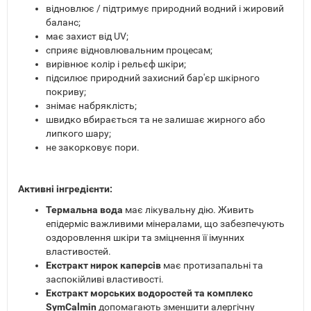
відновлює / підтримує природний водний і жировий
баланс;
має захист від UV;
сприяє відновлювальним процесам;
вирівнює колір і рельєф шкіри;
підсилює природний захисний бар'єр шкірного
покриву;
знімає набряклість;
швидко вбирається та не залишає жирного або
липкого шару;
не закорковує пори.
Активні інгредієнти:
Термальна вода
має лікувальну дію. Живить
епідерміс важливими мінералами, що забезпечують
оздоровлення шкіри та зміцнення її імунних
властивостей.
Екстракт нирок каперсів
має протизапальні та
заспокійливі властивості.
Екстракт морських водоростей та комплекс
SymCalmin
допомагають зменшити алергічну