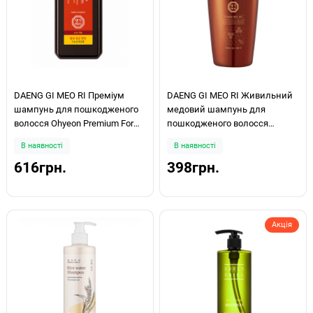
DAENG GI MEO RI Преміум
DAENG GI MEO RI Живильний
шампунь для пошкодженого
медовий шампунь для
волосся Ohyeon Premium For
пошкодженого волосся
Damaged Hair Shampoo 500 ml
Professional Honey Therapy Plus
В наявності
В наявності
Shampoo 250мл
616грн.
398грн.
Акція