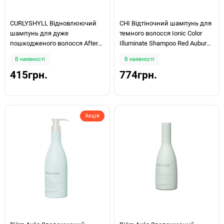
CURLYSHYLL Відновлюючий
CHI Відтіночний шампунь для
шампунь для дуже
темного волосся Ionic Color
пошкодженого волосся After
Illuminate Shampoo Red Auburn
Salon Care Shampoo(Extremely
355ml
В наявності
В наявності
damaged) 50 мл
415грн.
774грн.
Акція