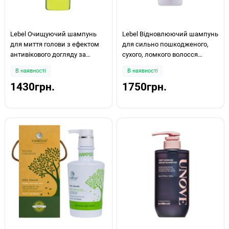
Lebel Очищуючий шампунь
Lebel Відновлюючий шампунь
для миття голови з ефектом
для сильно пошкодженого,
антивікового догляду за
сухого, ломкого волосся
шкірою голови і ефектом
Proedit Bounce Fit Shampoo
В наявності
В наявності
морозної свіжості IAU Lycomint
300ml
1430грн.
1750грн.
Cleansing ICY 200ml