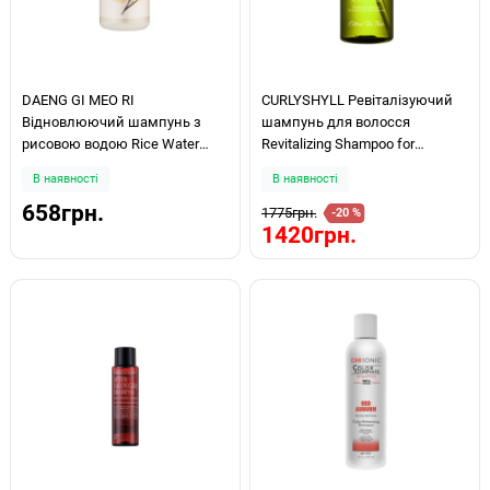
DAENG GI MEO RI
CURLYSHYLL Ревіталізуючий
Відновлюючий шампунь з
шампунь для волосся
рисовою водою Rice Water
Revitalizing Shampoo for
Shampoo 400мл
Scalp&Hair 500 мл
В наявності
В наявності
658грн.
1775грн.
-20 %
1420грн.