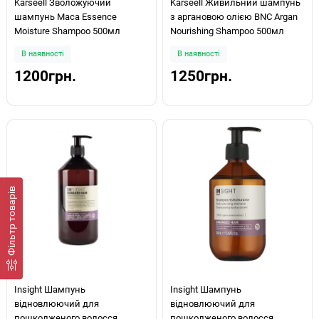
Karseell Зволожуючий
Karseell Живильний шампунь
шампунь Maca Essence
з аргановою олією BNC Argan
Moisture Shampoo 500мл
Nourishing Shampoo 500мл
В наявності
В наявності
1200грн.
1250грн.
Фiльтр товарів
Insight Шампунь
Insight Шампунь
відновлюючий для
відновлюючий для
пошкодженого волосся
пошкодженого волосся