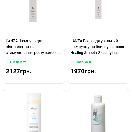
LʼANZA Шампунь для
LʼANZA Розгладжувальний
відновлення та
шампунь для блиску волосся
стимулювання росту волосся
Healing Smooth Glossifying
Healing Nourish StimuLʼAting
Shampoo 300мл
В наявності
В наявності
Shampoo 300 мл
2127грн.
1970грн.