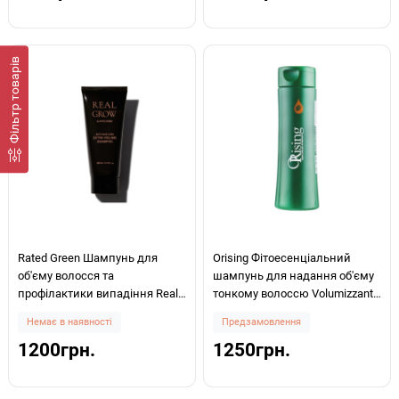
Фiльтр товарів
Rated Green Шампунь для
Orising Фітоесенціальний
об'єму волосся та
шампунь для надання об'єму
профілактики випадіння Real
тонкому волоссю Volumizzante
Grow Anti Hair Loss Extra Volume
250мл
Немає в наявності
Предзамовлення
Shampoo 200мл
1200грн.
1250грн.