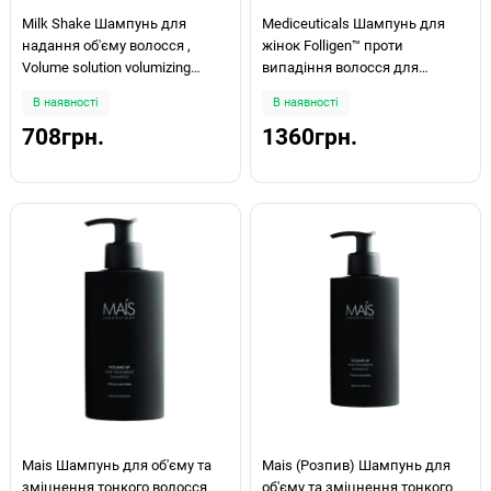
Milk Shake Шампунь для
Mediceuticals Шампунь для
надання об'єму волосся ,
жінок Folligen™ проти
Volume solution volumizing
випадіння волосся для
shampoo 300мл
нормального волосся/шкіри
В наявності
В наявності
голови 250мл
708грн.
1360грн.
Mais Шампунь для об'єму та
Mais (Розпив) Шампунь для
зміцнення тонкого волосся
об'єму та зміцнення тонкого