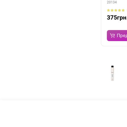
20134
375грн
Пре