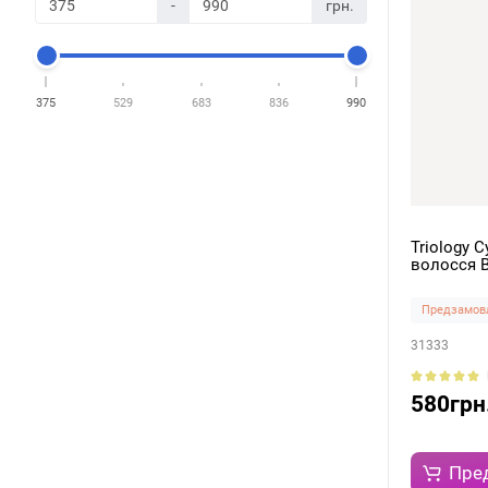
-
грн.
375
529
683
836
990
Triology 
волосся B
Предзамов
31333
580грн
Пре