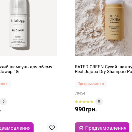
Сухий шампунь для об'єму
RATED GREEN Сухий шампу
lowup 18г
Real Jojoba Dry Shampoo Po
г
лення
Предзамовлення
78454
0
0
.
990грн.
дзамовлення
Предзамовлення