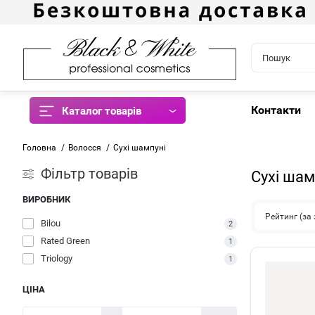
Контакти
Каталог товарів
Головна
Волосся
Сухі шампуні
Фiльтр товарів
Сухі шам
ВИРОБНИК
Рейтинг (з
Bilou
2
Rated Green
1
Triology
1
ЦІНА