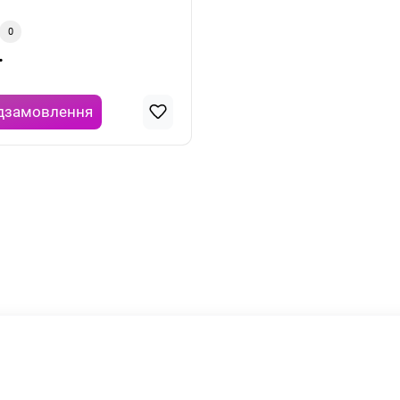
0
.
дзамовлення