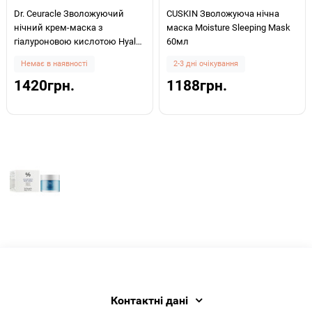
Dr. Ceuracle Зволожуючий
CUSKIN Зволожуюча нічна
нічний крем-маска з
маска Moisture Sleeping Mask
гіалуроновою кислотою Hyal
60мл
Reyouth Night Cream 60г
Немає в наявності
2-3 дні очікування
1420грн.
1188грн.
Контактні дані