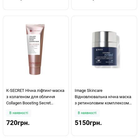
K-SECRET Нічна ліфтинг-маска
Image Skincare
з колагеном для обличчя
Відновлювальна нічна маска
Collagen Boosting Secret
з ретиноловим комплексом
Sleeping Mask 60ml
Ageless+ Retinol Overnight
В наявності
В наявності
Masque 0.5% Retinol Complex
720грн.
5150грн.
50мл