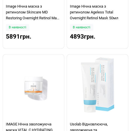
Image Нічна маска з
Image Нічна маска з
ретинолом Skincare MD
ретинолом Ageless Total
Restoring Overnight Retinol Mask
Overnight Retinol Mask 50мл
50мл
В наявності
В наявності
5891грн.
4893грн.
IMAGE Нічна зволожуюча
Usolab Відновлююча,
маска VITAL C HYDRATING
зволожуюча та