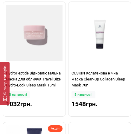
Фiльтр товарів
HydroPeptide Відновлювальна
CUSKIN Колагенова нічна
маска для обличчя Travel Size
маска Clean-Up Collagen Sleep
Hydro-Lock Sleep Mask 15ml
Mask 70г
В наявності
В наявності
1032грн.
1548грн.
Акція