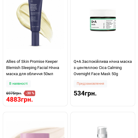
Allies of Skin Promise Keeper
Q+A Заспокійлива нічна маска
Blemish Sleeping Facial Нічна
з центеллою Cica Calming
маска для обличчя 50мл
Overnight Face Mask 50g
В наявності
Предзамовлення
534грн.
6975грн.
-30 %
4883грн.