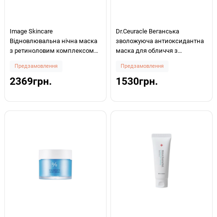
Image Skincare
Dr.Ceuracle Веганська
Відновлювальна нічна маска
зволожуюча антиоксидантна
з ретиноловим комплексом
маска для обличчя з
Ageless+ Retinol Overnight
екстрактом комбучі та
Предзамовлення
Предзамовлення
Masque 0.5% Retinol Complex
бакучіолом Vegan Kombucha
2369грн.
1530грн.
14.2г
Tea Sleep Mask 100мл