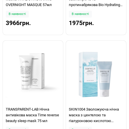
OVERNIGHT MASQUE 57мл
протинабрякова Bio Hydrating
Destress Mask 100мл
В наявності
В наявності
3966грн.
1975грн.
TRANSPARENT-LAB Нічна
SKIN1004 Зволожуюча нічна
антивікова маска Time reverse
маска з центелою та
beauty sleep mask 75 мл
гіалуроновою кислотою
Madagascar Centella Hyalu-Cica