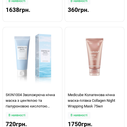
В наявності
В наявності
Sleeping Pack 30ml
1638грн.
360грн.
SKIN1004 Зволожуюча нічна
Medicube Колагенова нічна
маска з центелою та
маска-плівка Collagen Night
гіалуроновою кислотою
Wrapping Mask 75мл
Madagascar Centella Hyalu-Cica
В наявності
В наявності
Sleeping Pack 100ml
720грн.
1750грн.