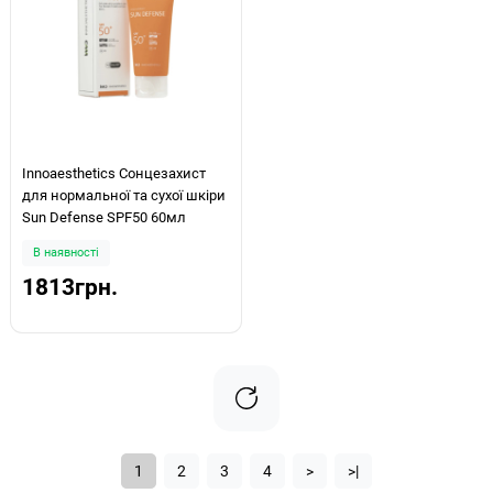
Innoaesthetics Сонцезахист
для нормальної та сухої шкіри
Sun Defense SPF50 60мл
В наявності
1813грн.
1
2
3
4
>
>|