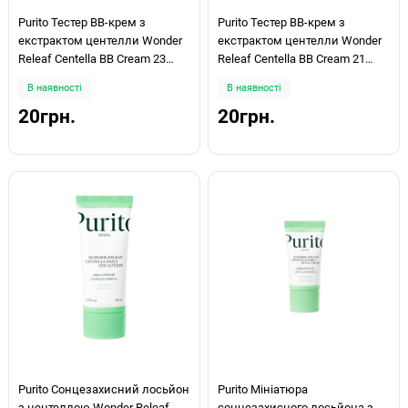
Purito Тестер BB-крем з
Purito Тестер BB-крем з
екстрактом центелли Wonder
екстрактом центелли Wonder
Releaf Centella BB Cream 23
Releaf Centella BB Cream 21
Natural Beige 1 g
Light Beige 1 g
В наявності
В наявності
20грн.
20грн.
Purito Сонцезахисний лосьйон
Purito Мініатюра
з центеллою Wonder Releaf
сонцезахисного лосьйона з