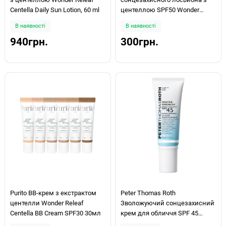
Centella Daily Sun Lotion, 60 ml
центеллою SPF50 Wonder
Releaf Centella Daily Sun Lotion
В наявності
В наявності
15 ml
940грн.
300грн.
Purito BB-крем з екстрактом
Peter Thomas Roth
центелли Wonder Releaf
Зволожуючий сонцезахисний
Centella BB Cream SPF30 30мл
крем для обличчя SPF 45
Water Drench Broad Spectrum