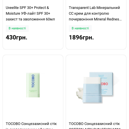
Uveelite SPF 30+ Protect &
Transparent Lab Мінеральний
Moisture УФ-лайт SPF 30+
СС крем для контролю
захист та зволоження 60мл
почервоніння Mineral Redness
Control CC Cream 45мл
В наявності
В наявності
430грн.
1896грн.
TOCOBO Сонцезахисний стік
TOCOBO Сонцезахисний стік