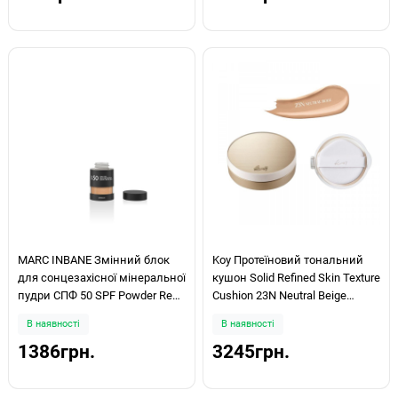
MARC INBANE Змінний блок
Koy Протеїновий тональний
для сонцезахісної мінеральної
кушон Solid Refined Skin Texture
пудри СПФ 50 SPF Powder Refill
Cushion 23N Neutral Beige
Canister Medium 1g
13г+13г
В наявності
В наявності
1386грн.
3245грн.