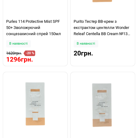
Purles 114 Protective Mist SPF
Purito Тестер BB-крем з
50+ Зволожуючий
екстрактом центелли Wonder
сонцезахисний спрей 150мл
Releaf Centella BB Cream №13
Neutral Ivory 1 g
В наявності
В наявності
20грн.
1620грн.
-20 %
1296грн.