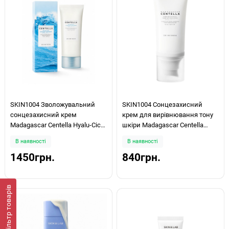
SKIN1004 Зволожувальний
SKIN1004 Сонцезахисний
сонцезахисний крем
крем для вирівнювання тону
Madagascar Centella Hyalu-Cica
шкіри Madagascar Centella
Water-Fit Sun Serum SPF50+
Tone Brightening Tone-up
В наявності
В наявності
PA++++ 100мл
Sunscreen SPF50PA++++ 50мл
1450грн.
840грн.
Фiльтр товарів