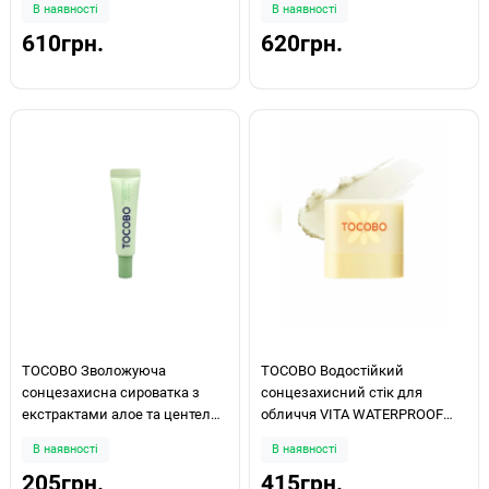
В наявності
В наявності
PA++++ 50ml
610грн.
620грн.
TOCOBO Зволожуюча
TOCOBO Водостійкий
сонцезахисна сироватка з
сонцезахисний стік для
екстрактами алое та центели
обличчя VITA WATERPROOF
Cica Calming Sun Serum SPF50+
SUN STICK MINI 11г
В наявності
В наявності
PA++++ 10ml
205грн.
415грн.