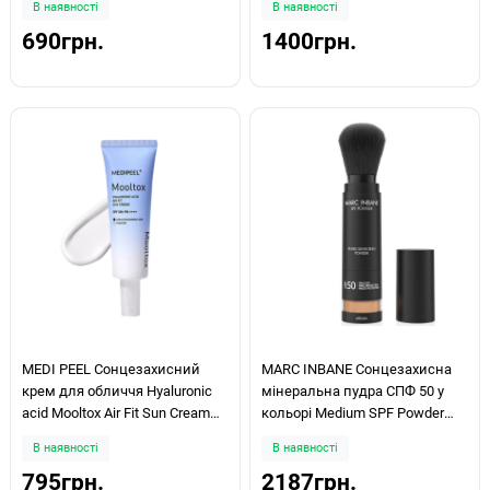
В наявності
В наявності
SPF 45 Hyaluronic Cloud
690грн.
1400грн.
Moisturizer 20мл
MEDI PEEL Сонцезахисний
MARC INBANE Сонцезахисна
крем для обличчя Hyaluronic
мінеральна пудра СПФ 50 у
acid Mooltox Air Fit Sun Cream
кольорі Medium SPF Powder
50мл
Medium 4,3g
В наявності
В наявності
795грн.
2187грн.