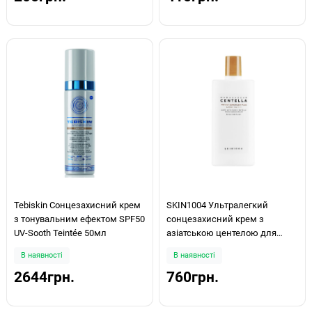
Tebiskin Сонцезахисний крем
SKIN1004 Ультралегкий
з тонувальним ефектом SPF50
сонцезахисний крем з
UV-Sooth Teintée 50мл
азіатською центелою для
чутливої шкіри Madagascar
В наявності
В наявності
Centella Air-fit Suncream Plus
2644грн.
760грн.
50мл