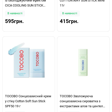
із охолоджуючим ефектом
COTTON AIRY SUN STICK MINI
CICA COOLING SUN STICK
11г
SPF50+ PA++++ 18 г
В наявності
В наявності
595грн.
415грн.
TOCOBO Сонцезахисний крем
TOCOBO Зволожуюча
у стіку Cotton Soft Sun Stick
сонцезахисна сироватка з
SPF50 19 г
екстрактами алое та центели
Cica Calming Sun Serum SPF50+