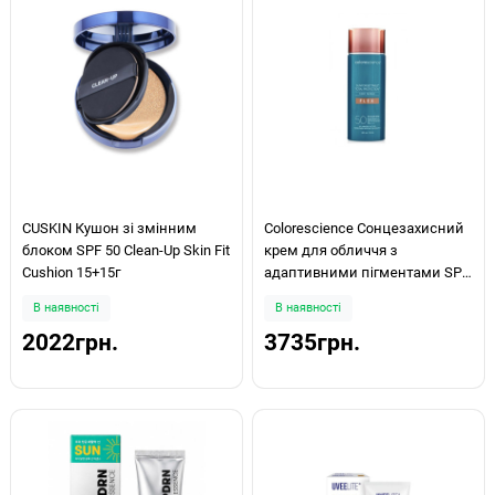
CUSKIN Кушон зі змінним
Colorescience Сонцезахисний
блоком SPF 50 Clean-Up Skin Fit
крем для обличчя з
Cushion 15+15г
адаптивними пігментами SPF
50 Sunforgettable® Total
В наявності
В наявності
Protection™ Face Shield Flex
2022грн.
3735грн.
55ml