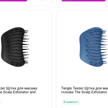
ezer Щітка для масажу
Tangle Teezer Щітка для м
 Scalp Exfoliator and
голови The Scalp Exfoliator and
Onyx Black
Massager Coastal Blue
В наявності