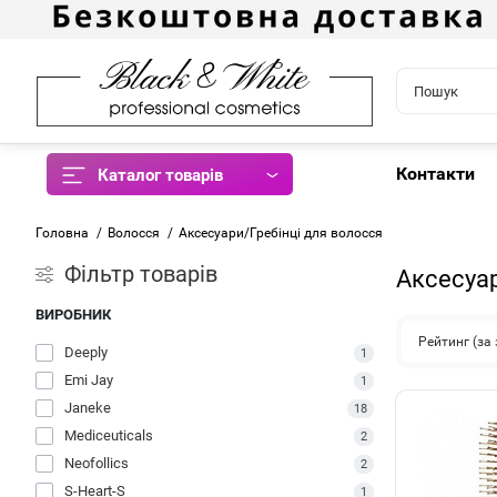
Контакти
Каталог товарів
Головна
Волосся
Аксесуари/Гребінці для волосся
Фiльтр товарів
Аксесуар
ВИРОБНИК
Рейтинг (з
Deeply
1
Emi Jay
1
Janeke
18
Mediceuticals
2
Neofollics
2
S-Heart-S
1