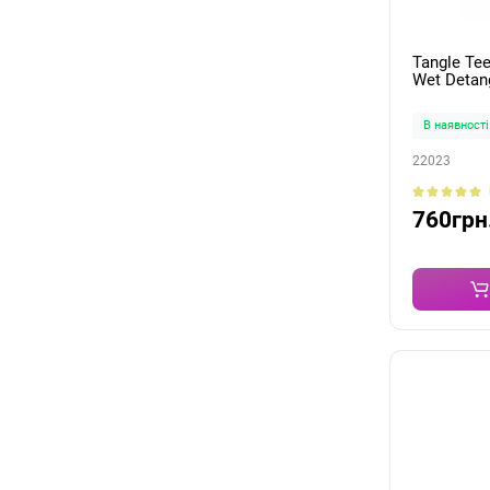
Tangle Te
Wet Detan
В наявності
22023
760грн