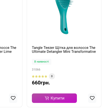
лосся The
Tangle Teezer Щітка для волосся The
er Lime
Ultimate Detangler Mini Transformative
Teal
В наявності
31066
0
660грн.
Купити