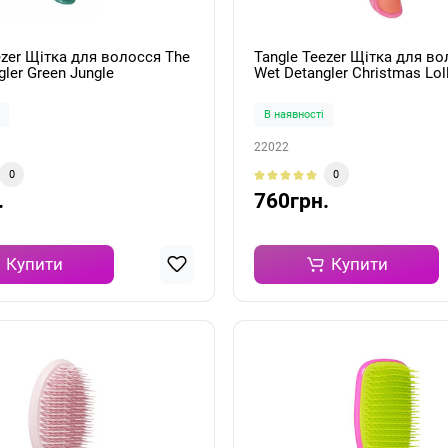
ezer Щітка для волосся The
Tangle Teezer Щітка для во
gler Green Jungle
Wet Detangler Christmas Lol
В наявності
22022
0
0
.
760грн.
Купити
Купити