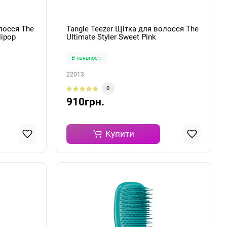
лосся The
Tangle Teezer Щітка для волосся The
lipop
Ultimate Styler Sweet Pink
В наявності
22013
0
910грн.
Купити