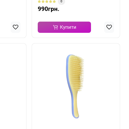
0
990грн.
Купити