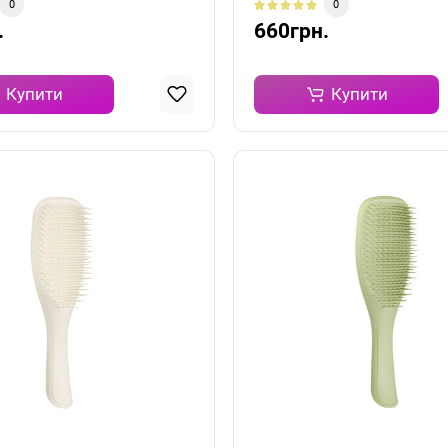
0
0
.
660грн.
Купити
Купити