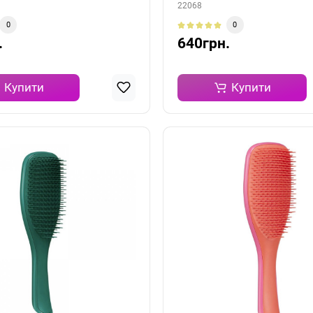
22068
0
0
.
640грн.
Купити
Купити