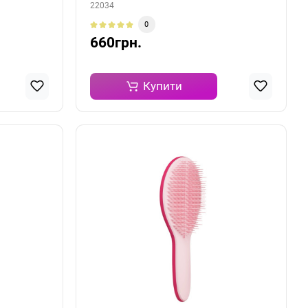
22034
0
660грн.
Купити