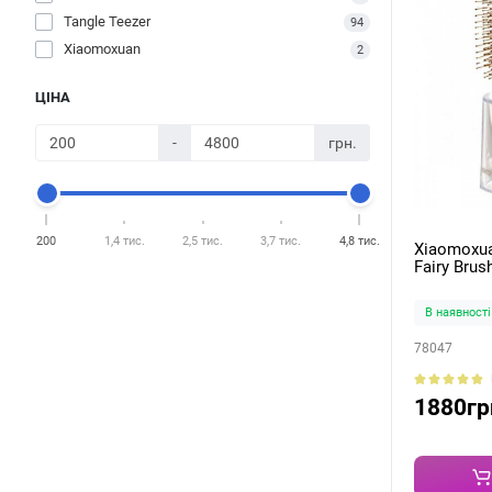
Tangle Teezer
94
Xiaomoxuan
2
ЦІНА
-
грн.
200
1,4 тис.
2,5 тис.
3,7 тис.
4,8 тис.
Xiaomoxua
Fairy Brus
В наявності
78047
1880гр