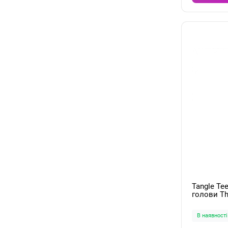
Tangle Te
голови The
Massager 
В наявності