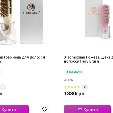
n Гребінець для Волосся
Xiaomoxuan Рожева щітка 
h
волосся Fairy Brush
В наявності
31155
1
0
н.
1880грн.
Купити
Купити