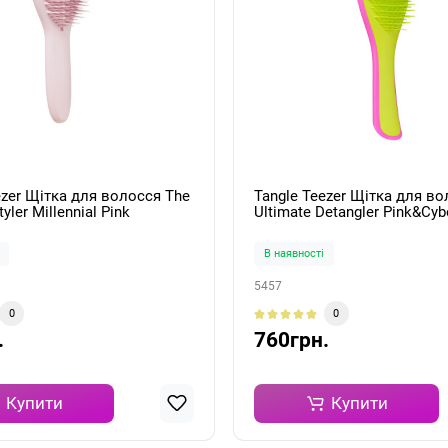
ezer Щітка для волосся The
Tangle Teezer Щітка для во
tyler Millennial Pink
Ultimate Detangler Pink&Cyb
В наявності
5457
0
0
.
760грн.
Купити
Купити