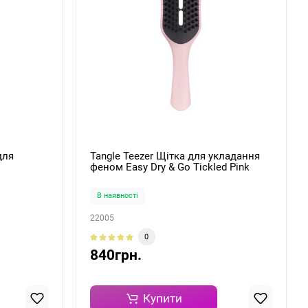
для
Tangle Teezer Щітка для укладання
феном Easy Dry & Go Tickled Pink
В наявності
22005
0
840грн.
Купити