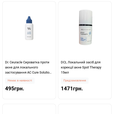
Dr. Ceuracle Сироватка проти
DCL Локальний засіб для
акне для локального
корекції акне Spot Therapy
застосування АC Cure Solution
15мл
Blue One 50 мл
Немає в наявності
Предзамовлення
495грн.
1471грн.