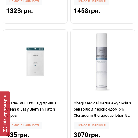
Немає в наявності
Немає в наявності
TREATMENT 30 мл
1323грн.
1458грн.
Фiльтр товарів
SKIN&LAB Патчі від прищів
Obagi Medical Легка емульсія з
Clean & Easy Blemish Patch
бензоїлом пероксидом 5%
54pcs
Clenziderm therapeutic lotion 5%
Benzoyl Peroxide 47ml
Немає в наявності
Немає в наявності
435грн.
3070грн.