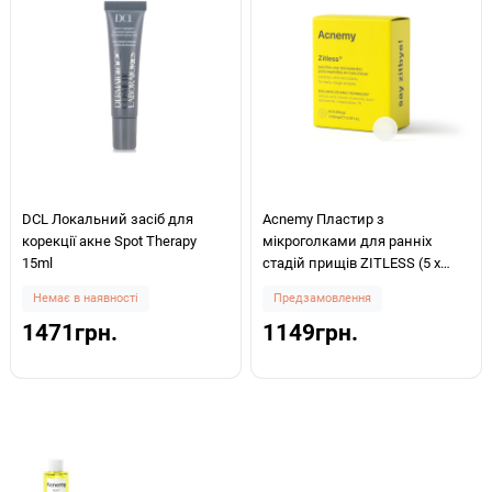
DCL Локальний засіб для
Acnemy Пластир з
корекції акне Spot Therapy
мікроголками для ранніх
15ml
стадій прищів ZITLESS (5 x
PATCHES)
Немає в наявності
Предзамовлення
1471грн.
1149грн.