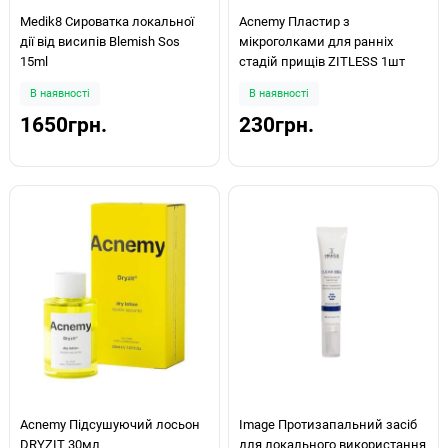
Medik8 Сироватка локальної
Acnemy Пластир з
дії від висипів Blemish Sos
мікроголками для ранніх
15ml
стадій прищів ZITLESS 1шт
В наявності
В наявності
1650грн.
230грн.
Acnemy Підсушуючий лосьон
Image Протизапальний засіб
DRYZIT 30мл
для локального використання