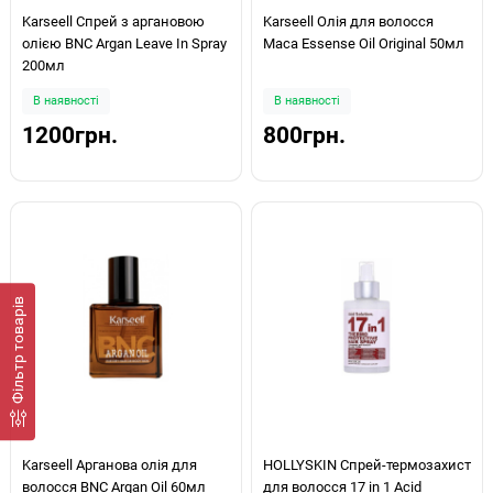
Karseell Спрей з аргановою
Karseell Олія для волосся
олією BNC Argan Leave In Spray
Maca Essense Oil Original 50мл
200мл
В наявності
В наявності
1200грн.
800грн.
Фiльтр товарів
Karseell Арганова олія для
HOLLYSKIN Спрей-термозахист
волосся BNC Argan Oil 60мл
для волосся 17 in 1 Acid