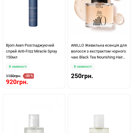
Bjorn Axen Розгладжуючий
ANILLO Живильна есенція для
спрей Anti-Frizz Miracle Spray
волосся з екстрактом чорного
150мл
чаю Black Tea Nourishing Hair
Essence 10мл
В наявності
В наявності
250грн.
1150грн.
-20 %
920грн.