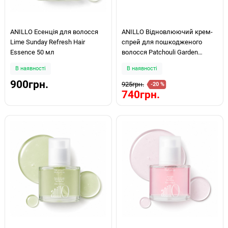
ANILLO Есенція для волосся
ANILLO Відновлюючий крем-
Lime Sunday Refresh Hair
спрей для пошкодженого
Essence 50 мл
волосся Patchouli Garden
Damage Repair Cream Hair Mist
В наявності
В наявності
70ml
900грн.
925грн.
-20 %
740грн.