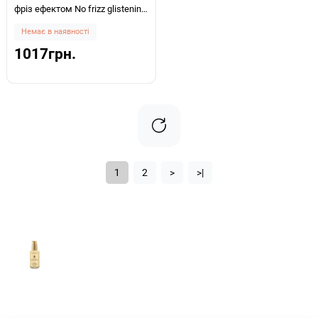
фріз ефектом No frizz glistening
spray 100мл
Немає в наявності
1017грн.
1
2
>
>|