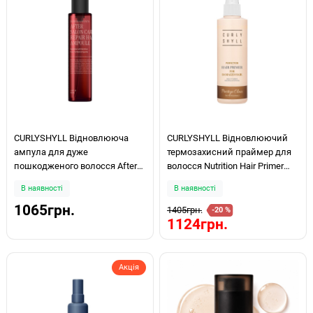
CURLYSHYLL Відновлююча
CURLYSHYLL Відновлюючий
ампула для дуже
термозахисний праймер для
пошкодженого волосся After
волосся Nutrition Hair Primer
Salon Care Repair Hair Ampoule
200мл
В наявності
В наявності
100 мл
1065грн.
1405грн.
-20 %
1124грн.
Акція