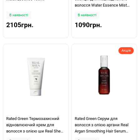
волосся Water Essence Mist
200мл
В наявності
В наявності
2105грн.
1090грн.
Акція
Rated Green Термозахисний
Rated Green Серум для
відновлюючий крем для
волосся з олією аргани Real
волосся з олією ши Real Shea
Argan Smoothing Hair Serum
Cold Pressed Shea Butter Leave-
150мл