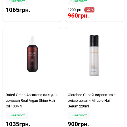
В наявності
В наявності
in Treatment 150мл
1065грн.
1200грн.
-20 %
960грн.
Rated Green Арганова олія для
Olorchee Спрей-сироватка з
волосся Real Argan Shine Hair
олією аргани Miracle Hair
Oil 100мл
Serum 220ml
В наявності
В наявності
1035грн.
900грн.