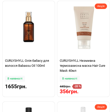
Акція
CURLYSHYLL Олія бабасу для
CURLYSHYLL Незмивна
волосся Babassu Oil 100ml
термозахисна маска Hair Cure
Mask 40мл
В наявності
В наявності
1655грн.
445грн.
-20 %
356грн.
Акція