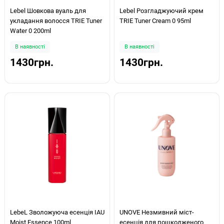
Lebel Шовкова вуаль для
Lebel Розгладжуючий крем
укладання волосся TRIE Tuner
TRIE Tuner Cream 0 95ml
Water 0 200ml
В наявності
В наявності
1430грн.
1430грн.
LebeL Зволожуюча есенція IAU
UNOVE Незмивний міст-
Moist Essence 100ml
есенція для пошкодженого