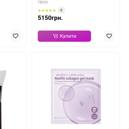
78533
0
5150грн.
Купити