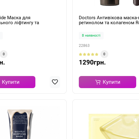
ide Маска для
Doctors Антивікова маска-
ного ліфтингу та
ретинолом та колагеном Re
ння текстури шкіри
Tightening Wrapping Mask 
ask 30мл
В наявності
22863
0
0
н.
1290грн.
Купити
Купити