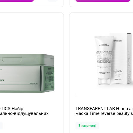
TICS Набір
TRANSPARENT-LAB Нічна а
ально-відлущувальних
маска Time reverse beauty 
 масок Cica Reti-A Mask
75 мл
g
В наявності