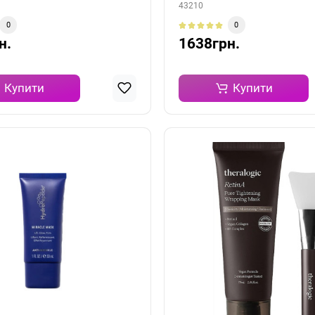
43210
0
0
н.
1638грн.
Купити
Купити