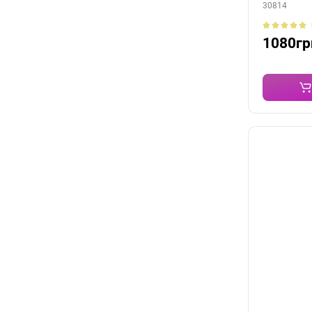
30814
1080гр