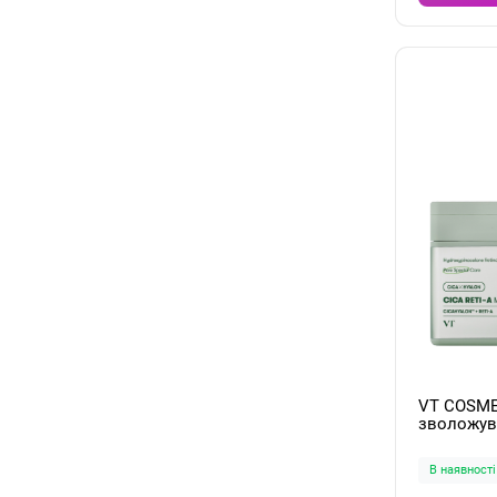
VT COSME
зволожув
тканинних
30шт/350
В наявності