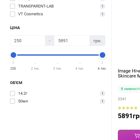
TRANSPARENT-LAB
1
VT Cosmetics
1
ЦІНА
-
грн.
250
2 тис.
3 тис.
4 тис.
6 тис.
Image Ніч
Skincare M
ОБ'ЄМ
В наявності
14.2г
1
3341
50мл
1
5891гр