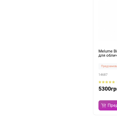
Melume В
для облич
60мл
Предзамов
14687
5300гр
Пре