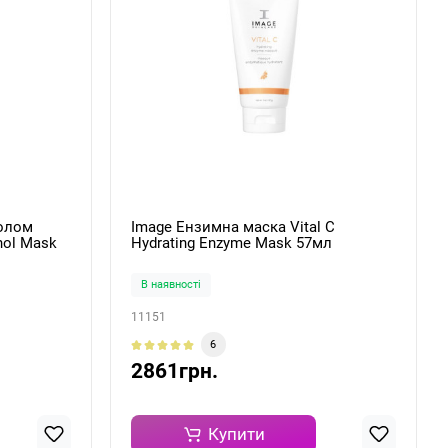
нолом
Image Ензимна маска Vital C
inol Mask
Hydrating Enzyme Mask 57мл
В наявності
11151
6
2861грн.
Купити