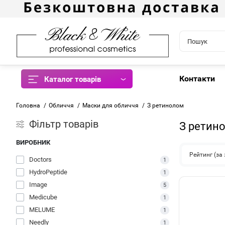
Контакти
Каталог товарів
Головна
Обличчя
Маски для обличчя
З ретинолом
Фiльтр товарів
З ретин
ВИРОБНИК
Рейтинг (з
Doctors
1
HydroPeptide
1
Image
5
Medicube
1
MELUME
1
Needly
1