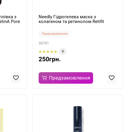
плівка з
Needly Гідрогелева маска з
tinA Pore
колагеном та ретинолом Retifit
70мл
Collagen Gel Mask 1шт 36g
Предзамовлення
30791
0
250грн.
Предзамовлення