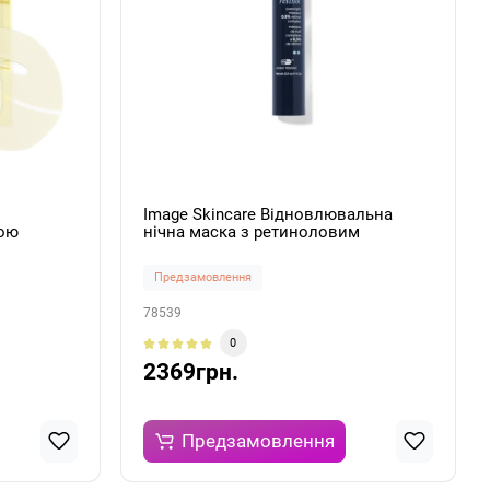
Image Skincare Відновлювальна
вою
нічна маска з ретиноловим
c Acid
комплексом Ageless+ Retinol
sk 1шт*28г
Overnight Masque 0.5% Retinol
Предзамовлення
Complex 14.2г
78539
0
2369грн.
Предзамовлення