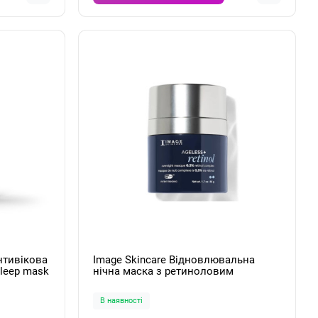
нтивікова
Image Skincare Відновлювальна
sleep mask
нічна маска з ретиноловим
комплексом Ageless+ Retinol
Overnight Masque 0.5% Retinol
В наявності
Complex 50мл