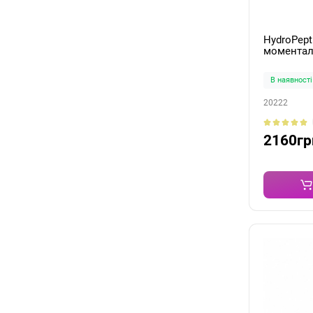
HydroPept
моменталь
вирівнюва
Miracle M
В наявності
20222
2160гр