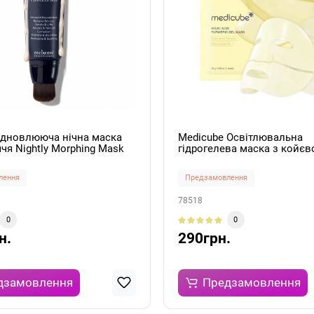
ідновлююча нічна маска
Medicube Освітлювальна
чя Nightly Morphing Mask
гідрогелева маска з койє
кислотою та куркумою Koji
Turmeric Brightening Gel Ma
лення
Предзамовлення
78518
0
0
н.
290грн.
дзамовлення
Предзамовлення