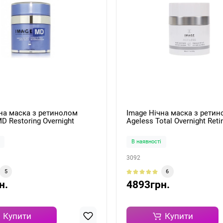
на маска з ретинолом
Image Нічна маска з рети
D Restoring Overnight
Ageless Total Overnight Ret
Retinol Mask 50мл
50мл
В наявності
3092
5
6
н.
4893грн.
Купити
Купити