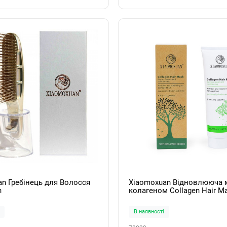
n Гребінець для Волосся
Xiaomoxuan Відновлююча 
h
колагеном Collagen Hair M
В наявності