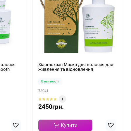
волосся
Xiaomoxuan Маска для волосся для
mooth
живлення та відновлення
пошкодженого волосся "чайне
дерево" Silky Smooth Treatment 550
В наявності
мл
78041
1
2450грн.
Купити