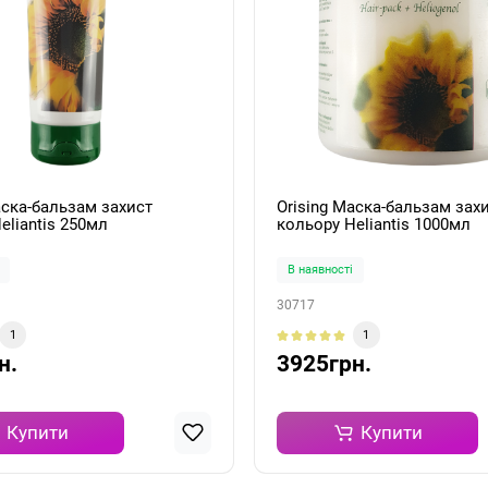
аска-бальзам захист
Orising Маска-бальзам зах
eliantis 250мл
кольору Heliantis 1000мл
В наявності
30717
1
1
н.
3925грн.
Купити
Купити