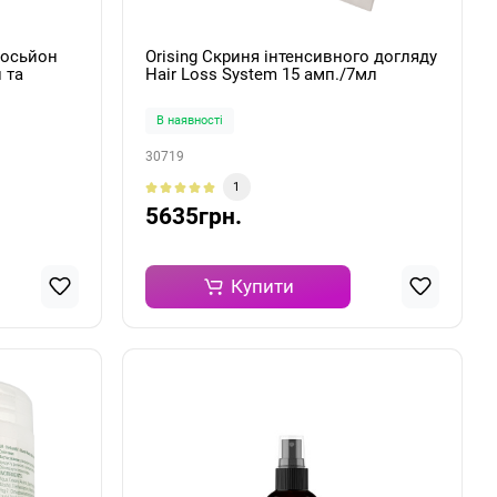
лосьйон
Orising Скриня інтенсивного догляду
 та
Hair Loss System 15 амп./7мл
sso 1
В наявності
30719
1
5635грн.
Купити