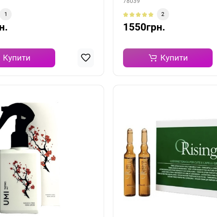
78039
1
2
н.
1550грн.
Купити
Купити