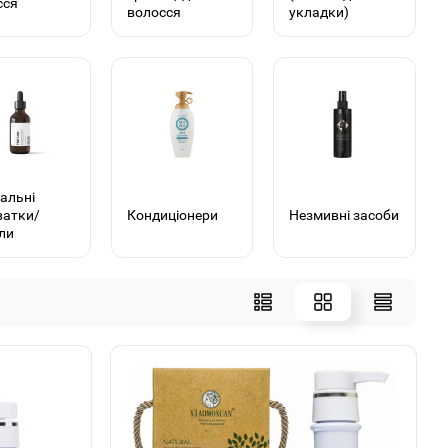
сся
волосся
укладки)
альні
ватки/
Кондиціонери
Незмивні засоби
ли