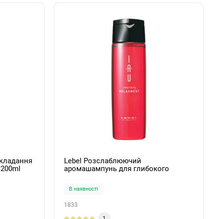
укладання
Lebel Розслаблюючий
 200ml
аромашампунь для глибокого
зволоження IAU Relaxment 200ml
В наявності
1833
1