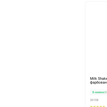
Milk Shak
фарбовано
maintainer
В наявності
30108