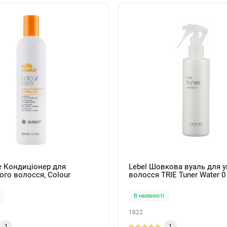
e Кондиціонер для
Lebel Шовкова вуаль для 
го волосся, Colour
волосся TRIE Tuner Water 0
 conditioner, 300мл
В наявності
1822
1
1