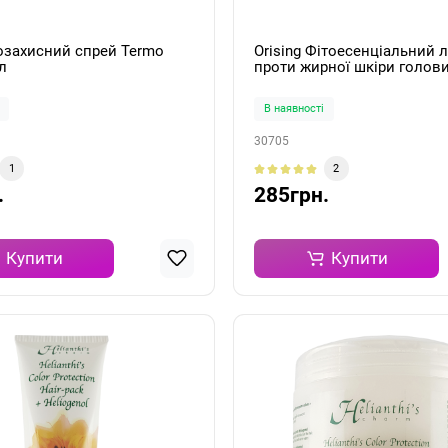
озахисний спрей Termo
Orising Фітоесенціальний 
л
проти жирної шкіри голови
волосся Lozione Tonica Gra
амп./10мл
В наявності
30705
1
2
.
285грн.
Купити
Купити