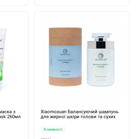
маска з
Xiaomoxuan Балансуючий шампунь
ask 260мл
для жирної шкіри голови та сухих
кінчиків Sea Balance Shampoo 500мл
В наявності