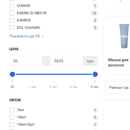
CUSKIN
1
DAENG GI MEO RI
15
DAVROE
2
DCL Cosmetic
2
Показати ще 35
ЦІНА
Маски для
-
грн.
волосся
50
1 тис.
3 тис.
4 тис.
6 тис.
Рейтинг (з
ОБ'ЄМ
7мл
1
10мл
5
15мл/2шт
1