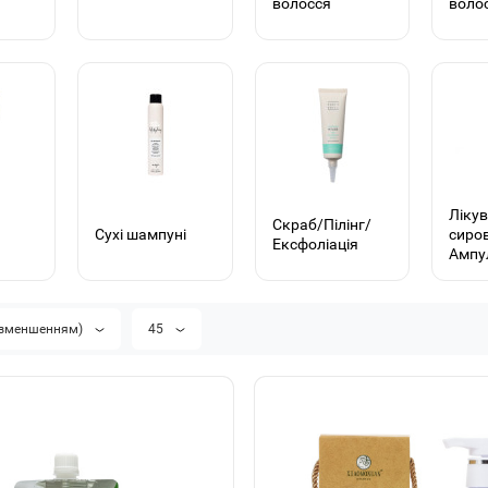
волосся
воло
Лікув
Скраб/Пілінг/
Сухі шампуні
сиро
Ексфоліація
Ампу
а зменшенням)
45