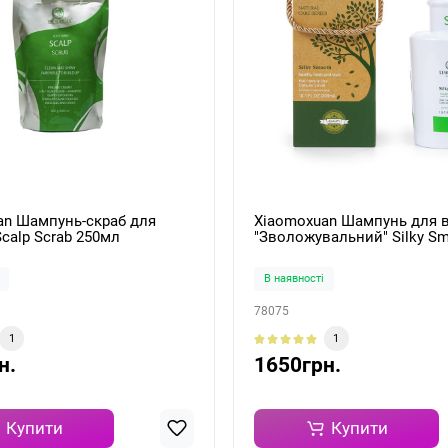
an Шампунь-скраб для
Xiaomoxuan Шампунь для 
calp Scrab 250мл
"Зволожувальний" Silky S
300мл
В наявності
78075
1
1
н.
1650грн.
Купити
Купити