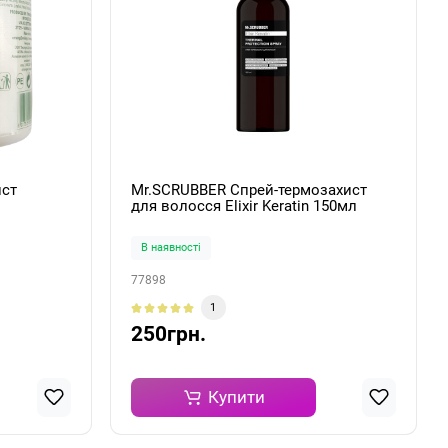
ист
Mr.SCRUBBER Спрей-термозахист
для волосся Elixir Keratin 150мл
В наявності
77898
1
250грн.
Купити