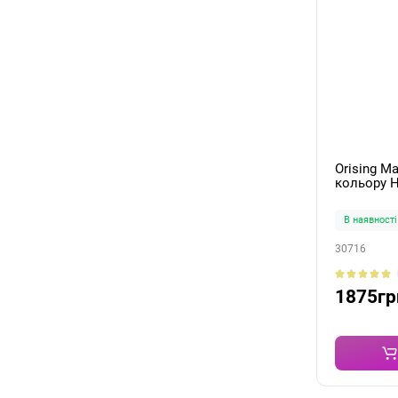
Orising М
кольору H
В наявності
30716
1875гр