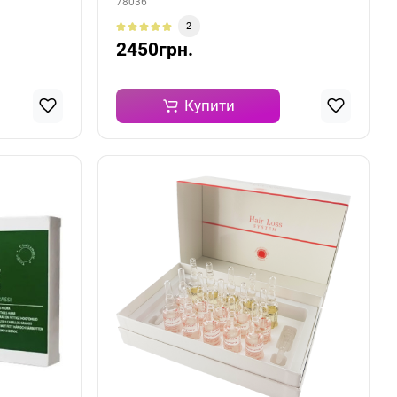
78036
2
2450грн.
Купити