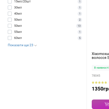
15мл/20шт
1
30мл
1
40мл
1
50мл
2
50мл
13
55мл
1
60мл
5
Показати ще 23
Xiaomoxu
волосся S
В наявності
78045
1350гр