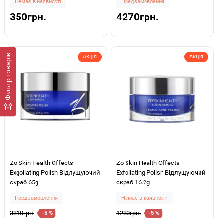
Немає в наявності
Предзамовлення
350грн.
4270грн.
Фiльтр товарів
Акція
Акція
Zo Skin Health Offects
Zo Skin Health Offects
Exgoliating Polish Відлущуючий
Exfoliating Polish Відлущуючий
скраб 65g
скраб 16.2g
Предзамовлення
Немає в наявності
3310грн.
1230грн.
-5 %
-5 %