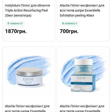
Instytutum Пілінг для обличчя
Atache Пілінг-ексфоліант для
Triple Action Resurfacing Peel
всіх типів шкіри Essentielle
20мл (мініатюра)
Exfoliation peeling 40мл
В наявності
В наявності
1870грн.
700грн.
Atache Пілінг-ексфоліант для
Atache Пілінг-ексфоліант для
всіх типів шкіри Essentielle
всіх типів шкіри Essentielle