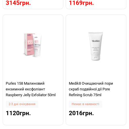
3145грн.
1169грн.
Purles 158 Малиновий
Medik8 Очищаючий пори
ензимний ексфоліант
скраб подвійної дії Pore
Raspberry Jelly Exfoliator 50ml
Refining Scrub 75ml
2-3 дні очікування
Немає в наявності
1120грн.
2016грн.