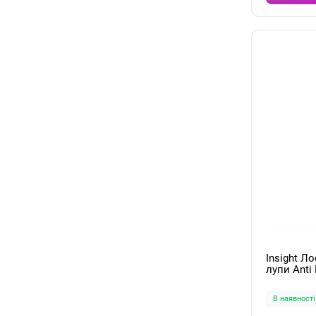
Insight Л
лупи Anti 
Treatment
В наявності