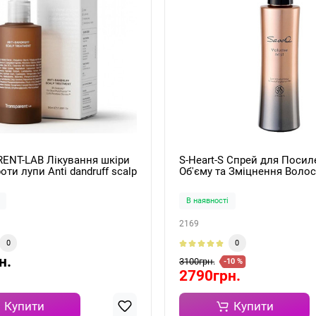
ENT-LAB Лікування шкіри
S-Heart-S Спрей для Посил
оти лупи Anti dandruff scalp
Об'єму та Зміцнення Воло
 50мл
Volume Up Mist 150ml
В наявності
2169
0
0
н.
3100грн.
-10 %
2790грн.
Купити
Купити