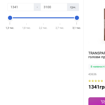
-
грн.
1,3 тис.
1,8 тис.
2,2 тис.
2,7 тис.
3,1 тис.
TRANSPAR
голови пр
treatment
В наявності
43636
1341гр