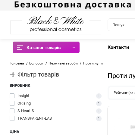
Контакти
Каталог товарів
Головна
Волосся
Незмивні засоби
Проти лупи
Фiльтр товарів
Проти л
ВИРОБНИК
Рейтинг (з
Insight
1
ORising
1
S-Heart-S
1
TRANSPARENT-LAB
1
ЦІНА