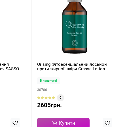
ення
Orising Фітоесенціальний лосьйон
сся SASSO
проти жирної шкіри Grassa Lotion
100мл
В наявності
30706
0
2605грн.
Купити