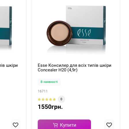
пів шкіри
Esse Консилер для всіх типів шкіри
Concealer H20 (4,9г)
В наявності
16711
0
1550грн.
Купити