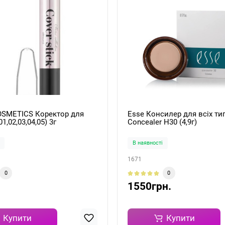
OSMETICS Коректор для
Esse Консилер для всіх ти
1,02,03,04,05) 3г
Concealer H30 (4,9г)
В наявності
1671
0
0
1550грн.
Купити
Купити