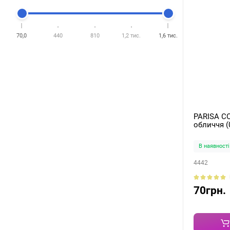
70,0
440
810
1,2 тис.
1,6 тис.
PARISA C
обличчя (0
В наявності
4442
70грн.