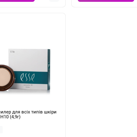
илер для всіх типів шкіри
H10 (4,9г)