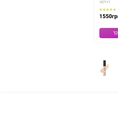
167111
1550гр