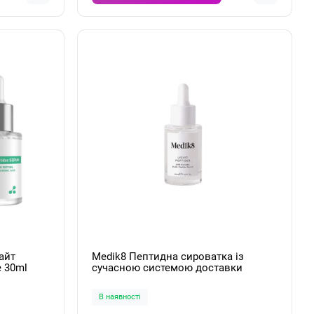
айт
Medik8 Пептидна сироватка із
e 30ml
сучасною системою доставки
компонентів Liquid Peptides 30ml
В наявності