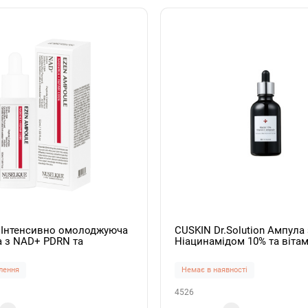
e Інтенсивно омолоджуюча
CUSKIN Dr.Solution Ампула 
а з NAD+ PDRN та
Ніацинамідом 10% та віта
ми EZEN Ampoule 50мл
Niacin 10% Vitamin C Ampo
лення
Немає в наявності
4526