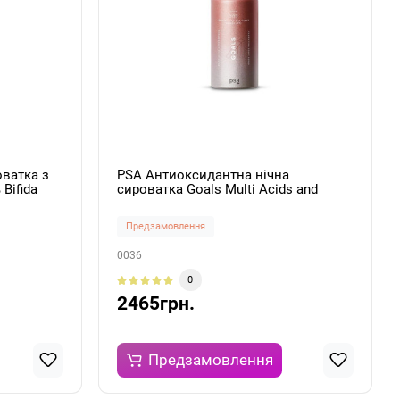
ватка з
PSA Антиоксидантна нічна
Bifida
сироватка Goals Multi Acids and
Probiotics Perfecting Night Serum
30мл
Предзамовлення
0036
0
2465грн.
Предзамовлення