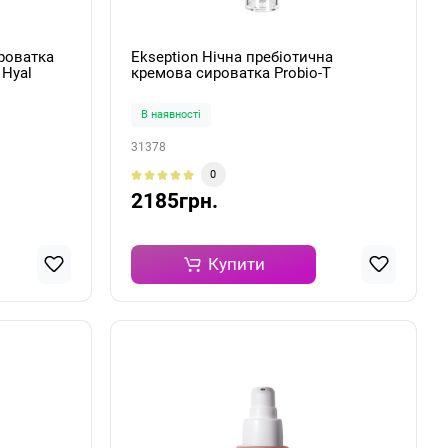
роватка
Ekseption Нічна пребіотична
 Hyal
кремова сироватка Probio-T
 50мл
Ultraserum 30мл
В наявності
31378
0
2185грн.
Купити