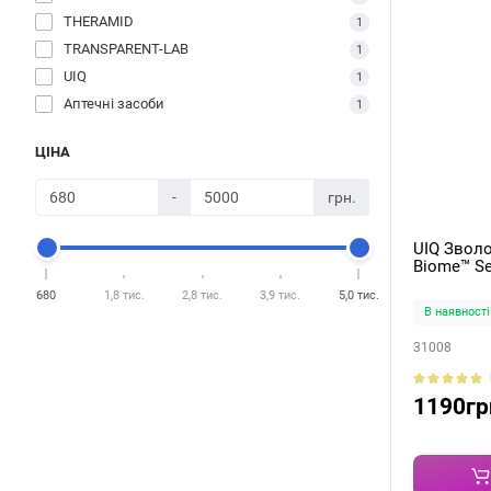
THERAMID
1
TRANSPARENT-LAB
1
UIQ
1
Аптечні засоби
1
ЦІНА
-
грн.
UIQ Звол
Biome™ S
680
1,8 тис.
2,8 тис.
3,9 тис.
5,0 тис.
В наявності
31008
1190гр