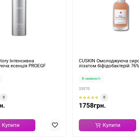
tory Інтенсивна
CUSKIN Омолоджуюча сиро
юча есенція PROEGF
лізатом біфідобактерій 76% 
ME™ 2% First Essence
Barrier Ampoule 50мл
В наявності
33070
0
0
н.
1758грн.
Купити
Купити