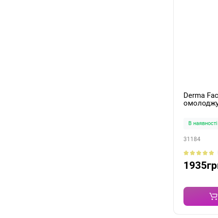
Derma Fac
омолоджу
FLEXIR-SO
130мл
В наявності
31184
1935гр