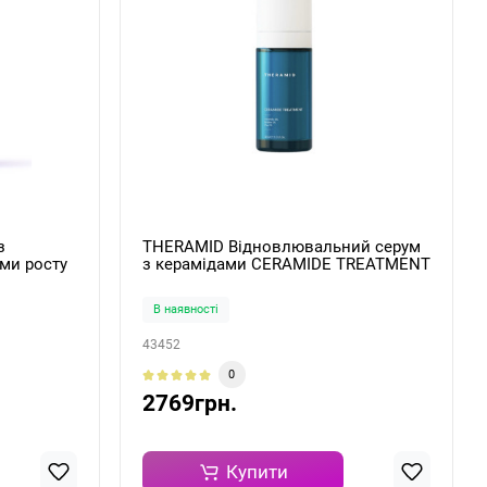
з
THERAMID Відновлювальний серум
ми росту
з керамідами CERAMIDE TREATMENT
30ml
В наявності
43452
0
2769грн.
Купити