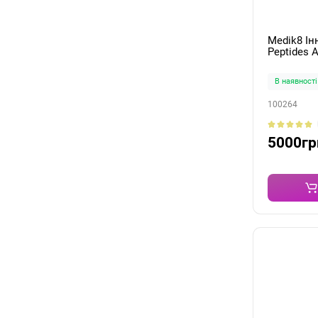
Medik8 Ін
Peptides 
В наявності
100264
5000гр