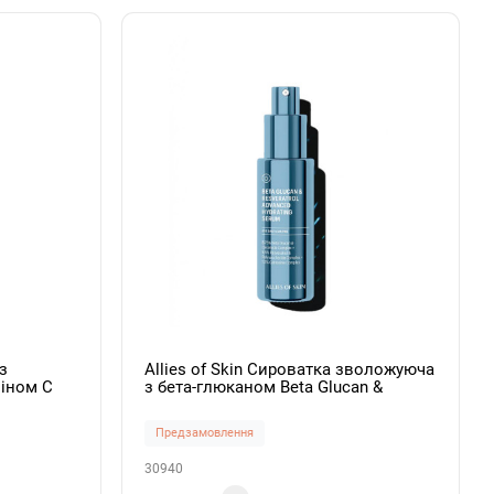
з
Allies of Skin Сироватка зволожуюча
міном С
з бета-глюканом Beta Glucan &
ule 50мл
Resveratrol Advanced Hydrating Serum
30мл
Предзамовлення
30940