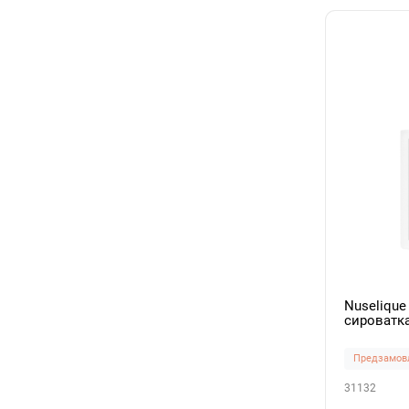
Nuseliqu
сироватк
екзосома
Предзамов
31132