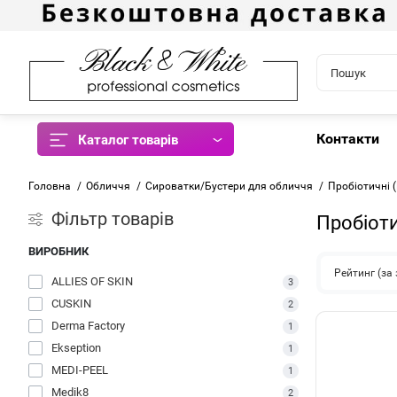
Контакти
Каталог товарів
Головна
Обличчя
Сироватки/Бустери для обличчя
Пробіотичні 
Фiльтр товарів
Пробіоти
ВИРОБНИК
Рейтинг (з
ALLIES OF SKIN
3
CUSKIN
2
Derma Factory
1
Ekseption
1
MEDI-PEEL
1
Medik8
2