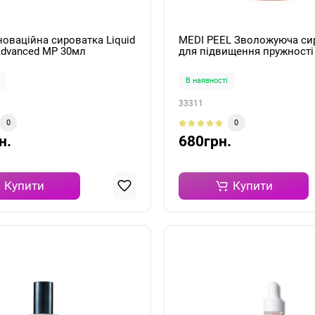
новаційна сироватка Liquid
MEDI PEEL Зволожуюча си
Advanced MP 30мл
для підвищення пружності
Kombucha Tea-Tox Ampoule
В наявності
33311
0
0
н.
680грн.
Купити
Купити