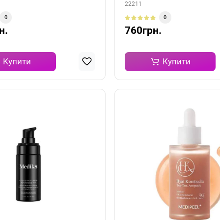
22211
0
0
н.
760грн.
Купити
Купити