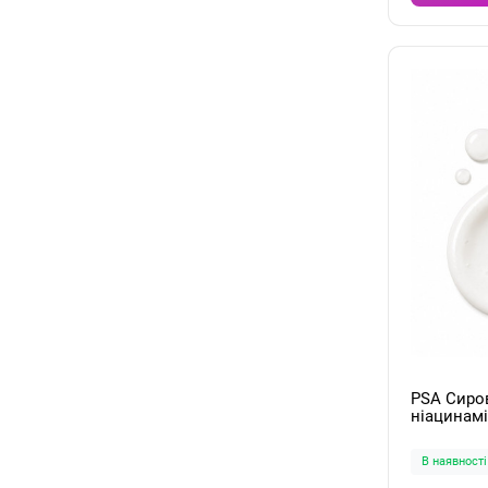
PSA Сиро
ніацинамідом Visible 
Peptides 
В наявності