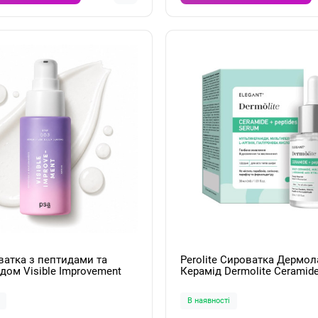
ватка з пептидами та
Perolite Сироватка Дермол
Improvement
Керамід Dermolite Ceramid
& Niacinamide Serum 30ml
В наявності