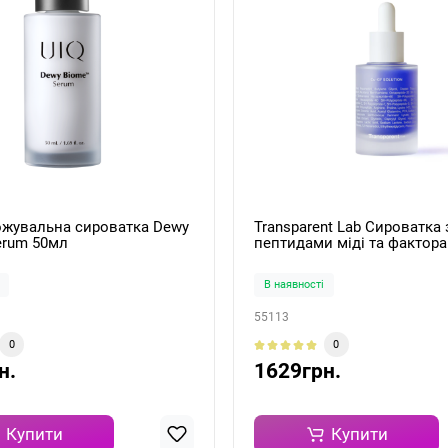
ожувальна сироватка Dewy
Transparent Lab Сироватка 
erum 50мл
пептидами міді та фактора
Cu-GF Solution 30ml
В наявності
55113
0
0
н.
1629грн.
Купити
Купити