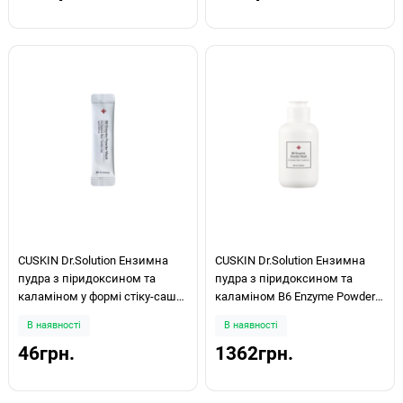
CUSKIN Dr.Solution Ензимна
CUSKIN Dr.Solution Ензимна
пудра з піридоксином та
пудра з піридоксином та
каламіном у формі стіку-саше
каламіном B6 Enzyme Powder
B6 Enzyme Powder Wash 1г
Wash 55г
В наявності
В наявності
46грн.
1362грн.