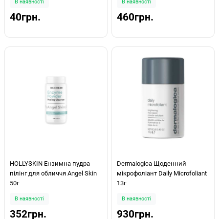
В наявності
В наявності
40грн.
460грн.
HOLLYSKIN Ензимна пудра-
Dermalogica Щоденний
пілінг для обличчя Angel Skin
мікрофоліант Daily Microfoliant
50г
13г
В наявності
В наявності
352грн.
930грн.