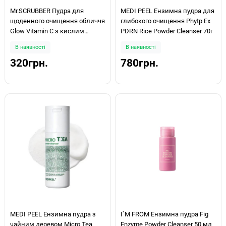
Mr.SCRUBBER Пудра для
MEDI PEEL Ензимна пудра для
щоденного очищення обличчя
глибокого очищення Phytp Ex
Glow Vitamin C з кислим
PDRN Rice Powder Cleanser 70г
вітаміном С 50мл
В наявності
В наявності
320грн.
780грн.
MEDI PEEL Ензимна пудра з
I`M FROM Ензимна пудра Fig
чайним деревом Micro Tea
Enzyme Powder Cleanser 50 мл