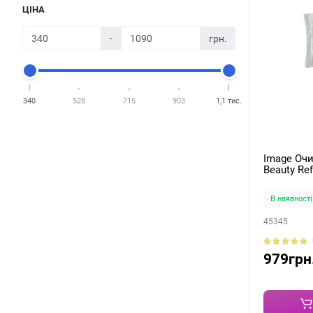
ЦІНА
-
грн.
340
528
715
903
1,1 тис.
Image Очищаючі тонізуючі серветки I
Beauty Ref
В наявності
45345
979грн