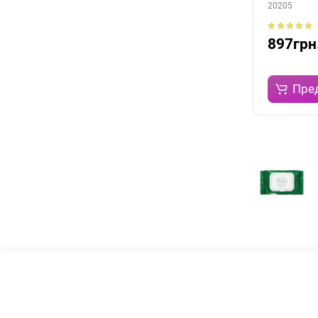
20205
897грн
Пре