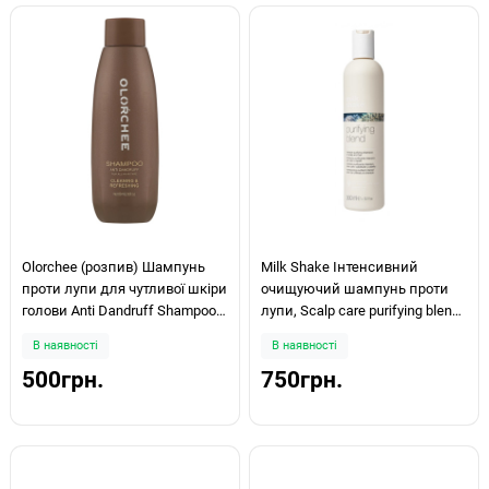
Olorchee (розпив) Шампунь
Milk Shake Інтенсивний
проти лупи для чутливої шкіри
очищуючий шампунь проти
голови Anti Dandruff Shampoo
лупи, Scalp care purifying blend
200ml
shampoo 300мл
В наявності
В наявності
500грн.
750грн.