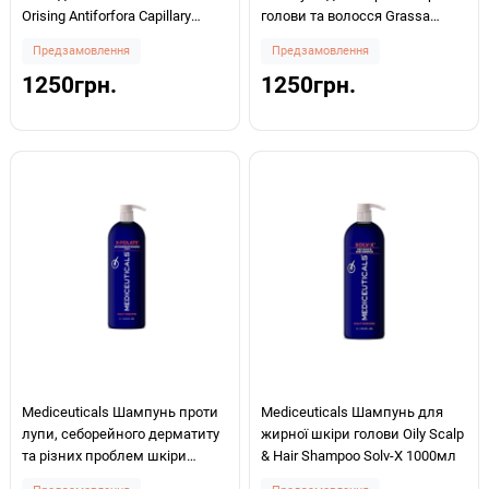
Orising Antiforfora Capillary
голови та волосся Grassa
Phytoessential Anti-Dandruff
Shampoo 250мл
Предзамовлення
Предзамовлення
Shampoo With Icelandic Lichen
1250грн.
1250грн.
250мл
Mediceuticals Шампунь проти
Mediceuticals Шампунь для
лупи, себорейного дерматиту
жирної шкіри голови Oily Scalp
та різних проблем шкіри
& Hair Shampoo Solv-X 1000мл
голови Anti-Dandruff X-Folate