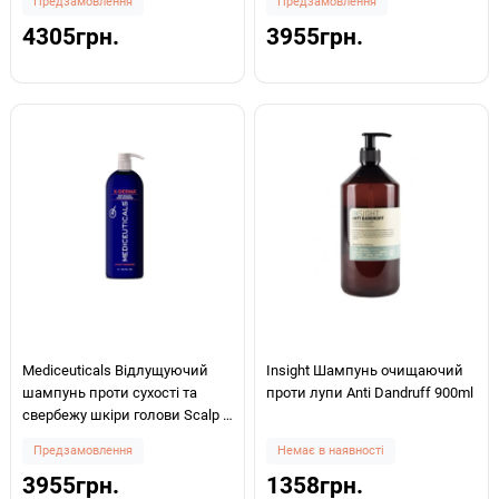
Предзамовлення
Предзамовлення
1000мл
4305грн.
3955грн.
Mediceuticals Відлущуючий
Insight Шампунь очищаючий
шампунь проти сухості та
проти лупи Anti Dandruff 900ml
свербежу шкіри голови Scalp &
Hair X-Derma 1000мл
Предзамовлення
Немає в наявності
3955грн.
1358грн.