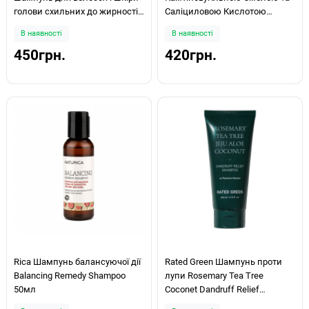
голови схильних до жирності
Саліциловою Кислотою
Sebobalance 500мл
Enriched With Coaltar & Salicylic
В наявності
В наявності
Acid 100ml
450грн.
420грн.
Rica Шампунь балансуючої дії
Rated Green Шампунь проти
Balancing Remedy Shampoo
лупи Rosemary Tea Tree
50мл
Coconet Dandruff Relief
Shampoo 200мл