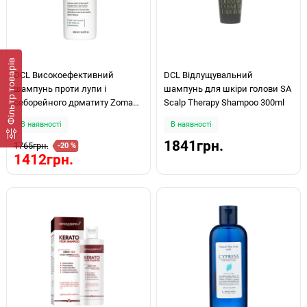
Фiльтр товарів
DCL Високоефективний
DCL Відлущувальний
шампунь проти лупи і
шампунь для шкіри голови SA
себорейного дрматиту Zoma
Scalp Therapy Shampoo 300ml
Shampoo 236мл
В наявності
В наявності
1841грн.
1765грн.
-20 %
1412грн.