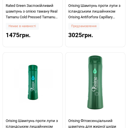
Rated Green Заспокійливий
Orising Шампунь проти лупи з
шампунь з олією таману Real
ісландським лишайником
Tamanu Cold Pressed Tamanu
Orising Antiforfora Capillary
Oil Soothing Scalp Shampoo
Phytoessential Anti-Dandruff
Немає в наявності
Предзамовлення
400ml
Shampoo With Icelandic Lichen
1475грн.
3025грн.
750мл
Orising Шампунь проти лупи з
Orising Фітоесенціальний
ісландським лишайником
шампунь для жирної шкіри