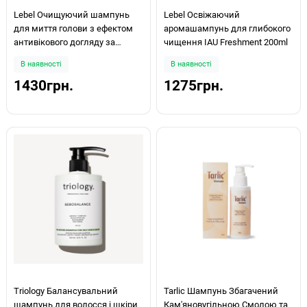
Lebel Очищуючий шампунь
Lebel Освіжаючий
для миття голови з ефектом
аромашампунь для глибокого
антивікового догляду за
чищення IAU Freshment 200ml
шкірою голови і ефектом
В наявності
В наявності
морозної свіжості IAU Lycomint
1430грн.
1275грн.
Cleansing ICY 200ml
Triology Балансувальний
Tarlic Шампунь Збагачений
шампунь для волосся і шкіри
Кам'яновугільною Смолою та