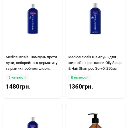
Mediceuticals Шампунь проти
Mediceuticals Шампунь для
лупи, себорейного дерматиту
жирної шкіри голови Oily Scalp
та різних проблем шкіри
& Hair Shampoo Solv-X 250мл
голови Anti-Dandruff X-Folate
В наявності
В наявності
250мл
1480грн.
1360грн.