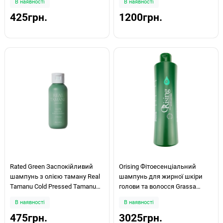
В наявності
В наявності
425грн.
1200грн.
Rated Green Заспокійливий
Orising Фітоесенціальний
шампунь з олією таману Real
шампунь для жирної шкіри
Tamanu Cold Pressed Tamanu
голови та волосся Grassa
Oil Soothing Scalp Shampoo 100
Shampoo 750мл
В наявності
В наявності
мл
475грн.
3025грн.