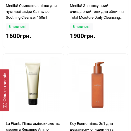
Medik8 Очищаюча пінка для
Medik8 Зволожуючий
чутливої шкіри Calmwise
очищаючий гель для обличчя
Soothing Cleanser 150ml
Total Moisture Daily Cleansing
Gel 145мл
В наявності
В наявності
1600грн.
1900грн.
Фiльтр товарів
La Pianta Пінка амінокислотна
Koy Есенс-пінка 3в1 для
меренга Repairing Amino
демакіяжу, очищення та