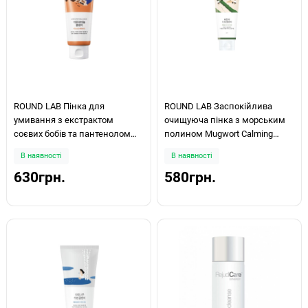
ROUND LAB Пінка для
ROUND LAB Заспокійлива
умивання з екстрактом
очищуюча пінка з морським
соєвих бобів та пантенолом
полином Mugwort Calming
Soybean Panthenol Cleanser
Cleanser 150мл
В наявності
В наявності
150мл
630грн.
580грн.