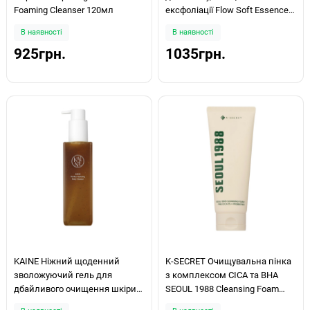
Foaming Cleanser 120мл
ексфоліації Flow Soft Essence
Foam Cleanser 150мл
В наявності
В наявності
925грн.
1035грн.
KAINE Ніжний щоденний
K-SECRET Очищувальна пінка
зволожуючий гель для
з комплексом CICA та BHA
дбайливого очищення шкіри
SEOUL 1988 Cleansing Foam
на основі камбучі Kombu
:Pine Cica 1% +Probiotics 150ml