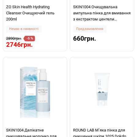
ZO Skin Health Hydrating
SKIN1004 Очищувальна
Cleanser Очищуючий гель
ампульна пінка для вмивання
200ml
з екстрактом центели
Madagascar Centella Ampoule
Немає в наявності
Предзамовлення
Foam 125мл
660грн.
2890грн.
-5 %
2746грн.
SKIN1004 Делікатне
ROUND LAB М`яка пінка для
очищувальне молочко для
очищення шкіри 1025 Dokdo