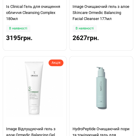
Is Clinical Гель для очищення
Image Очищаючий гель з алое
обличчя Cleansing Complex
Skincare Ormedic Balancing
180мл
Facial Cleanser 177мл
В наявності
В наявності
3195грн.
2627грн.
Акція
Image Відлущуючий гель з
HydroPeptide Очищаючий пори
алое Ormedic Balancing Gel
та тонізуючий гель для