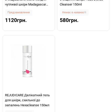
чутливої шкіри Madagascar
Cleanser 150ml
Centella Hyalu-Cica Gentle
Предзамовлення
Немає в наявності
Cleansing Milk 200ml
1120грн.
580грн.
REJUDICARE Делікатний гель
для шкіри, схильної до
запалень Hexacleanse 150мл