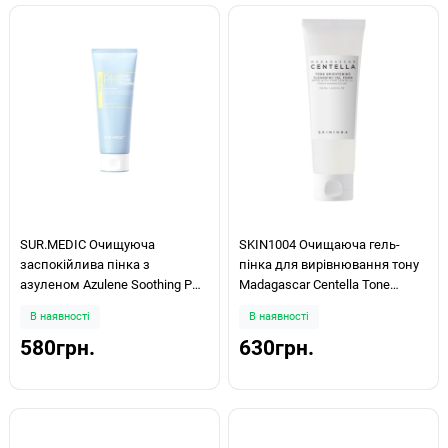
SUR.MEDIC Очищуюча
SKIN1004 Очищаюча гель-
заспокійлива пінка з
пінка для вирівнювання тону
азуленом Azulene Soothing PH
Madagascar Centella Tone
Cleanser 50мл
Brightening Cleansing Gel Foam
В наявності
В наявності
125ml
580грн.
630грн.