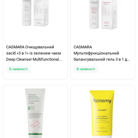
CASMARA Очищувальний
CASMARA
засіб «3 в 1» із зеленим чаєм
Мультифункціональний
Deep Cleanser Multifunctional
балансувальний гель 3 в 1 для
3in1 150мл
очищення шкіри Balancing
В наявності
В наявності
Cleanser 3in1 150мл