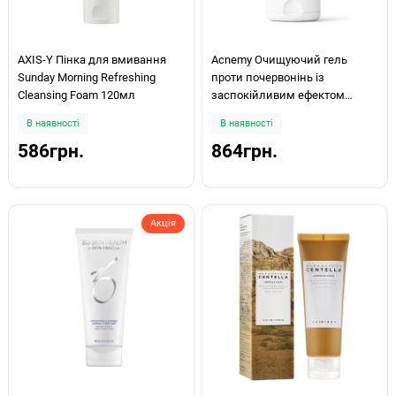
AXIS-Y Пінка для вмивання
Acnemy Очищуючий гель
Sunday Morning Refreshing
проти почервонінь із
Cleansing Foam 120мл
заспокійливим ефектом
ZITCALM CLEANSING GEL
В наявності
В наявності
150мл
586грн.
864грн.
Акція