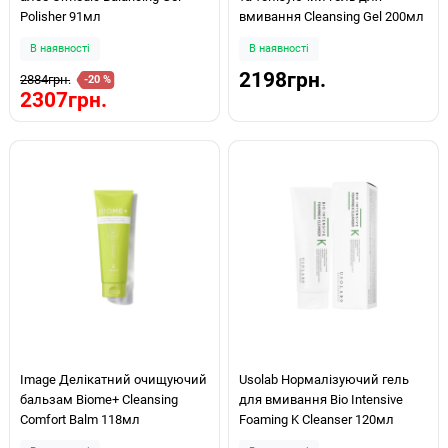
Polisher 91мл
вмивання Cleansing Gel 200мл
В наявності
В наявності
2198грн.
2884грн.
-20 %
2307грн.
Image Делікатний очищуючий
Usolab Нормалізуючий гель
бальзам Biome+ Cleansing
для вмивання Bio Intensive
Comfort Balm 118мл
Foaming K Cleanser 120мл