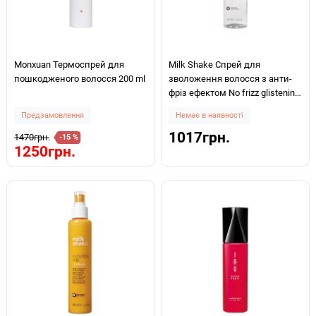
Monxuan Термоспрей для
Milk Shake Спрей для
пошкодженого волосся 200 ml
зволоження волосся з анти-
фріз ефектом No frizz glistening
spray 100мл
Предзамовлення
Немає в наявності
1017грн.
1470грн.
-15 %
1250грн.