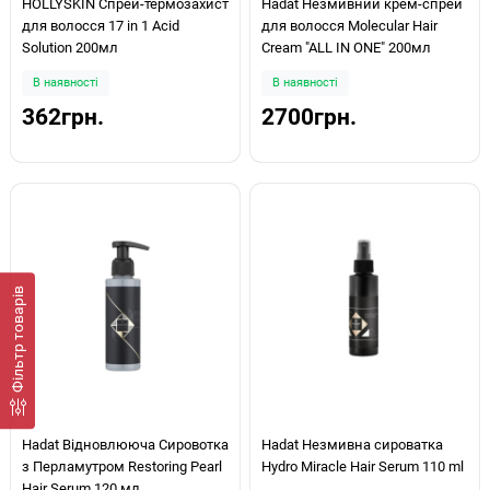
HOLLYSKIN Спрей-термозахист
Hadat Незмивний крем-спрей
для волосся 17 in 1 Acid
для волосся Molecular Hair
Solution 200мл
Cream "ALL IN ONE" 200мл
В наявності
В наявності
362грн.
2700грн.
Фiльтр товарів
Hadat Відновлююча Сировотка
Hadat Незмивна сироватка
з Перламутром Restoring Pearl
Hydro Miracle Hair Serum 110 ml
Hair Serum 120 мл