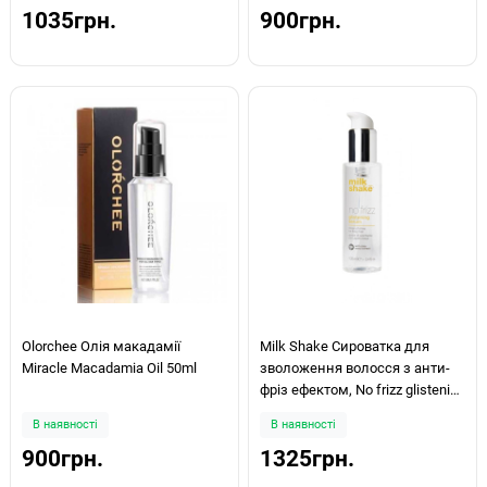
1035грн.
900грн.
Olorchee Олія макадамії
Milk Shake Сироватка для
Miracle Macadamia Oil 50ml
зволоження волосся з анти-
фріз ефектом, No frizz glistening
serum 100мл
В наявності
В наявності
900грн.
1325грн.