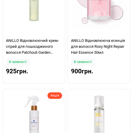
ANILLO Відновлюючий крем-
ANILLO Відновлююча есенція
спрей для пошкодженого
для волосся Rosy Night Repair
волосся Patchouli Garden
Hair Essence 50мл
Damage Repair Cream Hair Mist
В наявності
В наявності
70ml
925грн.
900грн.
Акція