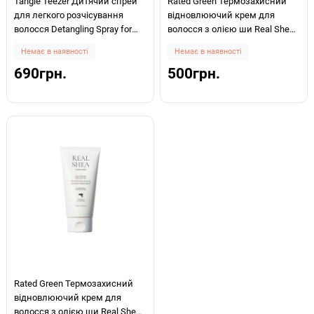
Tangle Teezer Дитячий спрей
Rated Green Термозахисний
для легкого розчісування
відновлюючий крем для
волосся Detangling Spray for
волосся з олією ши Real Shea
Kids 150мл
Cold Pressed Shea Butter Leave-
Немає в наявності
Немає в наявності
in Treatment 50мл
690грн.
500грн.
Rated Green Термозахисний
відновлюючий крем для
волосся з олією ши Real Shea