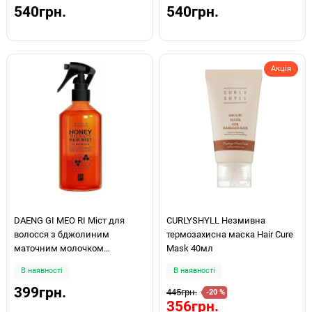
540грн.
540грн.
Акція
DAENG GI MEO RI Міст для
CURLYSHYLL Незмивна
волосся з бджолиним
термозахисна маска Hair Cure
маточним молочком
Mask 40мл
Professional Honey Therapy Hair
В наявності
В наявності
Mist 250мл
399грн.
445грн.
-20 %
356грн.