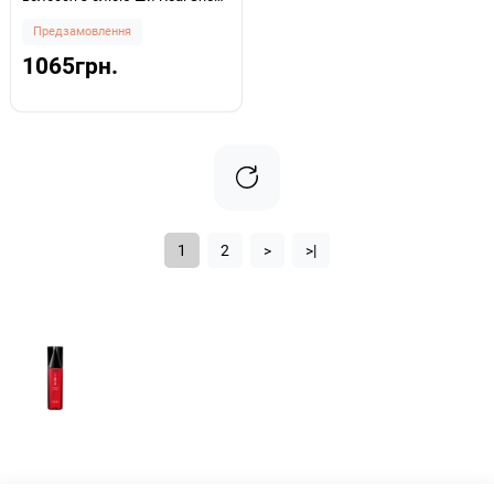
Cold Pressed Shea Butter Leave-
Предзамовлення
in Treatment 150мл
1065грн.
1
2
>
>|