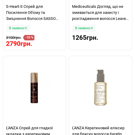
S-Heart-S Спрей для
Mediceuticals Догляд, що не
Посилення Об'єму та
змивається для захисту і
Зміцнення Волосся SASSO
розгладження волосся Leave-
Volume Up Mist 150ml
In Conditioner Defend™ 250мл
В наявності
В наявності
1265грн.
3100грн.
-10 %
2790грн.
LʼANZA Спрей для гладкої
LʼANZA Кератиновий еліксир
укладки з кератиновим
для блиску волосся Keratin