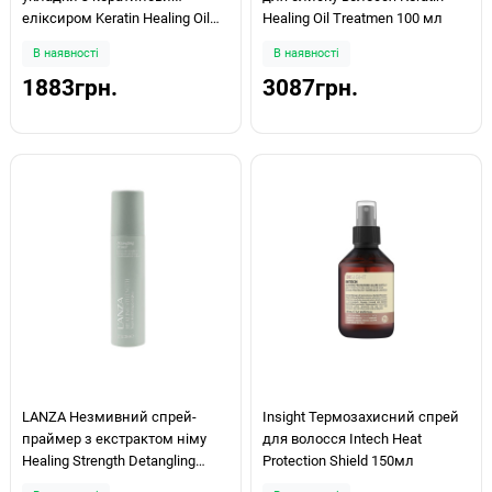
еліксиром Keratin Healing Oil
Healing Oil Treatmen 100 мл
Smooth Down Spray 100мл
В наявності
В наявності
1883грн.
3087грн.
LANZA Незмивний спрей-
Insight Термозахисний спрей
праймер з екстрактом німу
для волосся Intech Heat
Healing Strength Detangling
Protection Shield 150мл
Primer Neem 200 ml