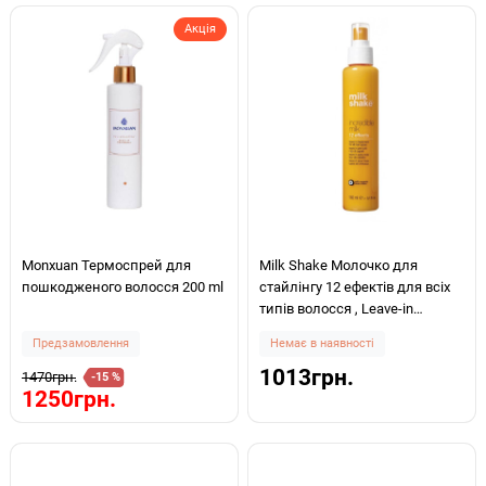
Акція
Monxuan Термоспрей для
Milk Shake Молочко для
пошкодженого волосся 200 ml
стайлінгу 12 ефектів для всіх
типів волосся , Leave-in
treatments incredible milk 150
Предзамовлення
Немає в наявності
мл
1013грн.
1470грн.
-15 %
1250грн.