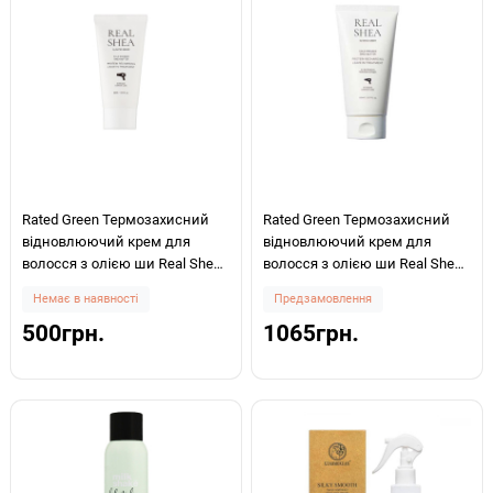
Rated Green Термозахисний
Rated Green Термозахисний
відновлюючий крем для
відновлюючий крем для
волосся з олією ши Real Shea
волосся з олією ши Real Shea
Cold Pressed Shea Butter Leave-
Cold Pressed Shea Butter Leave-
Немає в наявності
Предзамовлення
in Treatment 50мл
in Treatment 150мл
500грн.
1065грн.