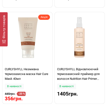
Фiльтр товарів
Акція
CURLYSHYLL Незмивна
CURLYSHYLL Відновлюючий
термозахисна маска Hair Cure
термозахисний праймер для
Mask 40мл
волосся Nutrition Hair Primer
200мл
В наявності
В наявності
1405грн.
445грн.
-20 %
356грн.