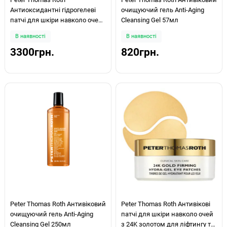
Антиоксидантні гідрогелеві
очищуючий гель Anti-Aging
патчі для шкіри навколо очей
Cleansing Gel 57мл
з вітаміном С Potent C™ Power
В наявності
В наявності
Brightening Hydra-Gel Eye
3300грн.
820грн.
Patches 60шт
Peter Thomas Roth Антивіковий
Peter Thomas Roth Антивікові
очищуючий гель Anti-Aging
патчі для шкіри навколо очей
Cleansing Gel 250мл
з 24K золотом для ліфтингу та