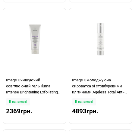
Image Очищуючий
Image Омолоджуюча
освітлюючий гель Iluma
сироватка зі стовбуровими
Intense Brightening Exfoilating
клітинами Ageless Total Anti-
Cleanser 113g
Aging Serum 50мл
В наявності
В наявності
2369грн.
4893грн.