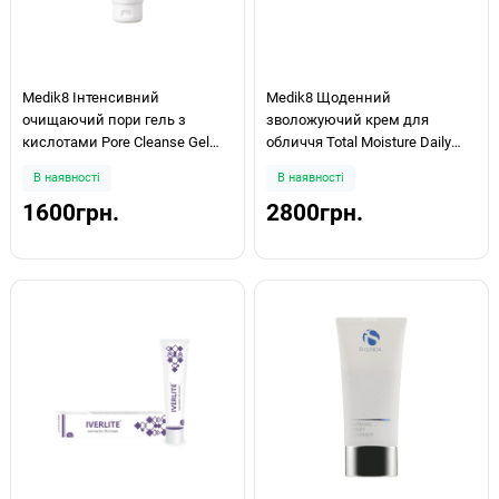
Medik8 Інтенсивний
Medik8 Щоденний
очищаючий пори гель з
зволожуючий крем для
кислотами Pore Cleanse Gel
обличчя Total Moisture Daily
Intense 150ml
Facial Cream 50ml
В наявності
В наявності
1600грн.
2800грн.