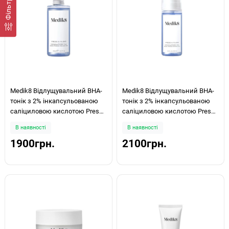
Medik8 Відлущувальний ВНА-
Medik8 Відлущувальний ВНА-
тонік з 2% інкапсульованою
тонік з 2% інкапсульованою
саліциловою кислотою Press
саліциловою кислотою Press
& Clear Refill 150ml
& Clear 150ml
В наявності
В наявності
1900грн.
2100грн.