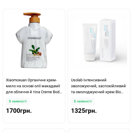
Xiaomoxuan Органічне крем-
Usolab Інтенсивний
мило на основі олії макадамії
зволожуючий, заспокійливий
для обличчя й тіла Creme Body
та омолоджуючий крем Bio
Wash 500мл
Intensive Hyaluron Cream 50мл
В наявності
В наявності
1700грн.
1325грн.