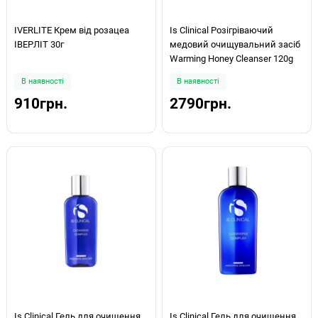
IVERLITE Крем від розацеа
Is Clinical Розігріваючий
ІВЕРЛІТ 30г
медовий очищувальний засіб
Warming Honey Cleanser 120g
В наявності
В наявності
910грн.
2790грн.
Is Clinical Гель для очищення
Is Clinical Гель для очищення