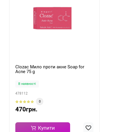
Clozac Мило проти акне Soap for
Acne 75 g
В наявності
478112
0
470грн.
Купити