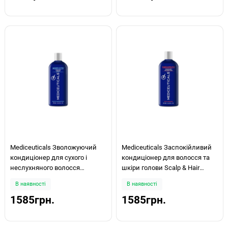
Mediceuticals Зволожуючий
Mediceuticals Заспокійливий
кондиціонер для сухого і
кондиціонер для волосся та
неслухняного волосся
шкіри голови Scalp & Hair
Hydrating Therapy MOIST-CYTE™
Treatment Rinse Therapeutic
В наявності
В наявності
250мл
250мл
1585грн.
1585грн.