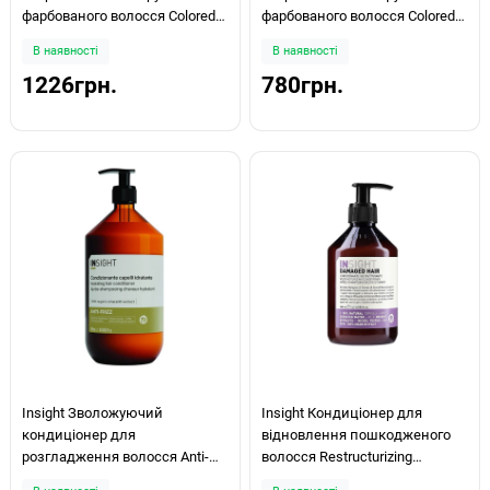
фарбованого волосся Colored
фарбованого волосся Colored
Hair Conditioner Protective
Hair Conditioner Protective
В наявності
В наявності
900мл
400мл
1226грн.
780грн.
Insight Зволожуючий
Insight Кондиціонер для
кондиціонер для
відновлення пошкодженого
розгладження волосся Anti-
волосся Restructurizing
Frizz 900мл
Conditioner 350мл