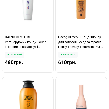
DAENG GI MEO RI
Daeng Gi Meo Ri Кондиціонер
Регенеруючий кондиціонер
для волосся "Медова терапія"
інтенсивно зволожує і
Honey Therapy Treatment Plus
відновлює структуру волосся
500мл
В наявності
В наявності
Vitalizing Treatment 300мл
480грн.
610грн.