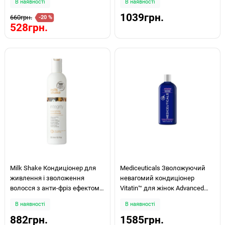
В наявності
В наявності
1039грн.
660грн.
-20 %
528грн.
Milk Shake Кондиціонер для
Mediceuticals Зволожуючий
живлення і зволоження
невагомий кондиціонер
волосся з анти-фріз ефектом ,
Vitatin™ для жінок Advanced
Integrity nourishing conditioner
Hair Restoration Technology
В наявності
В наявності
300ml
250мл
882грн.
1585грн.