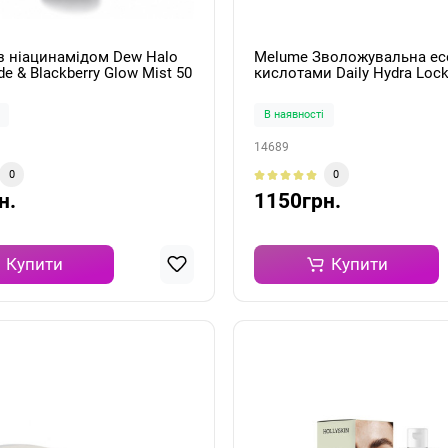
з ніацинамідом Dew Halo
Melume Зволожувальна есе
de & Blackberry Glow Mist 50
кислотами Daily Hydra Loc
Resurface Essence 30мл
В наявності
14689
0
0
н.
1150грн.
Купити
Купити