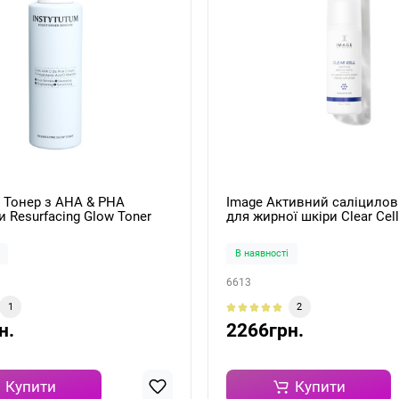
m Тонер з AHA & PHA
Image Активний саліцилов
 Resurfacing Glow Toner
для жирної шкіри Clear Cell 
100ml
Clarifying Tonic 118мл
В наявності
6613
1
2
н.
2266грн.
Купити
Купити