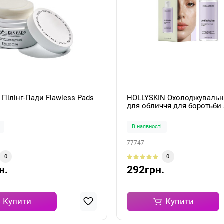
Instytutum Пілінг-Пади Flawless Pads
HOLLYSKIN Охолоджувальн
для обличчя для боротьби 
набряками Artichoke. Skin R
Toner 150мл
В наявності
77747
0
0
н.
292грн.
Купити
Купити