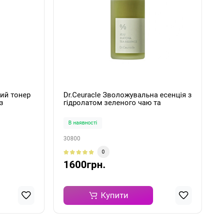
ий тонер
Dr.Ceuracle Зволожувальна есенція з
з
гідролатом зеленого чаю та
erfecting
екстрактом матча Jeju Matcha Tea
Essence 150мл
В наявності
30800
0
1600грн.
Купити