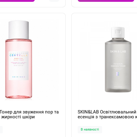
Тонер для звуження пор та
SKIN&LAB Освітлювальний 
 жирності шкіри
есенція з транексамовою
r Centella Poremizing Clear
та ніацинамідом TX Niacin
мл
Essence Toner 200мл
В наявності