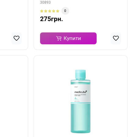
30893
0
275грн.
Купити