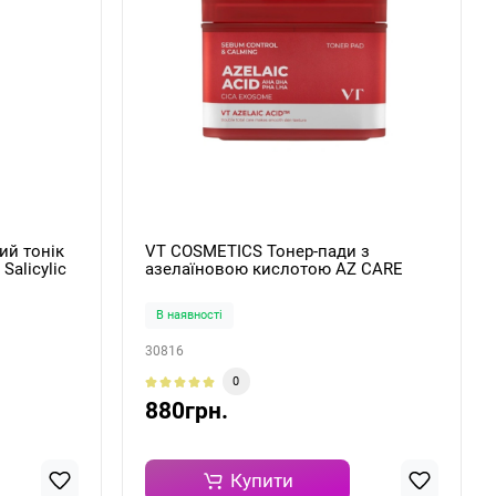
ий тонік
VT COSMETICS Тонер-пади з
Salicylic
азелаїновою кислотою AZ CARE
TONER PAD 60 шт
В наявності
30816
0
880грн.
Купити