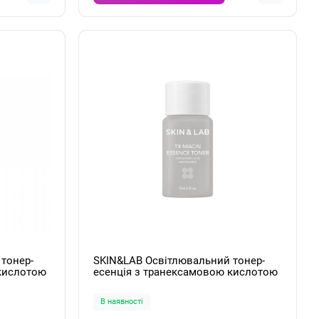
тонер-
SKIN&LAB Освітлювальний тонер-
 кислотою
есенція з транексамовою кислотою
amide
та ніацинамідом TX Niacinamide
Essence Toner 15мл
В наявності