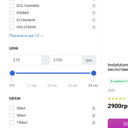
DCL Cosmetic
1
DEMAX
1
Dr.Ceuracle
1
HOLLYSKIN
1
Показати ще 12
ЦІНА
-
грн.
Instytutu
кислотами
Next-Gen 
В наявності
275
1,1 тис.
2,0 тис.
2,9 тис.
3,8 тис.
3201
ОБ'ЄМ
2900гр
30мл
2
50мл
2
150мл
2