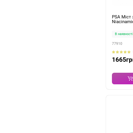
PSA Міст 
Niacinami
ml
В наявності
77910
1665гр