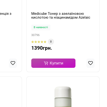
нція з
Medicube Тонер з азелаїновою
k
кислотою та ніацинамідом Azelaic
Acid Niacinamide Clear Toner 250мл
В наявності
30796
0
1390грн.
Купити