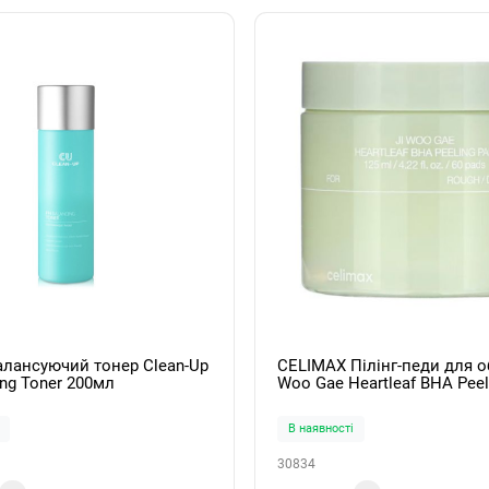
алансуючий тонер Clean-Up
CELIMAX Пілінг-педи для о
ing Toner 200мл
Woo Gae Heartleaf BHA Peel
125мл/60 шт
В наявності
30834