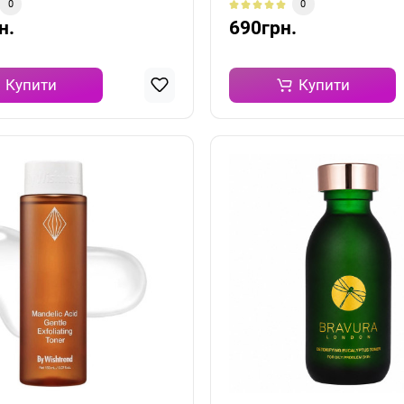
0
0
н.
690грн.
Купити
Купити