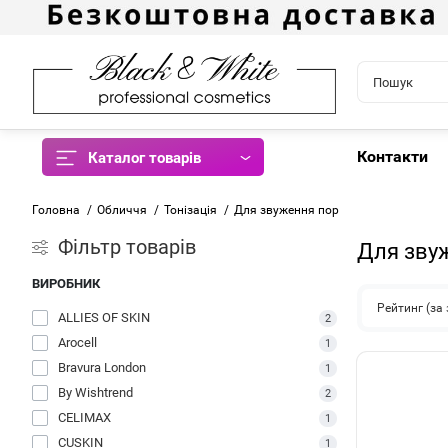
Контакти
Каталог товарів
Головна
Обличчя
Тонізація
Для звуження пор
Фiльтр товарів
Для зву
ВИРОБНИК
Рейтинг (з
ALLIES OF SKIN
2
Arocell
1
Bravura London
1
By Wishtrend
2
CELIMAX
1
CUSKIN
1