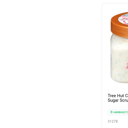
Tree Hut С
Sugar Scr
В наявності
31278