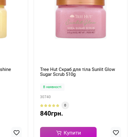
nshine
Tree Hut Скраб для тіла Sunlit Glow
Sugar Scrub 510g
В наявності
30740
0
840грн.
Купити