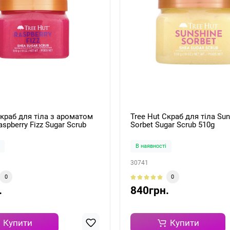
Скраб для тіла з ароматом
Tree Hut Скраб для тіла Su
spberry Fizz Sugar Scrub
Sorbet Sugar Scrub 510g
В наявності
30741
0
0
.
840грн.
Купити
Купити