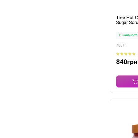
Tree Hut 
Sugar Scr
В наявності
78011
840грн