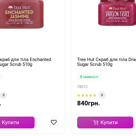
Скраб для тіла Enchanted
Tree Hut Скраб для тіла Dra
ugar Scrub 510g
Sugar Scrub 510g
В наявності
78012
0
0
.
840грн.
Купити
Купити