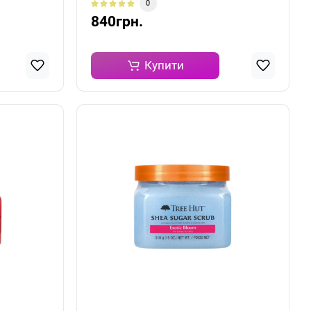
0
840грн.
Купити