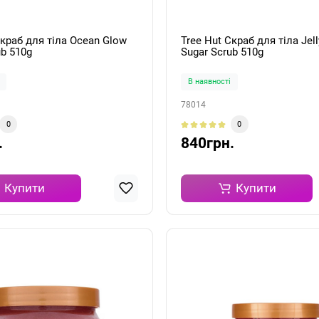
Скраб для тіла Ocean Glow
Tree Hut Скраб для тіла Jell
ub 510g
Sugar Scrub 510g
В наявності
78014
0
0
.
840грн.
Купити
Купити