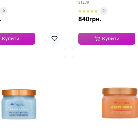
31279
0
0
.
840грн.
Купити
Купити