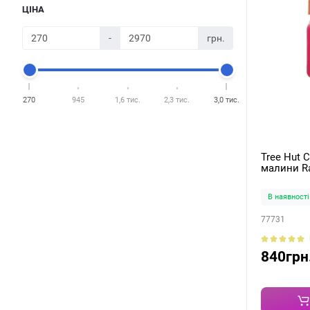
ЦІНА
-
грн.
270
945
1,6 тис.
2,3 тис.
3,0 тис.
Tree Hut 
малини Ra
510g
В наявності
77731
840грн