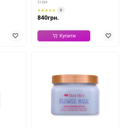
31289
0
840грн.
Купити