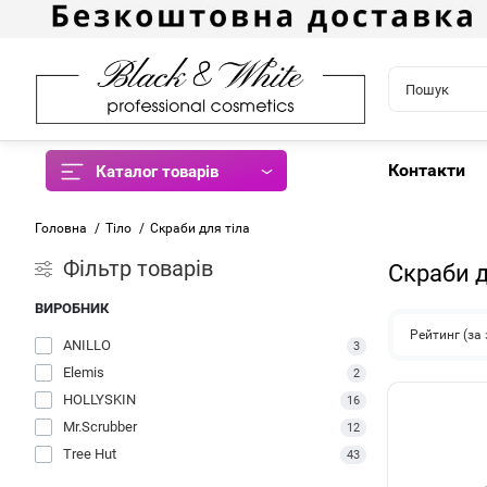
Контакти
Каталог товарів
Головна
Тіло
Скраби для тіла
Фiльтр товарів
Скраби д
ВИРОБНИК
Рейтинг (з
ANILLO
3
Elemis
2
HOLLYSKIN
16
Mr.Scrubber
12
Tree Hut
43