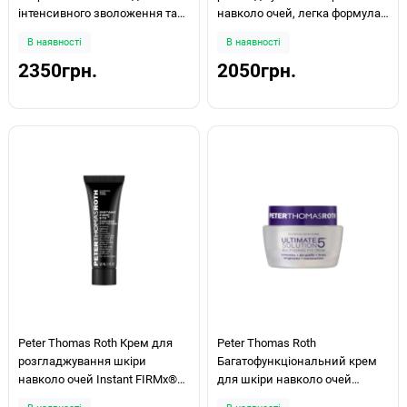
інтенсивного зволоження та
навколо очей, легка формула
боротьби зі зморшками
Instant FIRMx Eye Temporary Eye
В наявності
В наявності
Peptide Skinjection™ Fill + Fix
Tightener Easy Wear Formula
2350грн.
2050грн.
Under-Eye Cream 15мл
20мл
Peter Thomas Roth Крем для
Peter Thomas Roth
розгладжування шкіри
Багатофункціональний крем
навколо очей Instant FIRMx®
для шкіри навколо очей
Eye Temporary Eye Tightener
Ultimate Solution 5™ Multitasking