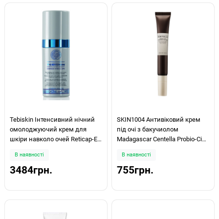
Tebiskin Інтенсивний нічний
SKIN1004 Антивіковий крем
омолоджуючий крем для
під очі з бакучиолом
шкіри навколо очей Reticap-EL
Madagascar Centella Probio-Cica
Night 15мл
Bakuchiol Eye Cream 20ml
В наявності
В наявності
3484грн.
755грн.