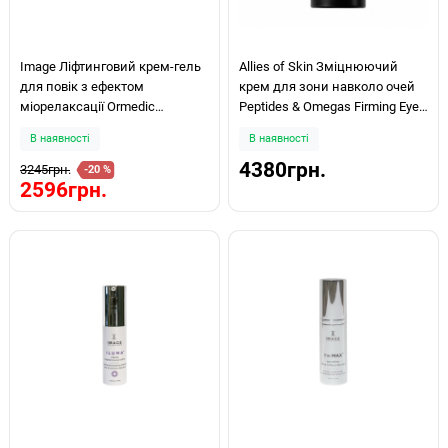
Image Ліфтинговий крем-гель
Allies of Skin Зміцнюючий
для повік з ефектом
крем для зони навколо очей
міорелаксації Ormedic
Peptides & Omegas Firming Eye
Balancing Eye Lift Gel 15мл
Cream 15мл
В наявності
В наявності
4380грн.
3245грн.
-20 %
2596грн.