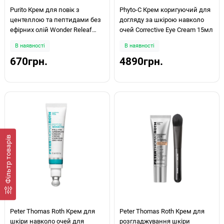
Purito Крем для повік з
Phyto-C Крем коригуючий для
центеллою та пептидами без
догляду за шкірою навколо
ефірних олій Wonder Releaf
очей Corrective Eye Cream 15мл
Centella Eye Cream Unscented
В наявності
В наявності
30 ml
670грн.
4890грн.
Фiльтр товарів
Peter Thomas Roth Крем для
Peter Thomas Roth Крем для
шкіри навколо очей для
розгладжування шкіри