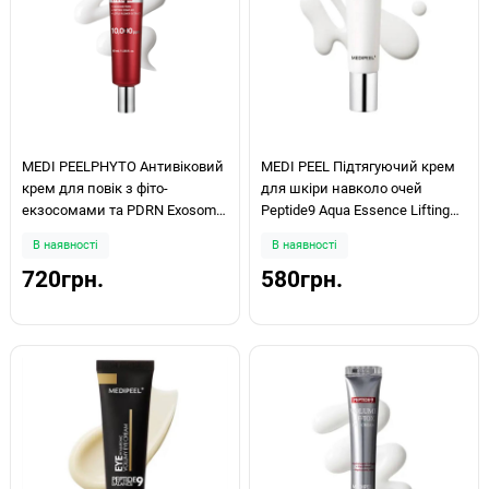
MEDI PEELPHYTO Антивіковий
MEDI PEEL Підтягуючий крем
крем для повік з фіто-
для шкіри навколо очей
екзосомами та PDRN Exosome
Peptide9 Aqua Essence Lifting
PDRN Lifting Shot Eye Cream
Eye Cream 40мл
В наявності
В наявності
40ml
720грн.
580грн.