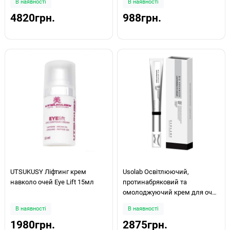
В наявності
В наявності
4820грн.
988грн.
UTSUKUSY Ліфтинг крем
Usolab Освітлюючий,
навколо очей Eye Lift 15мл
протинабряковий та
омолоджуючий крем для очей
Bio Advanced Lightening Eye
В наявності
В наявності
Cream 25мл
1980грн.
2875грн.