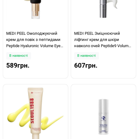
MEDI PEEL Омолоджуючий
MEDI PEEL Зміцнюючий
крем для повік з пептидами
ліфтинг крем для шкіри
Peptide Hyaluronic Volume Eye
навколо очей Peptide9 Volume
Cream 40мл
Lif-Tox Eye Cream 20мл
В наявності
В наявності
589грн.
607грн.