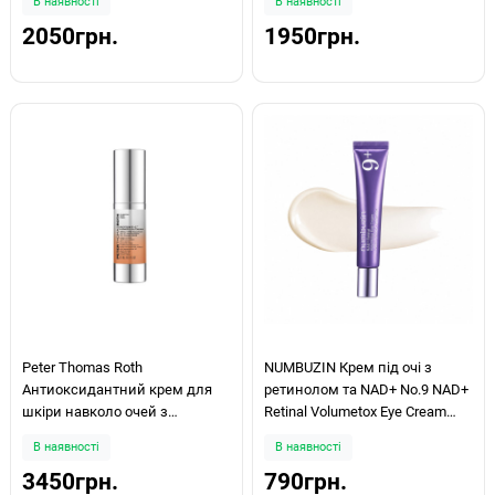
В наявності
В наявності
30мл
Eye Cream 15мл
2050грн.
1950грн.
Peter Thomas Roth
NUMBUZIN Крем під очі з
Антиоксидантний крем для
ретинолом та NAD+ No.9 NAD+
шкіри навколо очей з
Retinal Volumetox Eye Cream
вітаміном С Potent C™ Power
20мл
В наявності
В наявності
Eye Cream 15мл
3450грн.
790грн.