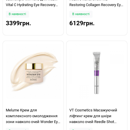
Vital C Hydrating Eye Recovery
Restoring Collagen Recovery Eye
Gel 15мл
Gel 15мл
В наявності
В наявності
3399грн.
6129грн.
Melume Крем для
VT Cosmetics Масажуючий
комплексного омолодження
ліфтинг крем для шкіри
зони навколо очей Wonder Eye
навколо очей Reedle Shot
Cream 25мл
Lifting Eye Cream 15мл