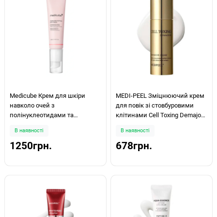
Medicube Крем для шкіри
MEDI-PEEL Зміцнюючий крем
навколо очей з
для повік зі стовбуровими
полінуклеотидами та
клітинами Cell Toxing Demajour
пептидами PDRN Pink Peptide
Repair Eye Cream А 30мл
В наявності
В наявності
Eye Cream 30мл
1250грн.
678грн.