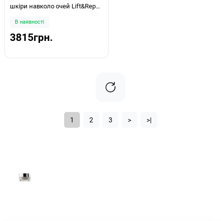
шкіри навколо очей Lift&Repair
Eye Contour Smoothing Care 15
В наявності
мл
3815грн.
1
2
3
>
>|