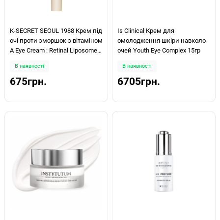
K-SECRET SEOUL 1988 Крем під
Is Clinical Крем для
очі проти зморшок з вітаміном
омолодження шкіри навколо
А Eye Cream : Retinal Liposome
очей Youth Eye Complex 15гр
4% +Fermented Bean 30мл
В наявності
В наявності
675грн.
6705грн.