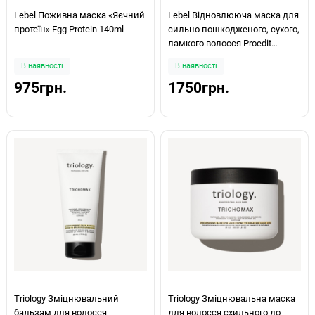
Lebel Поживна маска «Яєчний
Lebel Відновлююча маска для
протеїн» Egg Protein 140ml
сильно пошкодженого, сухого,
ламкого волосся Proedit
Bounce Fit + Treatment 250ml
В наявності
В наявності
975грн.
1750грн.
Triology Зміцнювальний
Triology Зміцнювальна маска
бальзам для волосся
для волосся схильного до