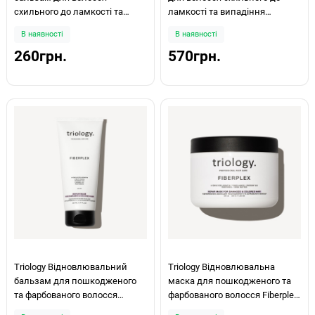
схильного до ламкості та
ламкості та випадіння
випадіння Trichomax 200мл
Trichomax 330г
В наявності
В наявності
260грн.
570грн.
Triology Відновлювальний
Triology Відновлювальна
бальзам для пошкодженого
маска для пошкодженого та
та фарбованого волосся
фарбованого волосся Fiberplex
Fiberplex 200мл
330г