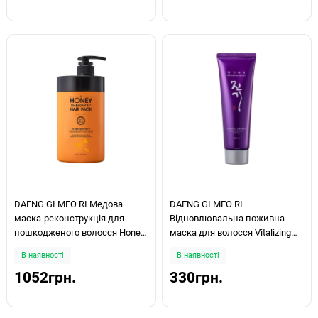
DAENG GI MEO RI Медова
DAENG GI MEO RI
маска-реконструкція для
Відновлювальна поживна
пошкодженого волосся Honey
маска для волосся Vitalizing
Therapy Plus Hair Pack 1000 ml
Nutrition Hair Pack 120мл
В наявності
В наявності
1052грн.
330грн.