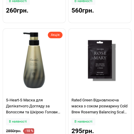
В наявності
В наявності
260грн.
560грн.
Акція
S-Heart-S Маска для
Rated Green Відновлююча
Делікатного Догляду за
маска з соком розмарину Cold
Волоссям та Шкірою Голови
Brew Rosemary Balancing Scalp
SASSO Pro Care Treatment
Pack 50мл
В наявності
В наявності
400ml
295грн.
2850грн.
-10 %