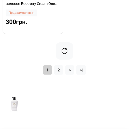
волосся Recovery Cream One
Minute Repair 80ml
Предзамовлення
300грн.
1
2
>
>|