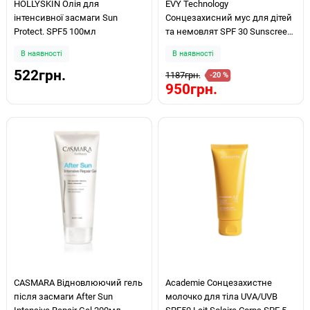
HOLLYSKIN Олія для
EVY Technology
інтенсивної засмаги Sun
Сонцезахисний мус для дітей
Protect. SPF5 100мл
та немовлят SPF 30 Sunscreen
Mousse Kids 150 мл
В наявності
В наявності
522грн.
1187грн.
-20 %
950грн.
CASMARA Відновлюючий гель
Academie Сонцезахистне
після засмаги After Sun
молочко для тіла UVA/UVB