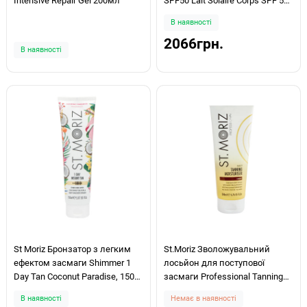
Intensive Repair Gel 200мл
SPF50 Lait Solaire Corps SPF 50+
100ml
В наявності
2066грн.
В наявності
St Moriz Бронзатор з легким
St.Moriz Зволожувальний
ефектом засмаги Shimmer 1
лосьйон для поступової
Day Tan Coconut Paradise, 150
засмаги Professional Tanning
мл
Moisturiser 200мл
В наявності
Немає в наявності