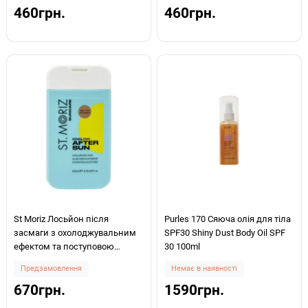
460грн.
460грн.
St Moriz Лосьйон після
Purles 170 Сяюча олія для тіла
засмаги з охолоджувальним
SPF30 Shiny Dust Body Oil SPF
ефектом та поступовою
30 100ml
автозасмагою Suncare Cooling
Предзамовлення
Немає в наявності
Aftersun Self Tan Extender 200ml
670грн.
1590грн.