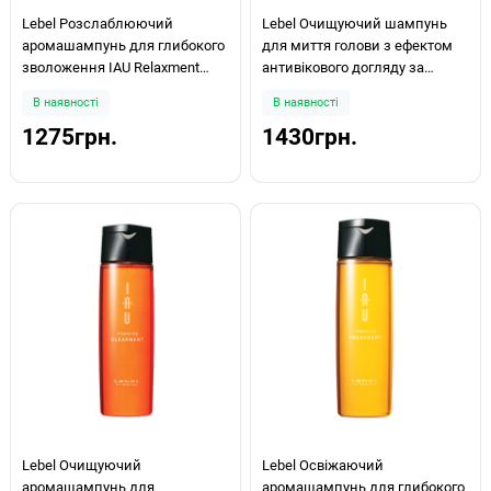
Lebel Розслаблюючий
Lebel Очищуючий шампунь
аромашампунь для глибокого
для миття голови з ефектом
зволоження IAU Relaxment
антивікового догляду за
200ml
шкірою голови і ефектом
В наявності
В наявності
морозної свіжості IAU Lycomint
1275грн.
1430грн.
Cleansing ICY 200ml
Lebel Очищуючий
Lebel Освіжаючий
аромашампунь для
аромашампунь для глибокого