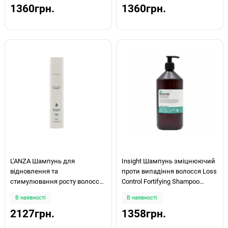
1360грн.
1360грн.
LʼANZA Шампунь для
Insight Шампунь зміцнюючий
відновлення та
проти випадіння волосся Loss
стимулювання росту волосся
Control Fortifying Shampoo
Healing Nourish StimuLʼAting
900мл
В наявності
В наявності
Shampoo 300 мл
2127грн.
1358грн.