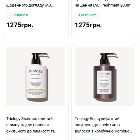
щоденного догляду IAU
чищення IAU Freshment 200ml
Clearment 200ml
В наявності
В наявності
1275грн.
1275грн.
Triology Зміцнювальний
Triology Безсульфатний
шампунь для волосся
шампунь для всіх типів
схильного до ламкості та
волосся з комбучею Kombucha
випадіння Trichomax 500мл
500мл