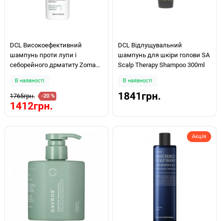
DCL Високоефективний
DCL Відлущувальний
шампунь проти лупи і
шампунь для шкіри голови SA
себорейного дрматиту Zoma
Scalp Therapy Shampoo 300ml
Shampoo 236мл
В наявності
В наявності
1841грн.
1765грн.
-20 %
1412грн.
Акція