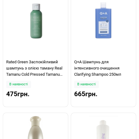
Rated Green Заспокійливий
Q+A Шампунь для
шампунь з олією таману Real
інтенсивного очищення
Tamanu Cold Pressed Tamanu
Clarifying Shampoo 250мл
Oil Soothing Scalp Shampoo 100
В наявності
В наявності
мл
475грн.
665грн.