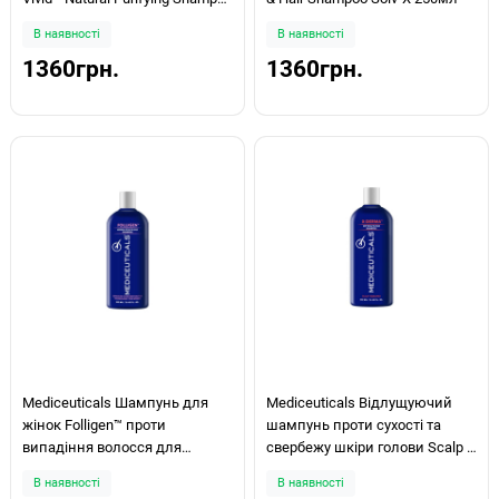
250мл
В наявності
В наявності
1360грн.
1360грн.
Mediceuticals Шампунь для
Mediceuticals Відлущуючий
жінок Folligen™ проти
шампунь проти сухості та
випадіння волосся для
свербежу шкіри голови Scalp &
нормального волосся/шкіри
Hair X-Derma 250мл
В наявності
В наявності
голови 250мл