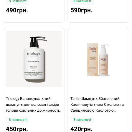
В наявності
В наявності
490грн.
590грн.
Triology Балансувальний
Tarlic Шампунь Збагачений
шампунь для волосся і шкіри
Кам'яновугільною Смолою та
голови схильних до жирності
Саліциловою Кислотою
Sebobalance 500мл
Enriched With Coaltar & Salicylic
В наявності
В наявності
Acid 100ml
450грн.
420грн.