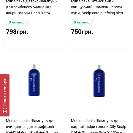
Milk Shake Детокс-шампунь
Milk Shake Інтенсивний
для глибокого очищення
очищуючий шампунь проти
шкіри голови Deep Detox
лупи, Scalp care purifying blend
Shampoo300мл
shampoo 300мл
В наявності
В наявності
798грн.
750грн.
Фiльтр товарів
Mediceuticals Шампунь для
Mediceuticals Шампунь для
очищення і детоксифікації
жирної шкіри голови Oily Scalp
Vivid™ Natural Purifying Shampoo
& Hair Shampoo Solv-X 250мл