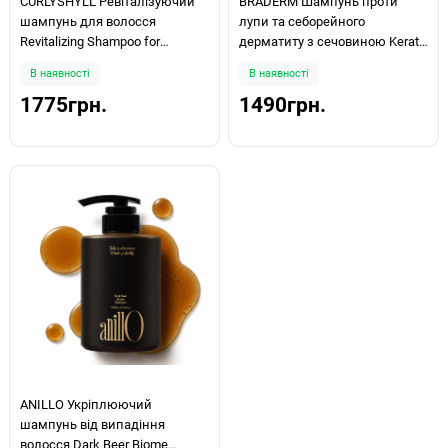
CURLYSHYLL Ревіталізуючий
BRADERM Шампунь проти
шампунь для волосся
лупи та себорейного
Revitalizing Shampoo for
дерматиту з сечовиною Kerato
Scalp&Hair 500 мл
Psor Shampoo 150мл
В наявності
В наявності
1775грн.
1490грн.
ANILLO Укріплюючий
шампунь від випадіння
волосся Dark Beer Biome