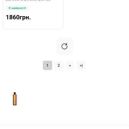
Shampoo 500мл
В наявності
1860грн.
1
2
>
>|