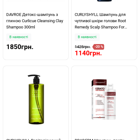
DAVROE Детокс-шампунь з
CURLYSHYLL Шампунь для
глиною Curlicue Cleansing Clay
чутливої шкіри голови Root
Shampoo 300ml
Remedy Scalp Shampoo For
Sensitive Scalp 360мл
В наявності
В наявності
1850грн.
1425грн.
-20 %
1140грн.