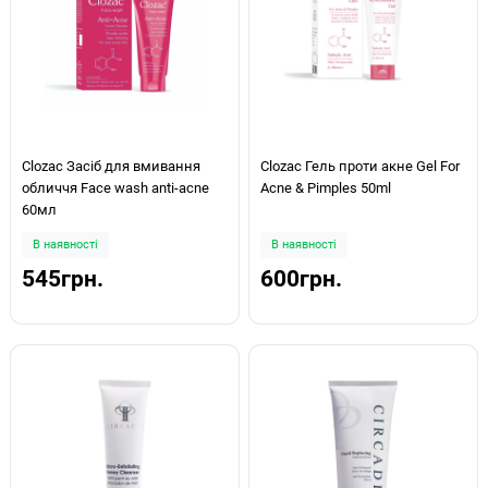
Clozac Засіб для вмивання
Clozac Гель проти акне Gel For
обличчя Face wash anti-acne
Acne & Pimples 50ml
60мл
В наявності
В наявності
545грн.
600грн.