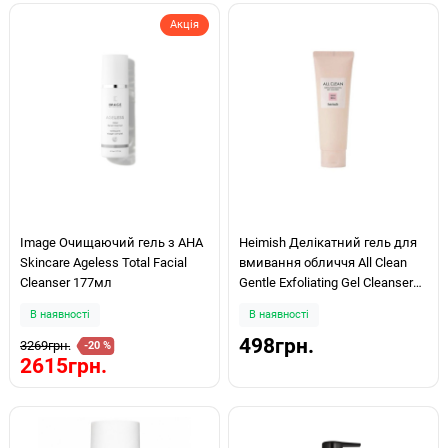
Акція
Image Очищаючий гель з АНА
Heimish Делікатний гель для
Skincare Ageless Total Facial
вмивання обличчя All Clean
Cleanser 177мл
Gentle Exfoliating Gel Cleanser
130ml
В наявності
В наявності
498грн.
3269грн.
-20 %
2615грн.