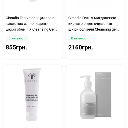
Circadia Гель з саліциловою
Circadia Гель з мигдалевою
кислотою для очищення
кислотою для очищення
шкіри обличчя Cleansing Gel
шкіри обличчя Cleansing gel
with Salicylic Acid 60мл
with Mandelic Acid 200ml
В наявності
В наявності
855грн.
2160грн.