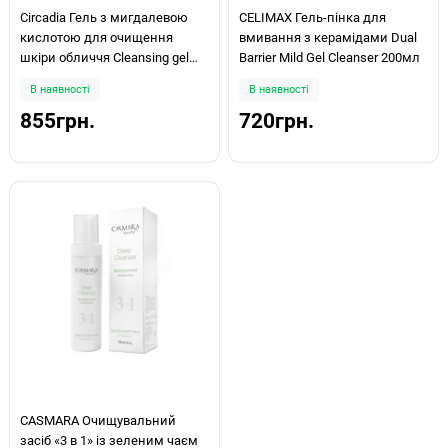
Circadia Гель з мигдалевою
CELIMAX Гель-пінка для
кислотою для очищення
вмивання з керамідами Dual
шкіри обличчя Cleansing gel
Barrier Mild Gel Cleanser 200мл
with Mandelic Acid 60 ml
В наявності
В наявності
855грн.
720грн.
CASMARA Очищувальний
засіб «3 в 1» із зеленим чаєм