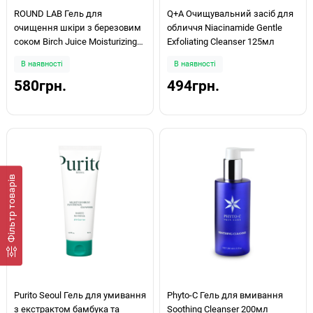
ROUND LAB Гель для
Q+A Очищувальний засіб для
очищення шкіри з березовим
обличчя Niacinamide Gentle
соком Birch Juice Moisturizing
Exfoliating Cleanser 125мл
Cleanser 150мл
В наявності
В наявності
580грн.
494грн.
Фiльтр товарів
Purito Seoul Гель для умивання
Phyto-C Гель для вмивання
з екстрактом бамбука та
Soothing Cleanser 200мл