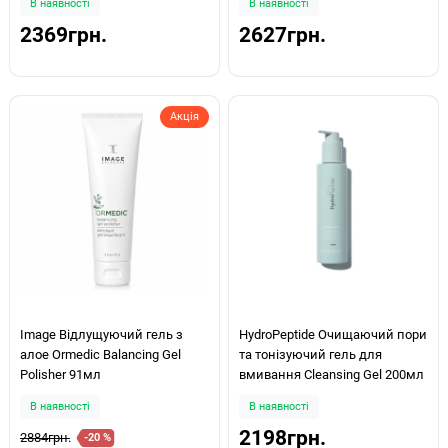
В наявності
В наявності
2369грн.
2627грн.
Акція
Image Відлущуючий гель з
HydroPeptide Очищаючий пори
алое Ormedic Balancing Gel
та тонізуючий гель для
Polisher 91мл
вмивання Cleansing Gel 200мл
В наявності
В наявності
2198грн.
2884грн.
-20 %