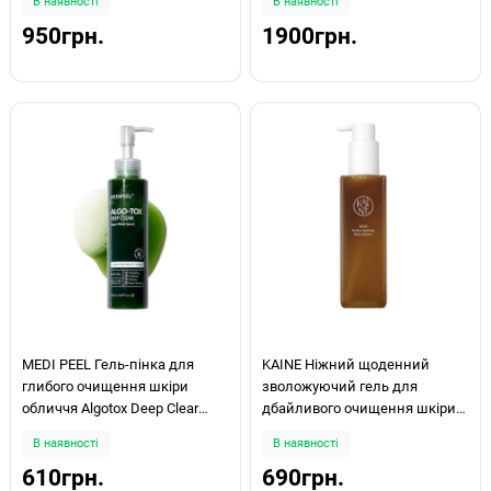
В наявності
В наявності
950грн.
1900грн.
MEDI PEEL Гель-пінка для
KAINE Ніжний щоденний
глибого очищення шкіри
зволожуючий гель для
обличчя Algotox Deep Clear
дбайливого очищення шкіри
150мл
на основі камбучі Kombu
В наявності
В наявності
Hydrating Daily Cleanser 155г
610грн.
690грн.