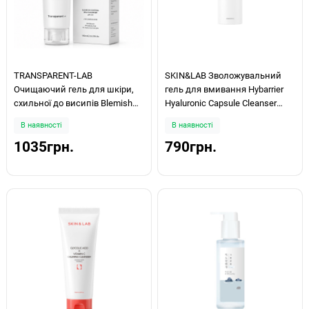
TRANSPARENT-LAB
SKIN&LAB Зволожувальний
Очищаючий гель для шкіри,
гель для вмивання Hybarrier
схильної до висипів Blemish
Hyaluronic Capsule Cleanser
Control BHA Cleanser 150 мл
200ml
В наявності
В наявності
1035грн.
790грн.