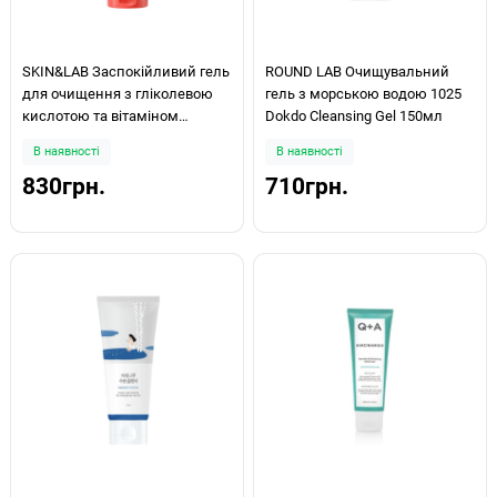
SKIN&LAB Заспокійливий гель
ROUND LAB Очищувальний
для очищення з гліколевою
гель з морською водою 1025
кислотою та вітаміном
Dokdo Cleansing Gel 150мл
CGlycolic Acid × Vitamin C
В наявності
В наявності
Calming Cleanser 150мл
830грн.
710грн.