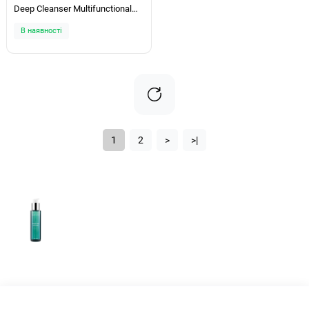
Deep Cleanser Multifunctional
3in1 150мл
В наявності
1
2
>
>|