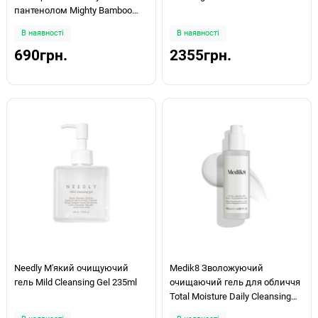
пантенолом Mighty Bamboo
Panthenol Cleanser 150 ml
В наявності
В наявності
690грн.
2355грн.
Needly М'який очищуючий
Medik8 Зволожуючий
гель Mild Cleansing Gel 235ml
очищаючий гель для обличчя
Total Moisture Daily Cleansing
Gel 145мл