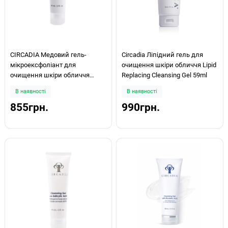
CIRCADIA Медовий гель-
Circadia Ліпідний гель для
мікроексфоліант для
очищення шкіри обличчя Lipid
очищення шкіри обличчя
Replacing Cleansing Gel 59ml
Micro-Exfoliating Honey Cleanser
В наявності
В наявності
60 мл
855грн.
990грн.