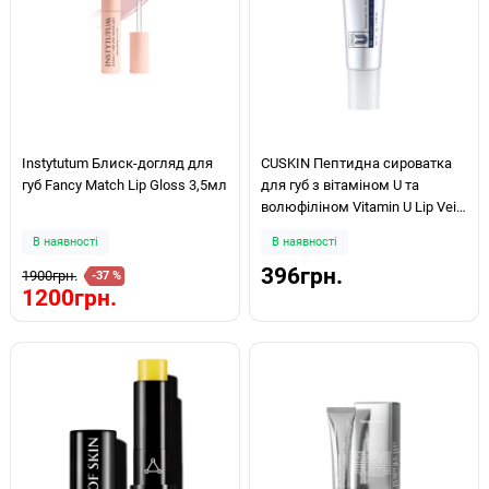
Instytutum Блиск-догляд для
CUSKIN Пептидна сироватка
губ Fancy Match Lip Gloss 3,5мл
для губ з вітаміном U та
волюфіліном Vitamin U Lip Veil
Serum 10г
В наявності
В наявності
396грн.
1900грн.
-37 %
1200грн.