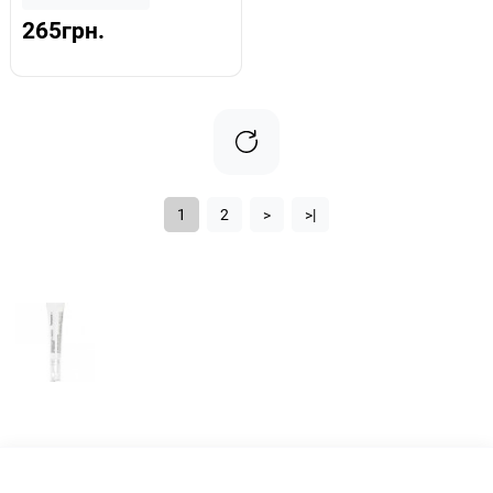
265грн.
1
2
>
>|