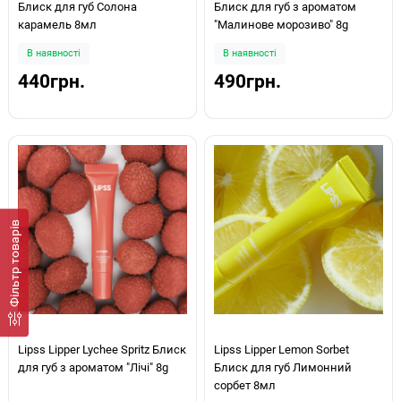
Блиск для губ Солона
Блиск для губ з ароматом
карамель 8мл
"Малинове морозиво" 8g
В наявності
В наявності
440грн.
490грн.
Фiльтр товарів
Lipss Lipper Lychee Spritz Блиск
Lipss Lipper Lemon Sorbet
для губ з ароматом "Лічі" 8g
Блиск для губ Лимонний
сорбет 8мл