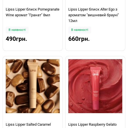
Lipss Lipper блиск Pomegranate
Lipss Lipper блиск Alter Ego з
Wine аромат "Гранат" 8мл
ароматом "вишневий брауні"
12мл
В наявності
В наявності
490грн.
660грн.
Lipss Lipper Salted Caramel
Lipss Lipper Raspberry Gelato