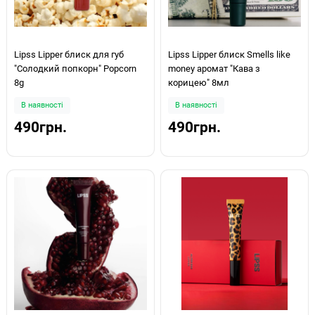
Lipss Lipper блиск для губ
Lipss Lipper блиск Smells like
"Солодкий попкорн" Popcorn
money аромат "Кава з
8g
корицею" 8мл
В наявності
В наявності
490грн.
490грн.