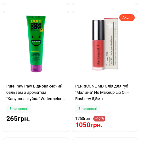
Акція
Pure Paw Paw Відновлюючий
PERRICONE MD Олія для губ
бальзам з ароматом
"Малина" No Makeup Lip Oil -
"Кавунова жуйка" Watermelon
Rasberry 5,5мл
25g
В наявності
В наявності
265грн.
1750грн.
-40 %
1050грн.