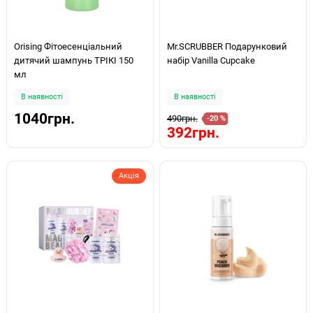
Orising Фітоесенціальний
Mr.SCRUBBER Подарунковий
дитячий шампунь ТРІКІ 150
набір Vanilla Cupcake
мл
В наявності
В наявності
1040грн.
490грн.
-20 %
392грн.
Акція