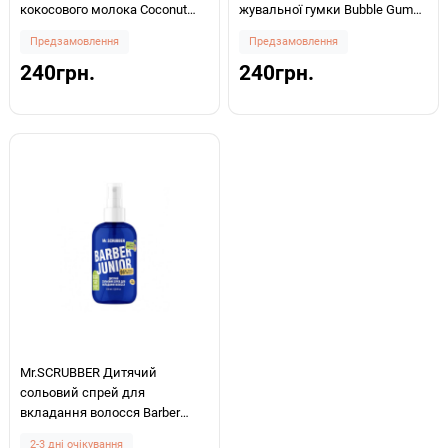
кокосового молока Coconut
жувальної гумки Bubble Gum
Milk 150мл
150мл
Предзамовлення
Предзамовлення
240грн.
240грн.
Mr.SCRUBBER Дитячий
сольовий спрей для
вкладання волосся Barber
Junior 100мл
2-3 дні очікування