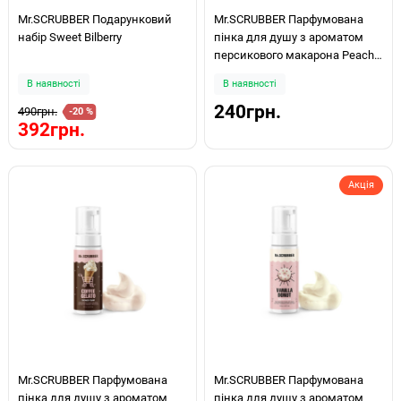
Mr.SCRUBBER Подарунковий
Mr.SCRUBBER Парфумована
набір Sweet Bilberry
пінка для душу з ароматом
персикового макарона Peach
Macaron 150мл
В наявності
В наявності
240грн.
490грн.
-20 %
392грн.
Акція
Mr.SCRUBBER Парфумована
Mr.SCRUBBER Парфумована
пінка для душу з ароматом
пінка для душу з ароматом