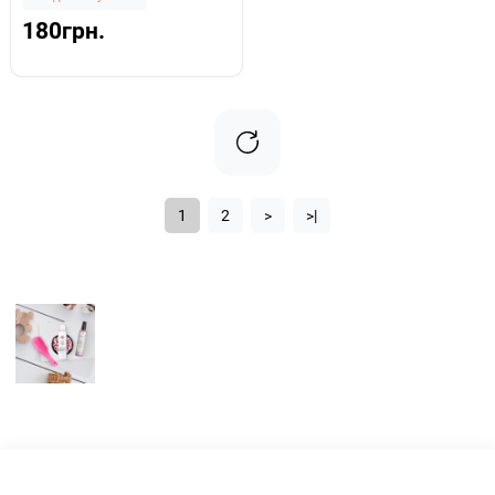
180грн.
1
2
>
>|