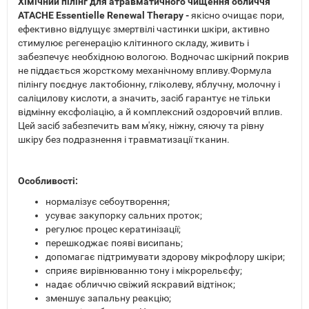
Хімічний пілінг для атравматичного чищення обличчя
ATACHE Essentielle Renewal Therapy -
якісно очищає пори,
ефективно відлущує змертвілі частинки шкіри, активно
стимулює регенерацію клітинного складу, живить і
забезпечує необхідною вологою. Водночас шкірний покрив
не піддається жорсткому механічному впливу.Формула
пілінгу поєднує лактобіонну, гліколеву, яблучну, молочну і
саліцилову кислоти, а значить, засіб гарантує не тільки
відмінну ексфоліацію, а й комплексний оздоровчий вплив.
Цей засіб забезпечить вам м'яку, ніжну, сяючу та рівну
шкіру без подразнення і травматизації тканин.
Особливості:
нормалізує себоутворення;
усуває закупорку сальних проток;
регулює процес кератинізації;
перешкоджає появі висипань;
допомагає підтримувати здорову мікрофлору шкіри;
сприяє вирівнюванню тону і мікрорельєфу;
надає обличчю свіжий яскравий відтінок;
зменшує запальну реакцію;