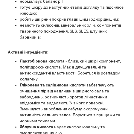
нормалізує баланс рН;
готує шкіру до наступних етапів догляду та підсилює
їхню дію;
робить шкірний покрив гладкішим і одноріднішим;
не містить силіконів, мінеральних олій, компонентів
тваринного походження, SLS, SLES, штучних
барвників;
Активні інгредієнти:
Лактобіонова кислота -
близький шкірі компонент,
полігідроксикислота. Має відлущувальні та
антиоксидантні властивості. Бореться із розпадом
колагену.
Гліколева та саліцилова кислоти
забезпечують
очищення пір від надлишків шкірного сала та
забруднень, розчиняють ороговілі частинки
епідермісу та видаляють їх з його поверхні.
Зменшують вироблення себуму, скорочуючи
активність сальних залоз. Борються з прищами та
чорними точками.
Яблучна кислота
надає ексфоліювальну та
омолоджувальну дію.