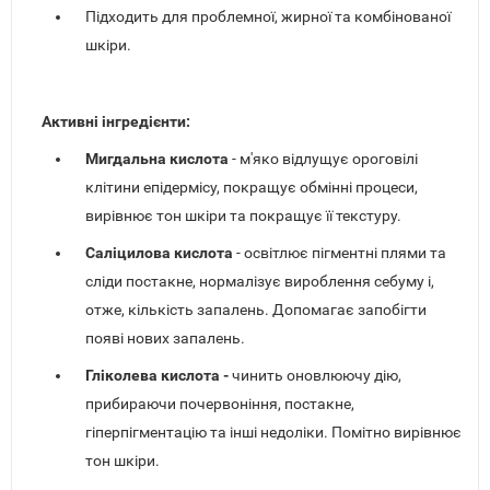
Підходить для проблемної, жирної та комбінованої
шкіри.
Активні інгредієнти:
Мигдальна кислота
- м'яко відлущує ороговілі
клітини епідермісу, покращує обмінні процеси,
вирівнює тон шкіри та покращує її текстуру.
Саліцилова кислота
- освітлює пігментні плями та
сліди постакне, нормалізує вироблення себуму і,
отже, кількість запалень. Допомагає запобігти
появі нових запалень.
Гліколева кислота -
чинить оновлюючу дію,
прибираючи почервоніння, постакне,
гіперпігментацію та інші недоліки. Помітно вирівнює
тон шкіри.