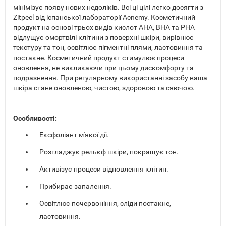
мінімізує появу нових недоліків. Всі ці цілі легко досягти з
Zitpeel від іспанської лабораторії Acnemy. Косметичний
продукт на основі трьох видів кислот AHA, BHA та PHA
відлущує омортвілі клітини з поверхні шкіри, вирівнює
текстуру та тон, освітлює пігментні плями, ластовиння та
постакне. Косметичний продукт стимулює процеси
оновлення, не викликаючи при цьому дискомфорту та
подразнення. При регулярному використанні засобу ваша
шкіра стане оновленою, чистою, здоровою та сяючою.
Особливості:
Ексфоліант м'якої дії.
Розгладжує рельєф шкіри, покращує тон.
Активізує процеси відновлення клітин.
Прибирає запалення.
Освітлює почервоніння, сліди постакне,
ластовиння.