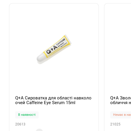
Q+A Сироватка для області навколо
Q+A Звол
очей Caffeine Eye Serum 15ml
обличчя н
Ginger Roo
В наявності
Немає в на
20613
21025