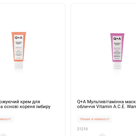
ожуючий крем для
Q+A Мультивітамінна маск
а основі кореня імбиру
обличчя Vitamin A.C.E. War
t Daily Moisturiser 75ml
Mask 75ml
явності
Немає в наявності
21210