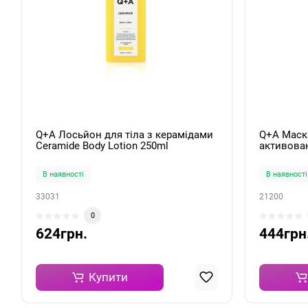
Q+A Лосьйон для тіла з керамідами
Q+A Маска
Ceramide Body Lotion 250ml
активован
Charcoal 
В наявності
В наявності
33031
21200
0
624грн.
444грн
Купити