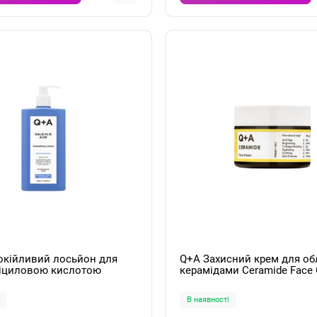
окійливий лосьйон для
Q+A Захисний крем для об
аліциловою кислотою
керамідами Ceramide Face
Acid Smoothing Lotion 250ml
В наявності