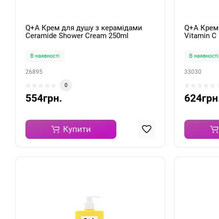
Q+A Крем для душу з керамідами
Q+A Крем 
Ceramide Shower Cream 250ml
Vitamin C
В наявності
В наявності
26895
33030
0
554грн.
624грн
Купити