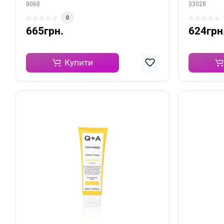
8068
33028
0
665грн.
624грн
Купити