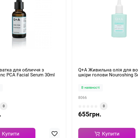
ватка для обличчя з
Q+A Живильна олія для во
nc PCA Facial Serum 30ml
шкіри голови Nouroshing S
Oil 50мл
В наявності
8066
0
0
.
655грн.
Купити
Купити