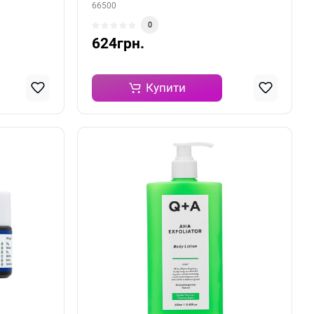
66500
0
624грн.
Купити