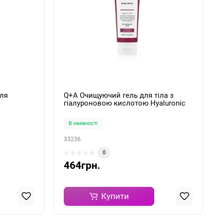
ля
Q+A Очищуючий гель для тіла з
гіалуроновою кислотою Hyaluronic
Acid Body Wash 250ml
В наявності
33236
0
464грн.
Купити