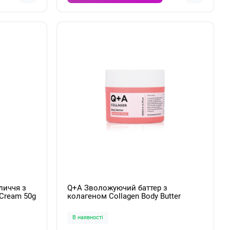
личчя з
Q+A Зволожуючий баттер з
 Cream 50g
колагеном Collagen Body Butter
200мл
В наявності