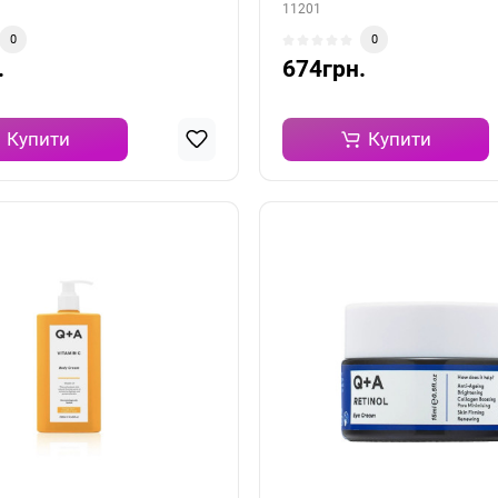
11201
0
0
.
674грн.
Купити
Купити