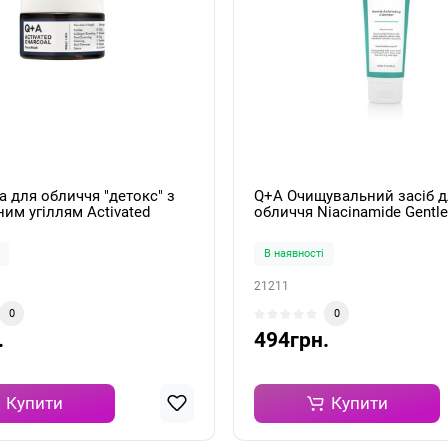
 для обличчя "детокс" з
Q+A Очищувальний засіб д
им угіллям Activated
обличчя Niacinamide Gentle
Face Mask 50g
Exfoliating Cleanser 125мл
В наявності
21211
0
0
.
494грн.
Купити
Купити