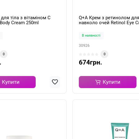
для тіла з вітаміном С
Q+A Крем з ретинолом для
 Body Cream 250ml
навколо очей Retinol Eye 
15мл
В наявності
30926
0
0
.
674грн.
Купити
Купити