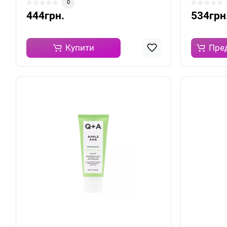
0
444грн.
534грн
Купити
Пре