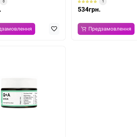
0
1
.
534грн.
дзамовлення
Предзамовлення