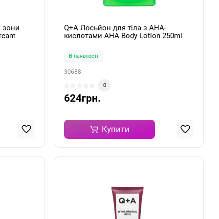
 зони
Q+A Лосьйон для тіла з AHA-
Cream
кислотами AHA Body Lotion 250ml
В наявності
30688
0
624грн.
Купити