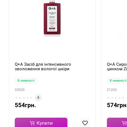
Q+A Засіб для інтенсивного
Q+A Сиро
зволоження вологої шкіри
цинком Zi
Hyaluronic Acid Post-Shower
Moisturiser 250ml
В наявності
В наявності
33029
21203
0
554грн.
574грн
Купити