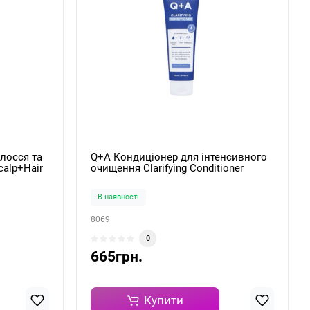
лосся та
Q+A Кондиціонер для інтенсивного
calp+Hair
очищення Clarifying Conditioner
250мл
В наявності
8069
0
665грн.
Купити