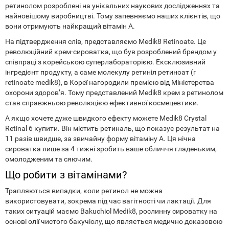
ретинолом розроблені на унікальних наукових дослідженнях та
найновішому виробництві. Тому запевняємо наших клієнтів, що
вони отримують найкращий вітамін А.
На підтвердження слів, представляємо Medik8 Retinoate. Це
революційний крем-сироватка, що був розроблений брендом у
співпраці з корейською суперлабораторією. Ексклюзивний
інгредієнт продукту, а саме молекулу ретиніл ретиноат (r
retinoate medik8), в Кореї нагородили премією від Міністерства
охорони здоров’я. Тому представлений Medik8 крем з ретинолом
став справжньою революцією ефективної космецевтики.
А якщо хочете дуже швидкого ефекту можете Medik8 Crystal
Retinal 6 купити. Він містить ретиналь, що показує результат на
11 разів швидше, за звичайну форму вітаміну А. Ця нічна
сироватка лише за 4 тижні зробить ваше обличчя гладеньким,
омолодженим та сяючим.
Що робити з вітамінами?
Трапляються випадки, коли ретинол не можна
використовувати, зокрема під час вагітності чи лактації. Для
таких ситуацій маємо Bakuchiol Medik8, рослинну сироватку на
основі олії чистого бакучіолу, що являється медично доказовою