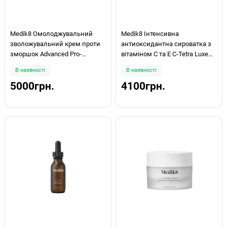
Medik8 Омолоджувальний
Medik8 Інтенсивна
зволожувальний крем проти
антиоксидантна сироватка з
зморшок Advanced Pro-
вітаміном С та Е C-Tetra Luxe
Collagen + Peptide Cream 50мл
30ml
В наявності
В наявності
5000грн.
4100грн.