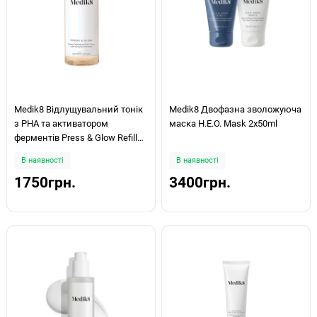
Medik8 Відлущувальний тонік
Medik8 Двофазна зволожуюча
з РНА та активатором
маска H.E.O. Mask 2х50ml
ферментів Press & Glow Refill
200ml
В наявності
В наявності
1750грн.
3400грн.