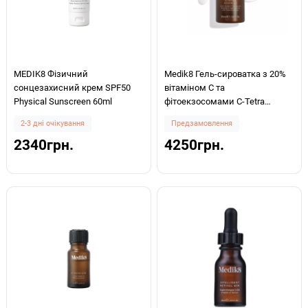
MEDIK8 Фізичний
Medik8 Гель-сироватка з 20%
сонцезахисний крем SPF50
вітаміном С та
Physical Sunscreen 60ml
фітоекзосомами C-Tetra
Advanced 30 ml
2-3 дні очікування
Предзамовлення
2340грн.
4250грн.