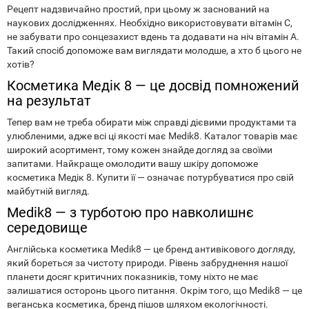
Рецепт надзвичайно простий, при цьому ж заснований на
наукових дослідженнях. Необхідно використовувати вітамін С,
не забувати про сонцезахист вдень та додавати на ніч вітамін А.
Такий спосіб допоможе вам виглядати молодше, а хто б цього не
хотів?
Косметика Медік 8 — це досвід помножений
на результат
Тепер вам не треба обирати між справді дієвими продуктами та
улюбленими, адже всі ці якості має Medik8. Каталог товарів має
широкий асортимент, тому кожен знайде догляд за своїми
запитами. Найкраще омолодити вашу шкіру допоможе
косметика Медік 8. Купити її — означає потурбуватися про свій
майбутній вигляд.
Medik8 — з турботою про навколишнє
середовище
Англійська косметика Medik8 — це бренд антивікового догляду,
який бореться за чистоту природи. Рівень забруднення нашої
планети досяг критичних показників, тому ніхто не має
залишатися осторонь цього питання. Окрім того, що Medik8 — це
веганська косметика, бренд пішов шляхом екологічності.