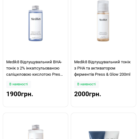
Medik8 Відлущувальний ВНА-
Medik8 Відлущувальний тонік
тонік з 2% інкапсульованою
з РНА та активатором
саліциловою кислотою Press
ферментів Press & Glow 200ml
& Clear Refill 150ml
В наявності
В наявності
1900грн.
2000грн.