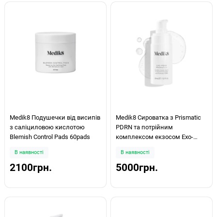
Medik8 Подушечки від висипів
Medik8 Сироватка з Prismatic
з саліциловою кислотою
PDRN та потрійним
Blemish Control Pads 60pads
комплексом екзосом Exo-
PDRN Prismatic+ 30мл
В наявності
В наявності
2100грн.
5000грн.