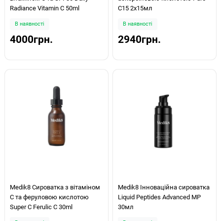
Radiance Vitamin C 50ml
C15 2х15мл
В наявності
В наявності
4000грн.
2940грн.
Medik8 Сироватка з вітаміном
Medik8 Інноваційна сироватка
С та феруловою кислотою
Liquid Peptides Advanced MP
Super C Ferulic С 30ml
30мл