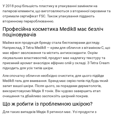
У 2018 році більшість пластику в упакуванні замінили на
паперові елементи, що виготовляються з вторинної сировини та
отримали сертифікат FSC. Також упакування піддають
вторинному перероблюванню.
Професійна косметика Medik8 має безліч
поціновувачів
Майже вся продукція бренду стала бестселерами догляду.
Наприклад, З Tetra Medik8 — крем для обличчя з вітаміном С, що
має ефект зволоження та містить антиоксиданти. Окрім
лікувальних властивостей, продукт має надлегку текстуру та
приємний аромат внаслідок ефірних олій у складі. З Tetra Cream
підходить для усіх типів шкіри.
Але спочатку обличчя необхідно очистити, для цього підійде
Medik8 гель для вмивання. Бренд має серію гелів під будь-який
запит вашої шкіри. Після цього, за порадами дерматологів,
використовуємо Медік 8 тонік. Він чудово завершить етап
очищення та дбайливо заспокоїть шкірний покрив.
Що ж робити із проблемною шкірою?
Для таких випадків Медік 8 ретинол має. Усі продукти з