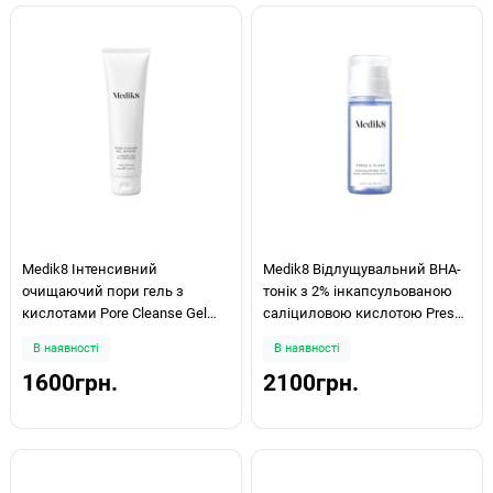
Medik8 Інтенсивний
Medik8 Відлущувальний ВНА-
очищаючий пори гель з
тонік з 2% інкапсульованою
кислотами Pore Cleanse Gel
саліциловою кислотою Press
Intense 150ml
& Clear 150ml
В наявності
В наявності
1600грн.
2100грн.