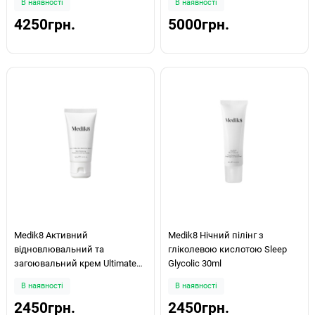
В наявності
В наявності
4250грн.
5000грн.
Medik8 Активний
Medik8 Нічний пілінг з
відновлювальний та
гліколевою кислотою Sleep
загоювальний крем Ultimate
Glycolic 30ml
Recovery 30ml
В наявності
В наявності
2450грн.
2450грн.