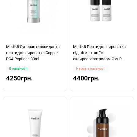
Medik8 Суперантиоксиданта
Medik8 Пептидна сироватка
пептидна сироватка Copper
від пігментації з
PCA Peptides 30ml
оксиресвератролом Oxy-R
Peptides 2x10ml
В наявності
Немає в наявності
4250грн.
4400грн.