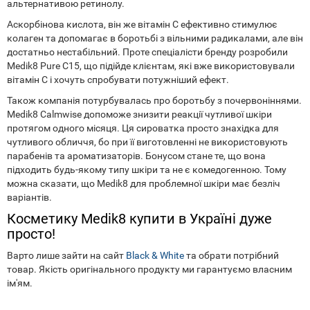
альтернативою ретинолу.
Аскорбінова кислота, він же вітамін С ефективно стимулює
колаген та допомагає в боротьбі з вільними радикалами, але він
достатньо нестабільний. Проте спеціалісти бренду розробили
Medik8 Pure C15, що підійде клієнтам, які вже використовували
вітамін С і хочуть спробувати потужніший ефект.
Також компанія потурбувалась про боротьбу з почервоніннями.
Medik8 Calmwise допоможе знизити реакції чутливої шкіри
протягом одного місяця. Ця сироватка просто знахідка для
чутливого обличчя, бо при її виготовленні не використовують
парабенів та ароматизаторів. Бонусом стане те, що вона
підходить будь-якому типу шкіри та не є комедогенною. Тому
можна сказати, що Medik8 для проблемної шкіри має безліч
варіантів.
Косметику Medik8 купити в Україні дуже
просто!
Варто лише зайти на сайт
Black & White
та обрати потрібний
товар. Якість оригінального продукту ми гарантуємо власним
ім'ям.