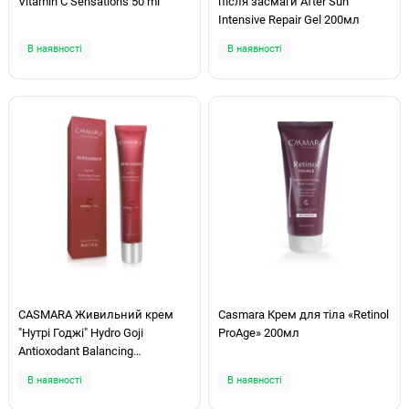
Vitamin C Sensations 50 ml
після засмаги After Sun
Intensive Repair Gel 200мл
В наявності
В наявності
CASMARA Живильний крем
Casmara Крем для тіла «Retinol
"Нутрі Годжі" Hydro Goji
ProAge» 200мл
Antioxodant Balancing
Nourishing Cream 50ml
В наявності
В наявності