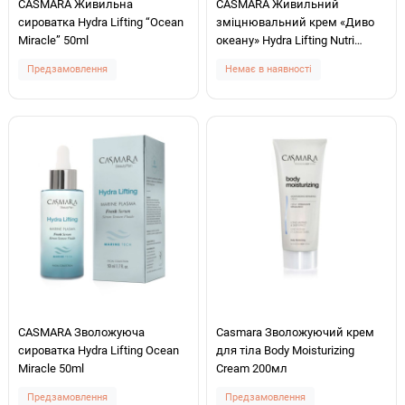
CASMARA Живильна
CASMARA Живильний
сироватка Hydra Lifting “Ocean
зміцнювальний крем «Диво
Miracle” 50ml
океану» Hydra Lifting Nutri
Firming Cream 50ml
Предзамовлення
Немає в наявності
CASMARA Зволожуюча
Casmara Зволожуючий крем
сироватка Hydra Lifting Ocean
для тіла Body Moisturizing
Miracle 50ml
Cream 200мл
Предзамовлення
Предзамовлення