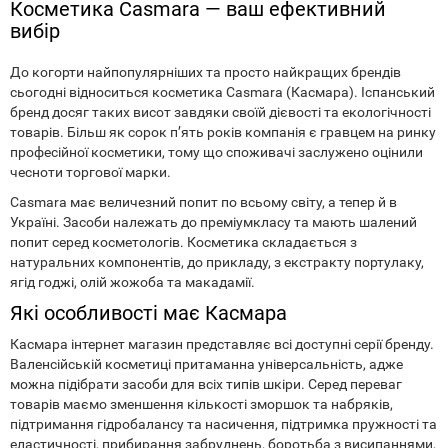
Косметика Casmara — ваш ефективний
вибір
До когорти найпопулярніших та просто найкращих брендів
сьогодні відноситься косметика Casmara (Касмара). Іспанський
бренд досяг таких висот завдяки своїй дієвості та екологічності
товарів. Більш як сорок п’ять років компанія є гравцем на ринку
професійної косметики, тому що споживачі заслужено оцінили
чесноти торгової марки.
Casmara має величезний попит по всьому світу, а тепер й в
Україні. Засоби належать до преміумкласу та мають шалений
попит серед косметологів. Косметика складається з
натуральних компонентів, до прикладу, з екстракту портулаку,
ягід годжі, олій жожоба та макадамії.
Які особливості має Касмара
Касмара інтернет магазин представляє всі доступні серії бренду.
Валенсійській косметиці притаманна універсальність, адже
можна підібрати засоби для всіх типів шкіри. Серед переваг
товарів маємо зменшення кількості зморшок та набряків,
підтримання гідробалансу та насичення, підтримка пружності та
еластичності, прибирання забруднень, боротьба з висипаннями,