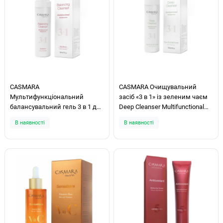
CASMARA
CASMARA Очищувальний
Мультифункціональний
засіб «3 в 1» із зеленим чаєм
балансувальний гель 3 в 1 для
Deep Cleanser Multifunctional
очищення шкіри Balancing
3in1 150мл
В наявності
В наявності
Cleanser 3in1 150мл