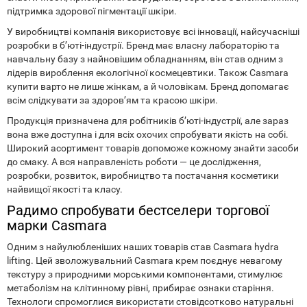
підтримка здорової пігментації шкіри.
У виробництві компанія використовує всі інновації, найсучасніші
розробки в б’юті-індустрії. Бренд має власну лабораторію та
навчальну базу з найновішим обладнанням, він став одним з
лідерів вироблення екологічної космецевтики. Також Casmara
купити варто не лише жінкам, а й чоловікам. Бренд допомагає
всім слідкувати за здоров’ям та красою шкіри.
Продукція призначена для робітників б’юті-індустрії, але зараз
вона вже доступна і для всіх охочих спробувати якість на собі.
Широкий асортимент товарів допоможе кожному знайти засоби
до смаку. А вся направленість роботи — це дослідження,
розробки, розвиток, виробництво та постачання косметики
найвищої якості та класу.
Радимо спробувати бестселери торгової
марки Casmara
Одним з найулюбленіших наших товарів став Casmara hydra
lifting. Цей зволожувальний Casmara крем поєднує невагому
текстуру з природними морськими компонентами, стимулює
метаболізм на клітинному рівні, прибирає ознаки старіння.
Технологи спромоглися використати стовідсотково натуральні