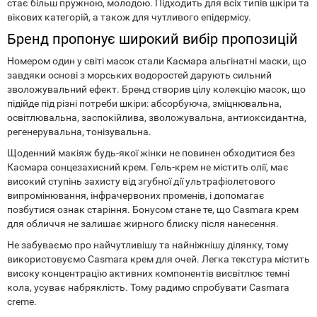
стає більш пружною, молодою. Підходить для всіх типів шкіри та
вікових категорій, а також для чутливого епідермісу.
Бренд пропонує широкий вибір пропозицій
Номером один у світі масок стали Касмара альгінатні маски, що
завдяки основі з морських водоростей дарують сильний
зволожувальний ефект. Бренд створив цілу колекцію масок, що
підійде під різні потреби шкіри: абсорбуюча, зміцнювальна,
освітлювальна, заспокійлива, зволожувальна, антиоксидантна,
регенерувальна, тонізувальна.
Щоденний макіяж будь-якої жінки не повинен обходитися без
Касмара сонцезахисний крем. Гель-крем не містить олії, має
високий ступінь захисту від згубної дії ультрафіолетового
випромінювання, інфрачервоних променів, і допомагає
позбутися ознак старіння. Бонусом стане те, що Casmara крем
для обличчя не залишає жирного блиску після нанесення.
Не забуваємо про найчутливішу та найніжнішу ділянку, тому
використовуємо Casmara крем для очей. Легка текстура містить
високу концентрацію активних компонентів висвітлює темні
кола, усуває набряклість. Тому радимо спробувати Casmara
creme.