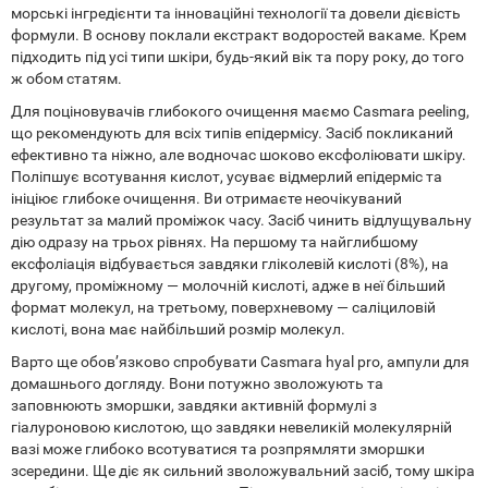
морські інгредієнти та інноваційні технології та довели дієвість
формули. В основу поклали екстракт водоростей вакаме. Крем
підходить під усі типи шкіри, будь-який вік та пору року, до того
ж обом статям.
Для поціновувачів глибокого очищення маємо Casmara peeling,
що рекомендують для всіх типів епідермісу. Засіб покликаний
ефективно та ніжно, але водночас шоково ексфоліювати шкіру.
Поліпшує всотування кислот, усуває відмерлий епідерміс та
ініціює глибоке очищення. Ви отримаєте неочікуваний
результат за малий проміжок часу. Засіб чинить відлущувальну
дію одразу на трьох рівнях. На першому та найглибшому
ексфоліація відбувається завдяки гліколевій кислоті (8%), на
другому, проміжному — молочній кислоті, адже в неї більший
формат молекул, на третьому, поверхневому — саліциловій
кислоті, вона має найбільший розмір молекул.
Варто ще обов’язково спробувати Casmara hyal pro, ампули для
домашнього догляду. Вони потужно зволожують та
заповнюють зморшки, завдяки активній формулі з
гіалуроновою кислотою, що завдяки невеликій молекулярній
вазі може глибоко всотуватися та розпрямляти зморшки
зсередини. Ще діє як сильний зволожувальний засіб, тому шкіра