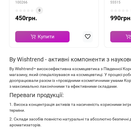
100266
55515
0
450грн.
990грн
Купити
By Wishtrend -
активні компоненти з науко
By Wishtrend
–
високоефективна космецевтика з Південної Кореї.
магазину, який спеціалізувався на космецевтиці. У процесі ро
доопрацювали разом із «провідними косметичними умами Кореї
з максимально лаконічними та ефективними складами.
Переваги продукції:
1. Висока концентрація активів та насиченість корисними інг
терміни.
2. Склади засобів повністю натуральні та абсолютно безпечні 
ароматизаторів.