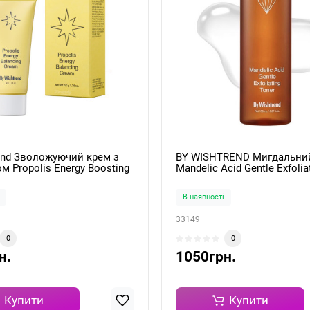
end Зволожуючий крем з
BY WISHTREND Мигдальни
м Propolis Energy Boosting
Mandelic Acid Gentle Exfolia
 Cream 50g
150 мл
В наявності
33149
0
0
н.
1050грн.
Купити
Купити