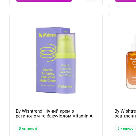
By Wishtrend Нічний крем з
By Wishtr
ретинолом та бакучіолом Vitamin A-
освітлен
mazing Bakuchiol Night Cream 10g
Mandelic A
Serum 30
В наявності
В наявності