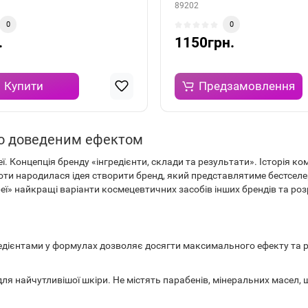
89202
0
0
.
1150грн.
Купити
Предзамовлення
во доведеним ефектом
 Концепція бренду «інгредієнти, склади та результати». Історія ком
боти народилася ідея створити бренд, який представлятиме бестсел
» найкращі варіанти космецевтичних засобів інших брендів та роз
редієнтами у формулах дозволяє досягти максимального ефекту та 
для найчутливішої шкіри. Не містять парабенів, мінеральних масел, 