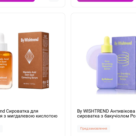
end Сироватка для
By WISHTREND Антивікова
ня з мигдалевою кислотою
сироватка з бакучіолом Po
cid Dark Spot Correcting
Smoothing Bakuchiol Serum
 мл
Предзамовлення