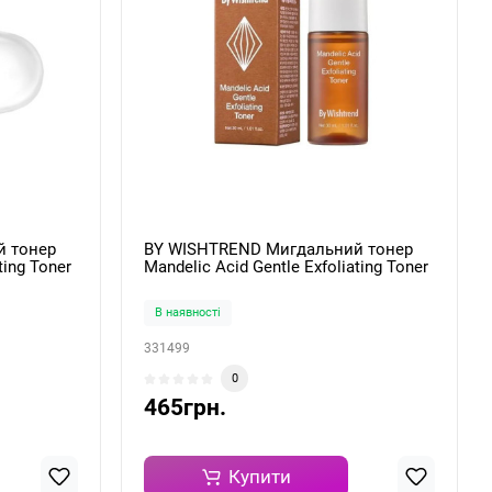
й тонер
BY WISHTREND Мигдальний тонер
ting Toner
Mandelic Acid Gentle Exfoliating Toner
30ml
В наявності
331499
0
465грн.
Купити