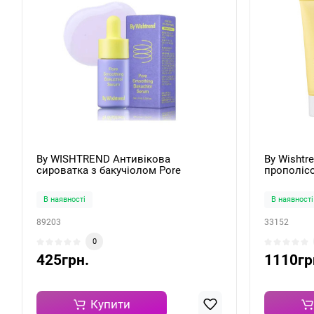
By WISHTREND Антивікова
By Wishtr
сироватка з бакучіолом Pore
прополісо
Smoothing Bakuchiol Serum 10мл
Balancing
В наявності
В наявності
89203
33152
0
425грн.
1110гр
Купити