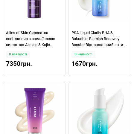
Allies of Skin Сироватка
PSA Liquid Clarity BHA &
освітлююча з азелаїновою
Bakuchiol Blemish Recovery
кислотою Azelaic & Kojic
Booster Відновлюючий анти-
Advanced Clarifying Serum 50мл
акне бустер 15мл
В наявності
В наявності
7350грн.
1670грн.