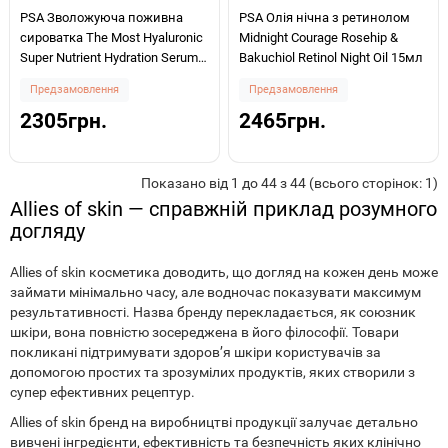
PSA Зволожуюча поживна
PSA Олія нічна з ретинолом
сироватка The Most Hyaluronic
Midnight Courage Rosehip &
Super Nutrient Hydration Serum
Bakuchiol Retinol Night Oil 15мл
30мл
Предзамовлення
Предзамовлення
2305грн.
2465грн.
Показано від 1 до 44 з 44 (всього сторінок: 1)
Allies of skin — справжній приклад розумного
догляду​
Allies of skin косметика доводить, що догляд на кожен день може
займати мінімально часу, але водночас показувати максимум
результативності. Назва бренду перекладається, як союзник
шкіри, вона повністю зосереджена в його філософії. Товари
покликані підтримувати здоров’я шкіри користувачів за
допомогою простих та зрозумілих продуктів, яких створили з
супер ефективних рецептур.
Allies of skin бренд на виробництві продукції залучає детально
вивчені інгредієнти, ефективність та безпечність яких клінічно