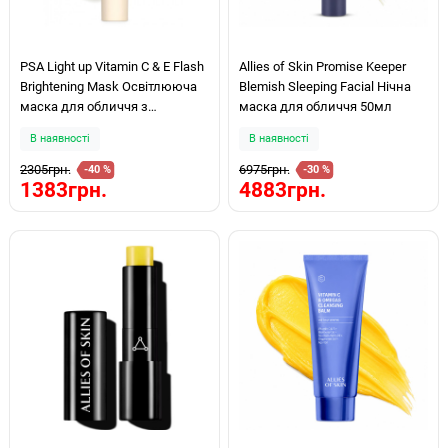
PSA Light up Vitamin C & E Flash
Allies of Skin Promise Keeper
Brightening Mask Освітлююча
Blemish Sleeping Facial Нічна
маска для обличчя з
маска для обличчя 50мл
вітамінами С і Е 50мл
В наявності
В наявності
2305грн.
6975грн.
-40 %
-30 %
1383грн.
4883грн.