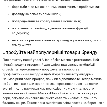
боротьби зі всіма основними естетичними проблемами;
догляду за всіма типами шкіри;
попередження та корегування вікових змін;
посилення потенціалу, відновлювальних функцій
епідермісу;
легкого та результативного догляду в умовах швидкого
темпу життя.
Спробуйте найпопулярніші товари бренду
Для початку вашій увазі Allies of skin маска з ретинолом. Цей
нічний продукт створений для шкіри, яка зазнає згубної дії
стресів та гормональних порушень, а також стає
профілактичним заходом, щоб зберегти чистоту епідерми.
Неймовірний засіб працює, поки ви відпочиваєте. Тепер можна
не боятися, що коли прокинетесь перед важливою подією чи
зустріччю, на вас чекатиме несподіванка у вигляді нового
запалення на обличчі. Маска Allies of skin очищує та звужує
пори, регулює секрецію шкірного сала та кислотно-лужного
балансу шкіри. Також вона висвітлює сліди постакне, бореться з