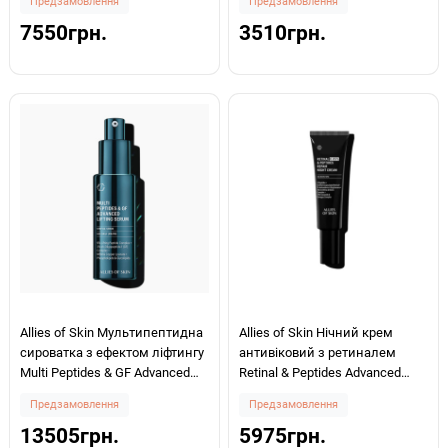
Предзамовлення
Предзамовлення
7550грн.
3510грн.
Allies of Skin Мультипептидна
Allies of Skin Нічний крем
сироватка з ефектом ліфтингу
антивіковий з ретиналем
Multi Peptides & GF Advanced
Retinal & Peptides Advanced
Lifting Serum 50мл
Repair Night Cream 0,05% 48ml
Предзамовлення
Предзамовлення
13505грн.
5975грн.