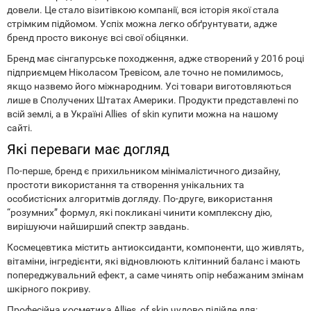
довели. Це стало візитівкою компанії, вся історія якої стала
стрімким підйомом. Успіх можна легко обґрунтувати, адже
бренд просто виконує всі свої обіцянки.
Бренд має сінгапурське походження, адже створений у 2016 році
підприємцем Ніколасом Тревісом, але точно не помилимось,
якщо назвемо його міжнародним. Усі товари виготовляються
лише в Сполучених Штатах Америки. Продукти представлені по
всій землі, а в Україні Allies of skin купити можна на нашому
сайті.
Які переваги має догляд
По-перше, бренд є прихильником мінімалістичного дизайну,
простоти використання та створення унікальних та
особистісних алгоритмів догляду. По-друге, використання
“розумних” формул, які покликані чинити комплексну дію,
вирішуючи найширший спектр завдань.
Космецевтика містить антиоксиданти, компоненти, що живлять,
вітаміни, інгредієнти, які відновлюють клітинний баланс і мають
попереджувальний ефект, а саме чинять опір небажаним змінам
шкірного покриву.
Професійна косметика Allies of skin чудово підійде для: