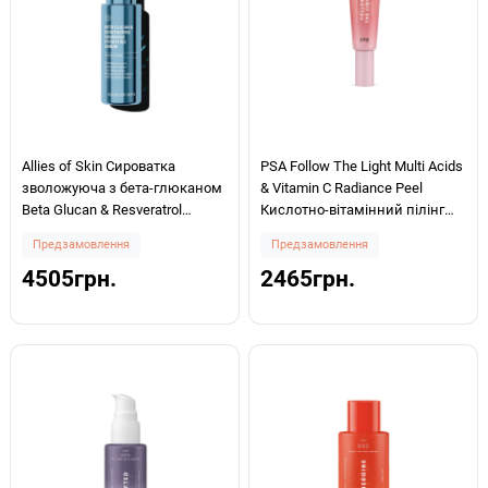
Allies of Skin Сироватка
PSA Follow The Light Multi Acids
зволожуюча з бета-глюканом
& Vitamin C Radiance Peel
Beta Glucan & Resveratrol
Кислотно-вітамінний пілінг
Advanced Hydrating Serum 30мл
для сяйва шкіри 50мл
Предзамовлення
Предзамовлення
4505грн.
2465грн.