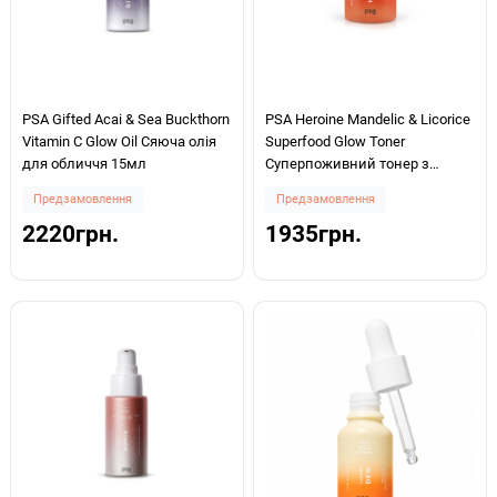
PSA Gifted Acai & Sea Buckthorn
PSA Heroine Mandelic & Licorice
Vitamin C Glow Oil Сяюча олія
Superfood Glow Toner
для обличчя 15мл
Суперпоживний тонер з
мигдальною кислотою 100мл
Предзамовлення
Предзамовлення
2220грн.
1935грн.