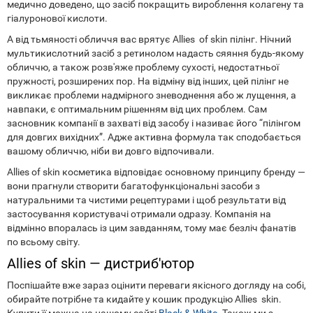
медично доведено, що засіб покращить вироблення колагену та
гіалуронової кислоти.
А від тьмяності обличчя вас врятує Allies of skin пілінг. Нічний
мультикислотний засіб з ретинолом надасть сяяння будь-якому
обличчю, а також розв'яже проблему сухості, недостатньої
пружності, розширених пор. На відміну від інших, цей пілінг не
викликає проблеми надмірного зневоднення або ж лущення, а
навпаки, є оптимальним рішенням від цих проблем. Сам
засновник компанії в захваті від засобу і називає його “пілінгом
для довгих вихідних”. Адже активна формула так сподобається
вашому обличчю, ніби ви довго відпочивали.
Allies of skin косметика відповідає основному принципу бренду —
вони прагнули створити багатофункціональні засоби з
натуральними та чистими рецептурами і щоб результати від
застосування користувачі отримали одразу. Компанія на
відмінно впоралась із цим завданням, тому має безліч фанатів
по всьому світу.
Allies of skin — дистриб'ютор
Поспішайте вже зараз оцінити переваги якісного догляду на собі,
обирайте потрібне та кидайте у кошик продукцію Allies skin.