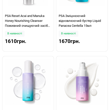
PSA Reset Acai and Manuka
PSA Зміцнюючий
Honey Nourishing Cleanser
відновлюючий бустер Liquid
Поживний очищуючий засіб
Panacea Centella 15мл
для обличчя 100мл
В наявності
В наявності
1610грн.
1670грн.