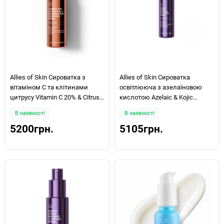
Allies of Skin Сироватка з
Allies of Skin Сироватка
вітаміном С та клітинами
освітлююча з азелаїновою
цитрусу Vitamin C 20% & Citrus
кислотою Azelaic & Kojic
Cells Advanced Firm & Glow
Advanced Clarifying Serum 30мл
В наявності
В наявності
Serum 30мл
5200грн.
5105грн.