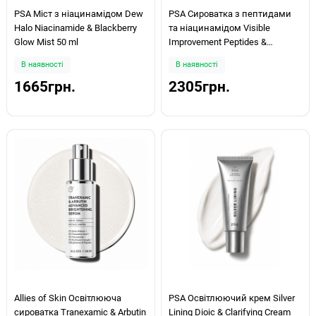
PSA Міст з ніацинамідом Dew
PSA Сироватка з пептидами
Halo Niacinamide & Blackberry
та ніацинамідом Visible
Glow Mist 50 ml
Improvement Peptides &
Niacinamide Serum 30ml
В наявності
В наявності
1665грн.
2305грн.
Allies of Skin Освітлююча
PSA Освітлюючий крем Silver
сироватка Tranexamic & Arbutin
Lining Dioic & Clarifying Cream