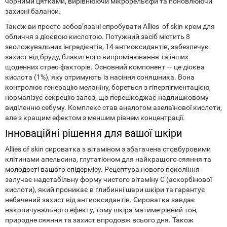
чорними цятками, вирівнюючи мікрорельєфи та поновлюючи
захисні баланси.
Також ви просто зобов’язані спробувати Allies of skin крем для
обличчя з діоєвою кислотою. Потужний засіб містить 8
зволожувальних інгредієнтів, 14 антиоксидантів, забезпечує
захист від бруду, блакитного випромінювання та інших
щоденних стрес-факторів. Основний компонент — це діоєва
кислота (1%), яку отримують із насіння соняшника. Вона
контролює генерацію меланіну, бореться з гіперпігментацією,
нормалізує секрецію залоз, що перешкоджає надлишковому
виділенню себуму. Комплекс став аналогом азелаїнової кислоти,
але з кращим ефектом з меншим рівнем концентрації.
Інноваційні рішення для вашої шкіри
Allies of skin сироватка з вітаміном з збагачена стовбуровими
клітинами апельсина, глутатіоном для найкращого сяяння та
молодості вашого епідермісу. Рецептура нового покоління
залучає надстабільну форму чистого вітаміну С (аскорбінової
кислоти), який проникає в глибинні шари шкіри та гарантує
небачений захист від антиоксидантів. Сироватка завдає
накопичувального ефекту, тому шкіра матиме рівний тон,
природне сяяння та захист впродовж всього дня. Також