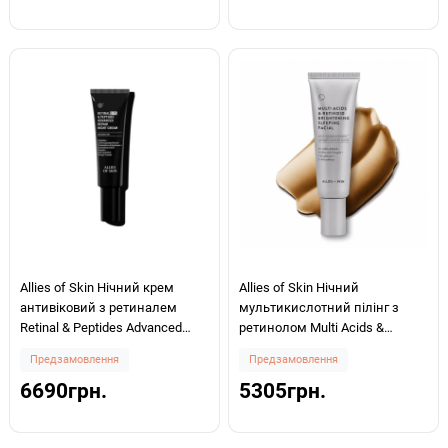
Allies of Skin Нічний крем
Allies of Skin Нічний
антивіковий з ретиналем
мультикислотний пілінг з
Retinal & Peptides Advanced
ретинолом Multi Acids &
Repair Night Cream 0,1% 48ml
Retinoid Brightening Sleeping
Предзамовлення
Предзамовлення
Facial 50мл
6690грн.
5305грн.