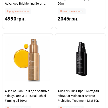
Advanced Brightening Serum
50ml
30мл
Предзамовлення
Немає в наявності
4990грн.
2045грн.
Allies of Skin Олія для обличчя
Allies of Skin Спрей-міст для
з бакучіолом CE15 Bakuchiol
обличчя Molecular Saviour
Firming oil 30мл
Probiotics Treatment Mist 50мл