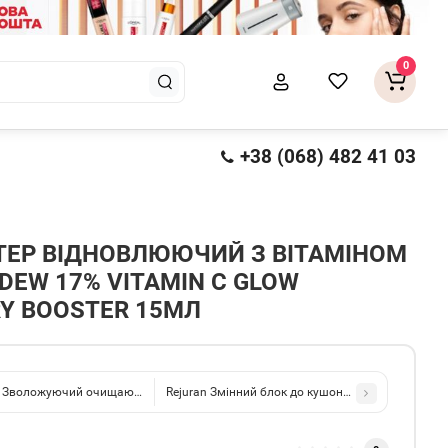
0
+38 (068) 482 41 03
ТЕР ВІДНОВЛЮЮЧИЙ З ВІТАМІНОМ
 DEW 17% VITAMIN C GLOW
Y BOOSTER 15МЛ
 Зволожуючий очищаючий гель для обличчя Total Moisture Daily Cleansing Ge
Rejuran Змінний блок до кушону з полінуклеотида