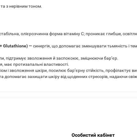
 та з нерівним тоном.
стабільна, олієрозчинна форма вітаміну C; проникає глибше, освітлю
+ Glutathione) —
синергія, що допомагає зменшувати тьмяність і те
ли, підтримує зволоження й заспокоює, зміцнюючи бар’єр.
я, має протизапальні властивості.
іом і зволоження шкіри, посилює бар’єрну стійкість, профілактує в
та допомагає захищати шкіру від щоденних стресорів, надаючи свіж
Особистий кабінет