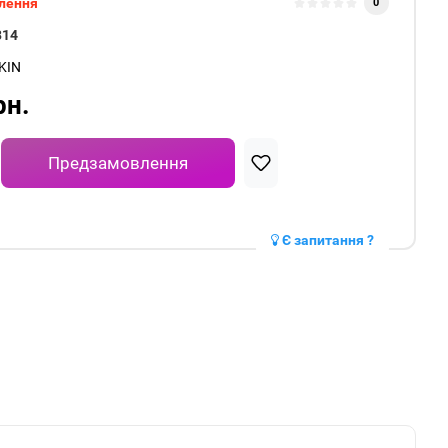
лення
0
314
KIN
рн.
Предзамовлення
Є запитання ?