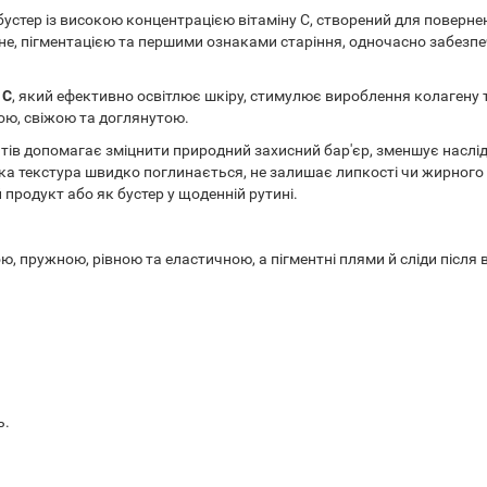
устер із високою концентрацією вітаміну С, створений для повернен
кне, пігментацією та першими ознаками старіння, одночасно забез
 С
, який ефективно освітлює шкіру, стимулює вироблення колагену 
ою, свіжою та доглянутою.
ів допомагає зміцнити природний захисний бар'єр, зменшує наслі
а текстура швидко поглинається, не залишає липкості чи жирного
продукт або як бустер у щоденній рутині.
, пружною, рівною та еластичною, а пігментні плями й сліди післ
ь.