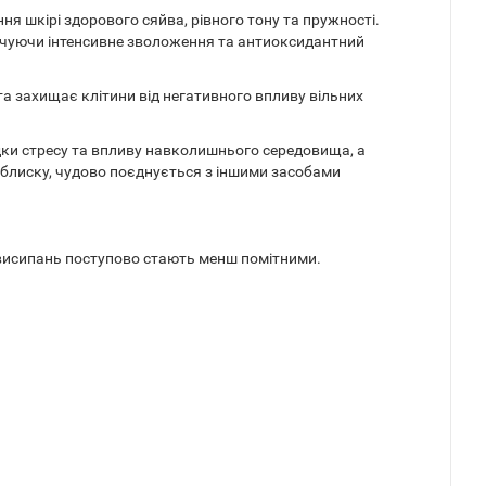
ня шкірі здорового сяйва, рівного тону та пружності.
печуючи інтенсивне зволоження та антиоксидантний
та захищає клітини від негативного впливу вільних
дки стресу та впливу навколишнього середовища, а
 блиску, чудово поєднується з іншими засобами
я висипань поступово стають менш помітними.