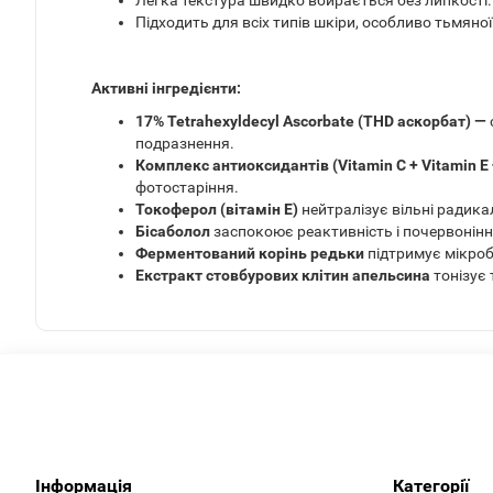
Легка текстура швидко вбирається без липкості.
Підходить для всіх типів шкіри, особливо тьмяної
Активні інгредієнти:
17% Tetrahexyldecyl Ascorbate (THD аскорбат) —
подразнення.
Комплекс антиоксидантів (Vitamin C + Vitamin E 
фотостаріння.
Токоферол (вітамін Е)
нейтралізує вільні радика
Бісаболол
заспокоює реактивність і почервонінн
Ферментований корінь редьки
підтримує мікроб
Екстракт стовбурових клітин апельсина
тонізує 
Інформація
Категорії