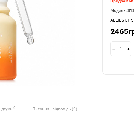
Предзамов
Модель:
31
ALLIES OF S
2465г
0
Відгуки
Питання - відповідь (0)