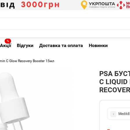
%
Акції
Відгуки
Доставка та оплата
Новинки
in C Glow Recovery Booster 15мл
PSA БУС
С LIQUID
RECOVER
Medik8