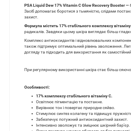
PSA Liquid Dew 17% Vitamin C Glow Recovery Booster —
б
Засіб допомагає боротися з тьмяністю, слідами поста
захист.
Формула містить 17% стабільного комплексу вітаміну
радикалів. Завдяки цьому шкіра виглядає більш гладк
Комплекс антиоксидантів і відновлювальних компонент
також підтримує оптимальний рівень зволоження. Легк
догляду та підходить для використання як самостійний 
При регулярному використанні шкіра стає більш сяючою
Особливості:
17% комплексу стабільного вітаміну С.
Освітлює пігментацію та постакне.
Вирівнює тон і повертає природне сяйво.
Стимулює синтез колагену та підвищує пружніст
Забезпечує потужний антиоксидантний захист.
Інтенсивно зволожує та зміцнює шкірний бар'єр.