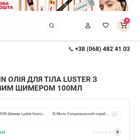
0
+38 (068) 482 41 03
N ОЛІЯ ДЛЯ ТІЛА LUSTER З
ВИМ ШИМЕРОМ 100МЛ
KIN Шимер Luster bronze. 01 150мл
St Moriz Сонцезахисний спрей для тіла Suncare S
сті
0