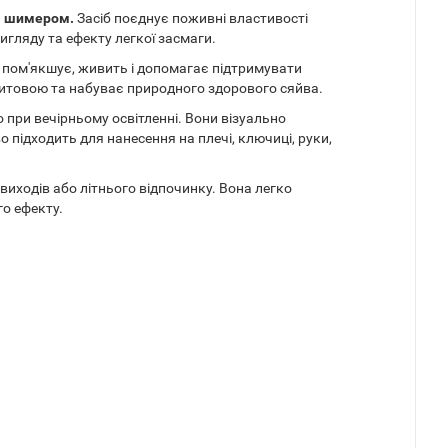
им шимером.
Засіб поєднує поживні властивості
игляду та ефекту легкої засмаги.
о пом'якшує, живить і допомагає підтримувати
амитовою та набуває природного здорового сяйва.
 при вечірньому освітленні. Вони візуально
 підходить для нанесення на плечі, ключиці, руки,
 виходів або літнього відпочинку. Вона легко
о ефекту.