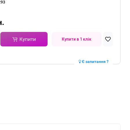
293
н.
Купити
Купити в 1 клік
Є запитання ?