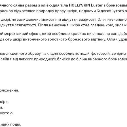
ячного сяйва разом з олією для тіла HOLLYSKIN Luster з бронзов
 красиво підкреслює природну красу шкіри, надаючи їй доглянутого в
кірі, не залишаючи липкості чи відчуття важкості. Олія інтенсивн
ідчуття стягнутості. Після нанесення шкіра стає гладенькою, окс
й мерехтливий ефект, який особливо красиво виглядає на сонці або
ають шкірі витонченого золотисто-бронзового відтінку. Олія чудово
всякденного образу, так і для особливих подій, фотосесій, вечірніх
сяйва від легкого природного блиску до більш виразного бронзовог
воложення.
кіри.
и.
янутою.
ивих подій.