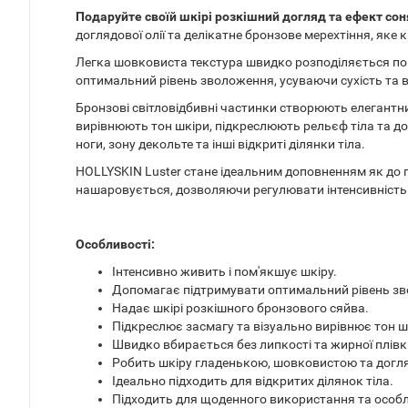
Подаруйте своїй шкірі розкішний догляд та ефект сон
доглядової олії та делікатне бронзове мерехтіння, яке
Легка шовковиста текстура швидко розподіляється по ш
оптимальний рівень зволоження, усуваючи сухість та в
Бронзові світловідбивні частинки створюють елегантни
вирівнюють тон шкіри, підкреслюють рельєф тіла та дод
ноги, зону декольте та інші відкриті ділянки тіла.
HOLLYSKIN Luster стане ідеальним доповненням як до по
нашаровується, дозволяючи регулювати інтенсивність 
Особливості:
Інтенсивно живить і пом'якшує шкіру.
Допомагає підтримувати оптимальний рівень з
Надає шкірі розкішного бронзового сяйва.
Підкреслює засмагу та візуально вирівнює тон ш
Швидко вбирається без липкості та жирної плівк
Робить шкіру гладенькою, шовковистою та догл
Ідеально підходить для відкритих ділянок тіла.
Підходить для щоденного використання та особл