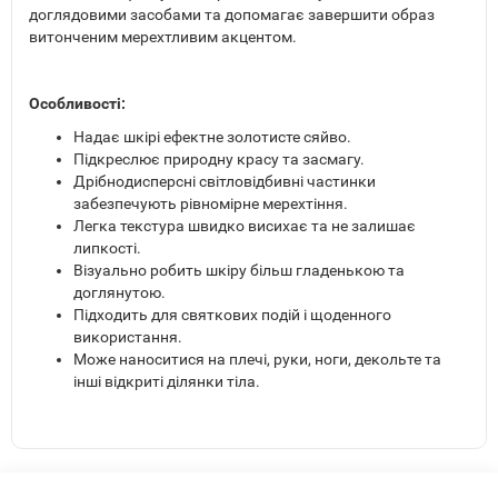
доглядовими засобами та допомагає завершити образ
витонченим мерехтливим акцентом.
Особливості:
Надає шкірі ефектне золотисте сяйво.
Підкреслює природну красу та засмагу.
Дрібнодисперсні світловідбивні частинки
забезпечують рівномірне мерехтіння.
Легка текстура швидко висихає та не залишає
липкості.
Візуально робить шкіру більш гладенькою та
доглянутою.
Підходить для святкових подій і щоденного
використання.
Може наноситися на плечі, руки, ноги, декольте та
інші відкриті ділянки тіла.