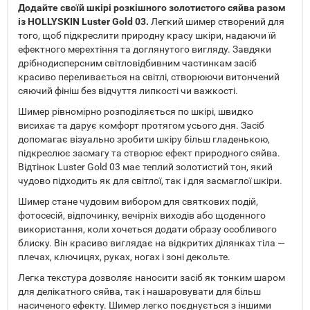
Додайте своїй шкірі розкішного золотистого сяйва разом
із HOLLYSKIN Luster Gold 03.
Легкий шимер створений для
того, щоб підкреслити природну красу шкіри, надаючи їй
ефектного мерехтіння та доглянутого вигляду. Завдяки
дрібнодисперсним світловідбивним частинкам засіб
красиво переливається на світлі, створюючи витончений
сяючий фініш без відчуття липкості чи важкості.
Шимер рівномірно розподіляється по шкірі, швидко
висихає та дарує комфорт протягом усього дня. Засіб
допомагає візуально зробити шкіру більш гладенькою,
підкреслює засмагу та створює ефект природного сяйва.
Відтінок Luster Gold 03 має теплий золотистий тон, який
чудово підходить як для світлої, так і для засмаглої шкіри.
Шимер стане чудовим вибором для святкових подій,
фотосесій, відпочинку, вечірніх виходів або щоденного
використання, коли хочеться додати образу особливого
блиску. Він красиво виглядає на відкритих ділянках тіла —
плечах, ключицях, руках, ногах і зоні декольте.
Легка текстура дозволяє наносити засіб як тонким шаром
для делікатного сяйва, так і нашаровувати для більш
насиченого ефекту. Шимер легко поєднується з іншими