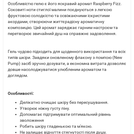
Особливістю гелю є його яскравий аромат Raspberry Fizz.
Соковиті ноти стиглої малини поєднуються з легкою
фруктовою солодкістю та освіжаючими іскристими
акордами, створюючи життєрадісну ароматичну
композицію. Цей аромат заряджає гарним настроєм та
перетворює звичайний душ на справжнє задоволення.
Гель чудово підходить для щоденного використання та всіх
типів шкіри. Завдяки оновленому флакону з помпою (New
Pump) засіб зручно дозувати, а економна витрата дозволяє
довше насолоджуватися улюбленим ароматом та
доглядом.
Особливості:
Делікатно очищає шкіру без пересушування.
Утворює ніжну густу піну.
Допомагає підтримувати оптимальний рівень
зволоження
Робить шкіру гладенькою та м'якою.
Не залишає відчуття стягнутості після душу.