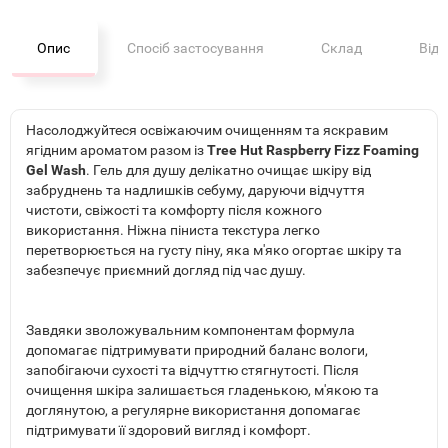
Опис
Спосіб застосування
Склад
Від
Насолоджуйтеся освіжаючим очищенням та яскравим
ягідним ароматом разом із
Tree Hut Raspberry Fizz Foaming
Gel Wash
. Гель для душу делікатно очищає шкіру від
забруднень та надлишків себуму, даруючи відчуття
чистоти, свіжості та комфорту після кожного
використання. Ніжна піниста текстура легко
перетворюється на густу піну, яка м'яко огортає шкіру та
забезпечує приємний догляд під час душу.
Завдяки зволожувальним компонентам формула
допомагає підтримувати природний баланс вологи,
запобігаючи сухості та відчуттю стягнутості. Після
очищення шкіра залишається гладенькою, м'якою та
доглянутою, а регулярне використання допомагає
підтримувати її здоровий вигляд і комфорт.