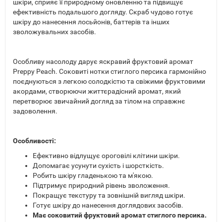
шкіри, сприяє її природному оновленню та підвищує
ефективність подальшого догляду. Скраб чудово готує
шкіру до нанесення лосьйонів, баттерів та інших
зволожувальних засобів.
Особливу насолоду дарує яскравий фруктовий аромат
Preppy Peach. Соковиті нотки стиглого персика гармонійно
поєднуються з легкою солодкістю та свіжими фруктовими
акордами, створюючи життєрадісний аромат, який
перетворює звичайний догляд за тілом на справжнє
задоволення.
Особливості:
Ефективно відлущує ороговілі клітини шкіри.
Допомагає усунути сухість і шорсткість.
Робить шкіру гладенькою та м'якою.
Підтримує природний рівень зволоження.
Покращує текстуру та зовнішній вигляд шкіри.
Готує шкіру до нанесення доглядових засобів.
Має соковитий фруктовий аромат стиглого персика.