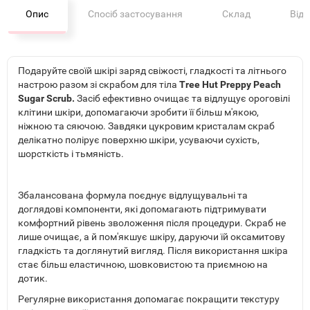
Опис
Спосіб застосування
Склад
Від
Подаруйте своїй шкірі заряд свіжості, гладкості та літнього
настрою разом зі скрабом для тіла
Tree Hut Preppy Peach
Sugar Scrub.
Засіб ефективно очищає та відлущує ороговілі
клітини шкіри, допомагаючи зробити її більш м'якою,
ніжною та сяючою. Завдяки цукровим кристалам скраб
делікатно полірує поверхню шкіри, усуваючи сухість,
шорсткість і тьмяність.
Збалансована формула поєднує відлущувальні та
доглядові компоненти, які допомагають підтримувати
комфортний рівень зволоження після процедури. Скраб не
лише очищає, а й пом'якшує шкіру, даруючи їй оксамитову
гладкість та доглянутий вигляд. Після використання шкіра
стає більш еластичною, шовковистою та приємною на
дотик.
Регулярне використання допомагає покращити текстуру