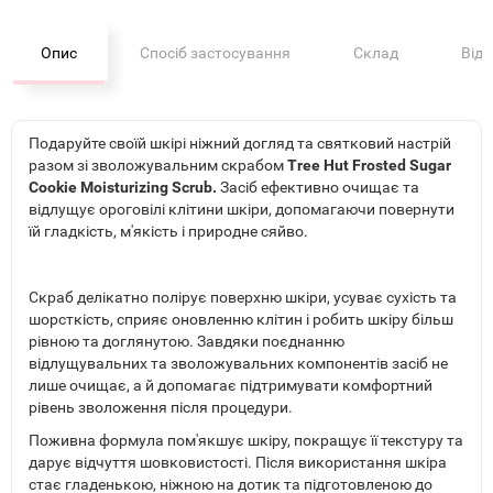
Опис
Спосіб застосування
Склад
Від
Подаруйте своїй шкірі ніжний догляд та святковий настрій
разом зі зволожувальним скрабом
Tree Hut Frosted Sugar
Cookie Moisturizing Scrub.
Засіб ефективно очищає та
відлущує ороговілі клітини шкіри, допомагаючи повернути
їй гладкість, м'якість і природне сяйво.
Скраб делікатно полірує поверхню шкіри, усуває сухість та
шорсткість, сприяє оновленню клітин і робить шкіру більш
рівною та доглянутою. Завдяки поєднанню
відлущувальних та зволожувальних компонентів засіб не
лише очищає, а й допомагає підтримувати комфортний
рівень зволоження після процедури.
Поживна формула пом'якшує шкіру, покращує її текстуру та
дарує відчуття шовковистості. Після використання шкіра
стає гладенькою, ніжною на дотик та підготовленою до