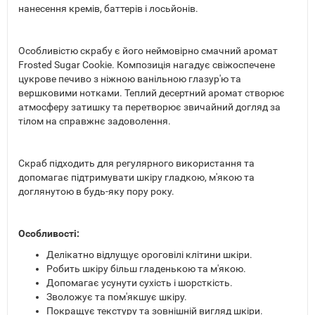
нанесення кремів, баттерів і лосьйонів.
Особливістю скрабу є його неймовірно смачний аромат
Frosted Sugar Cookie. Композиція нагадує свіжоспечене
цукрове печиво з ніжною ванільною глазур'ю та
вершковими нотками. Теплий десертний аромат створює
атмосферу затишку та перетворює звичайний догляд за
тілом на справжнє задоволення.
Скраб підходить для регулярного використання та
допомагає підтримувати шкіру гладкою, м'якою та
доглянутою в будь-яку пору року.
Особливості:
Делікатно відлущує ороговілі клітини шкіри.
Робить шкіру більш гладенькою та м'якою.
Допомагає усунути сухість і шорсткість.
Зволожує та пом'якшує шкіру.
Покращує текстуру та зовнішній вигляд шкіри.