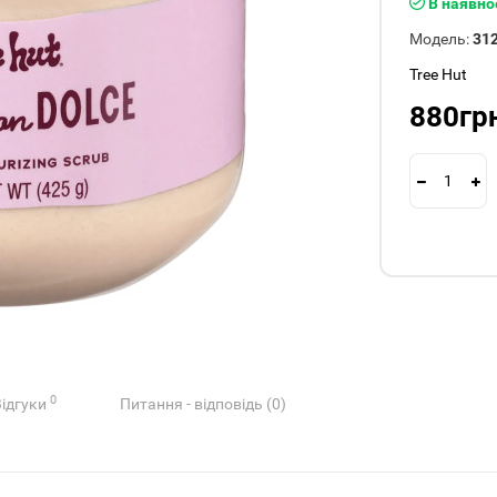
В наявно
Модель:
31
Tree Hut
880гр
0
Відгуки
Питання - відповідь (0)