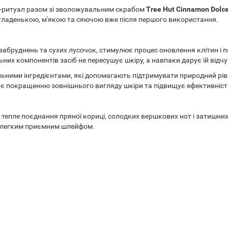
A-ритуал разом зі зволожувальним скрабом
Tree Hut Cinnamon Dolce 
ш гладенькою, м'якою та сяючою вже після першого використання.
д забруднень та сухих лусочок, стимулює процес оновлення клітин 
х компонентів засіб не пересушує шкіру, а навпаки дарує їй відчут
ими інгредієнтами, які допомагають підтримувати природний ріве
є покращенню зовнішнього вигляду шкіри та підвищує ефективніст
тепле поєднання пряної кориці, солодких вершкових нот і затишни
і легким приємним шлейфом.