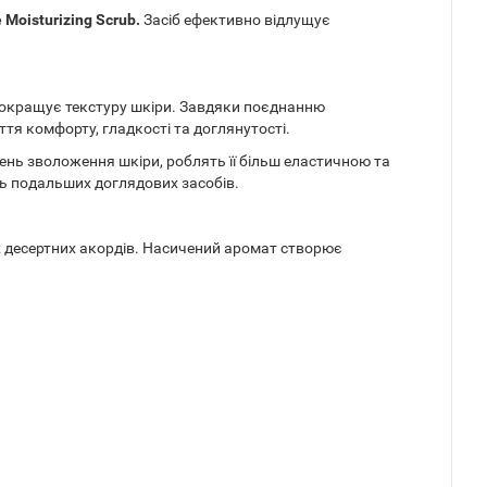
Moisturizing Scrub.
Засіб ефективно відлущує
і покращує текстуру шкіри. Завдяки поєднанню
тя комфорту, гладкості та доглянутості.
нь зволоження шкіри, роблять її більш еластичною та
ь подальших доглядових засобів.
х десертних акордів. Насичений аромат створює