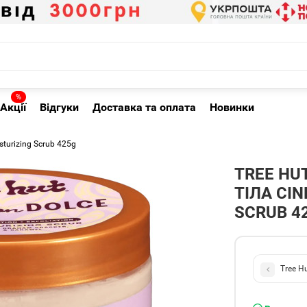
%
Акції
Відгуки
Доставка та оплата
Новинки
turizing Scrub 425g
TREE HU
ТІЛА CI
SCRUB 4
Tree H