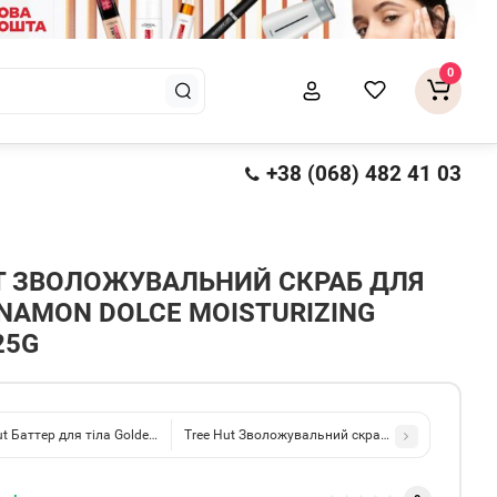
0
+38 (068) 482 41 03
T ЗВОЛОЖУВАЛЬНИЙ СКРАБ ДЛЯ
NNAMON DOLCE MOISTURIZING
25G
ut Баттер для тіла Golden Vanilla Whipped Body Butter 240g
Tree Hut Зволожувальний скраб для тіла Frosted S