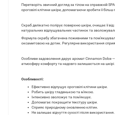
Перетворіть звичний догляд за тілом на справжній SP
ороговілі клітини шкіри, допомагаючи зробити її біль
Скраб делікатно полірує поверхню шкіри, очищає її ві
натуральних відлущувальних частинок та зволожувальни
Формула скрабу збагачена поживними та пом'якшувальн
оксамитовою на дотик. Регулярне використання сприя
Особливе задоволення дарує аромат Cinnamon Dolce — 
атмосферу комфорту та надовго залишається на шкір
Особливості:
Ефективно відлущує ороговілі клітини шкіри.
Робить шкіру гладенькою та м'якою.
Інтенсивно зволожує та пом'якшує.
Допомагає покращити текстуру шкіри.
Сприяє природному оновленню клітин.
Не залишає відчуття сухості після використання.