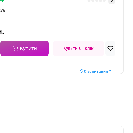
сті
0
276
н.
Купити
Купити в 1 клік
Є запитання ?