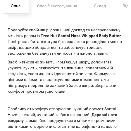
Опис
Спосіб застосування
Склад
Від
Подаруйте своїй шкірі розкішний догляд та неперевершену
м'якість разом із
Tree Hut Santal Haze Whipped Body Butter.
Повітряна збита текстура баттера легко розподіляється по
шкірі, швидко вбирається та забезпечує тривале
зволоження без відчуття липкості чи жирної плівки.
Засіб інтенсивно живить і пом'якшує шкіру, допомагає
усунути сухість, стягнутість та лущення, повертаючи їй
гладкість, еластичність і доглянутий вигляд. Формула з
цінними оліями та зволожувальними компонентами
підтримує природний захисний бар'єр шкіри, зберігаючи
комфорт протягом усього дня.
Особливу атмосферу створює вишуканий аромат Santal
Haze — теплий, чуттєвий та багатогранний.
Деревні ноти
сандалу
гармонійно поєднуються з м'якими кремовими
відтінками, створюючи елегантний шлейф, який надовго