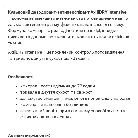
Кульковий дезодорант-антиперспірант AxillDRY Intensive
–
допомагає зменшити інтенсивність потовиділення навіть
за умов активного ритму, фізичних навантажень і стресу.
Формула комфортно розподіляється по шкірі, швидко
висихає та допомагає зменшити імовірність появи слідів на
тканині.
AxillDRY Intensive – це посилений контроль потовиділення
та тривале відчуття сухості до 72 годин.
Особливості:
контроль потовиділення до 72 годин
тривале відчуття сухості та свіжості
допомагає зменшити імовірність появи слідів на одязі
комфортне нанесення без липкості
ефективний навіть при активному способі життя та
фізичних навантаженнях
Активні інгредієнти: