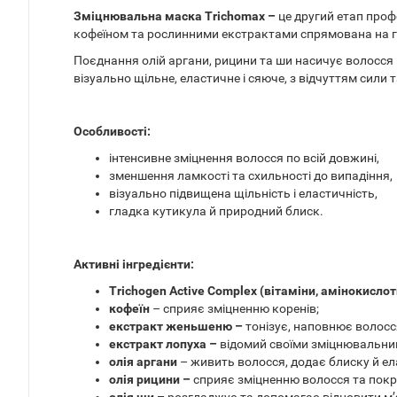
Зміцнювальна маска Trichomax –
це другий етап профе
кофеїном та рослинними екстрактами спрямована на гл
Поєднання олій аргани, рицини та ши насичує волосс
візуально щільне, еластичне і сяюче, з відчуттям сили т
Особливості:
інтенсивне зміцнення волосся по всій довжині,
зменшення ламкості та схильності до випадіння,
візуально підвищена щільність і еластичність,
гладка кутикула й природний блиск.
Активні інгредієнти:
Trichogen Active Complex (вітаміни, амінокислот
кофеїн
– сприяє зміцненню коренів;
екстракт женьшеню –
тонізує, наповнює волосс
екстракт лопуха –
відомий своїми зміцнювальним
олія аргани
– живить волосся, додає блиску й ел
олія рицини –
сприяє зміцненню волосся та покр