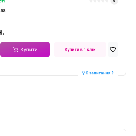
сті
0
258
н.
Купити
Купити в 1 клік
Є запитання ?