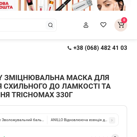
0
+38 (068) 482 41 03
Y ЗМІЦНЮВАЛЬНА МАСКА ДЛЯ
 СХИЛЬНОГО ДО ЛАМКОСТІ ТА
НЯ TRICHOMAX 330Г
gy Зволожувальний бальзам для всіх типів волосся Aquamatrix 200мл
ANILLO Відновлююча есенція для дуже пошкоджен