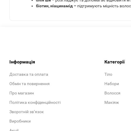
олія ши –
розгладжує та допомагає відновити м’
біотин, ніацинамід –
підтримують міцність волос
Інформація
Категорії
Доставка та оплата
Тіло
Обмін та повернення
Набори
Про магазин
Волосся
Політика конфіденційності
Макіяж
Зворотній зв’язок
Виробники
Акції