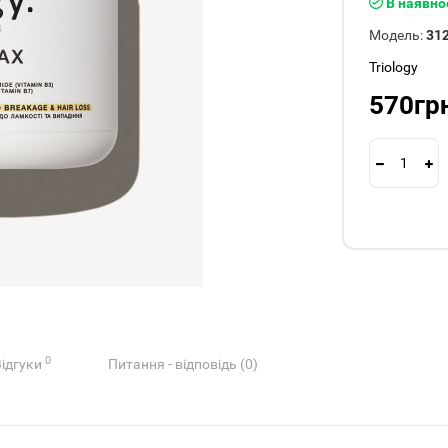
В наявно
Модель:
31
Triology
570гр
0
Відгуки
Питання - відповідь (0)