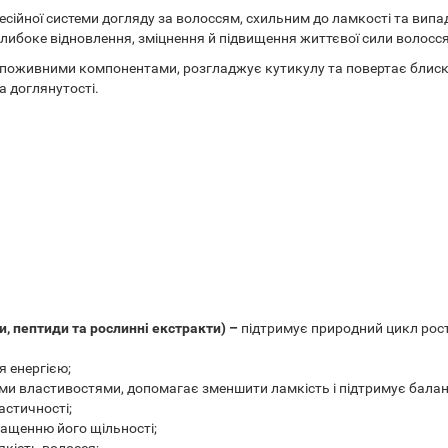
сійної системи догляду за волоссям, схильним до ламкості та випад
ибоке відновлення, зміцнення й підвищення життєвої сили волосся
я поживними компонентами, розгладжує кутикулу та повертає блиск
а доглянутості.
и, пептиди та рослинні екстракти) –
підтримує природний цикл рост
я енергією;
и властивостями, допомагає зменшити ламкість і підтримує балан
астичності;
ащенню його щільності;